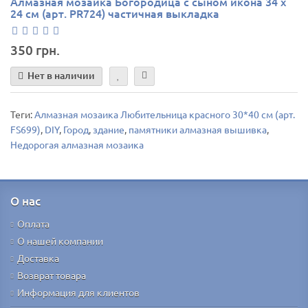
Алмазная мозаика Богородица с сыном икона 34 х
24 см (арт. PR724) частичная выкладка
350 грн.
Нет в наличии
Теги:
Алмазная мозаика Любительница красного 30*40 см (арт.
FS699)
,
DIY
,
Город
,
здание
,
памятники алмазная вышивка
,
Недорогая алмазная мозаика
О нас
Оплата
О нашей компании
Доставка
Возврат товара
Информация для клиентов