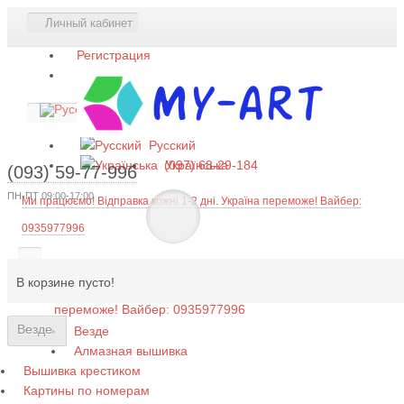
Личный кабинет
Регистрация
Авторизация
Язык
Русский
Українська
(097) 68-29-184
(093) 59-77-996
ПН-ПТ 09:00-17:00
Ми працюємо! Відправка кожні 1-2 дні. Україна переможе! Вайбер:
0935977996
В корзине пусто!
Ми працюємо! Відправка кожні 1-2 дні. Україна
переможе! Вайбер: 0935977996
Везде
Везде
Алмазная вышивка
Вышивка крестиком
Картины по номерам