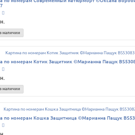
а по номерам Современный натюрморт ©Оксана Вороб
7
н.
в наличии
а по номерам Котик Защитник ©Марианна Пащук BS530
н.
в наличии
а по номерам Кошка Защитница ©Марианна Пащук BS53
н.