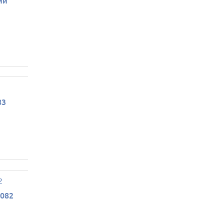
ий
83
082