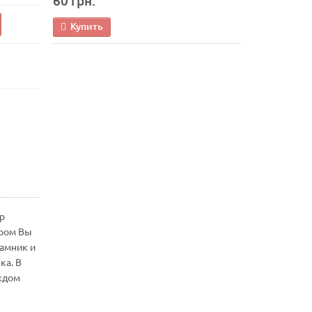
60 грн.
Купить
р
ором Вы
рамник и
ка. В
ждом