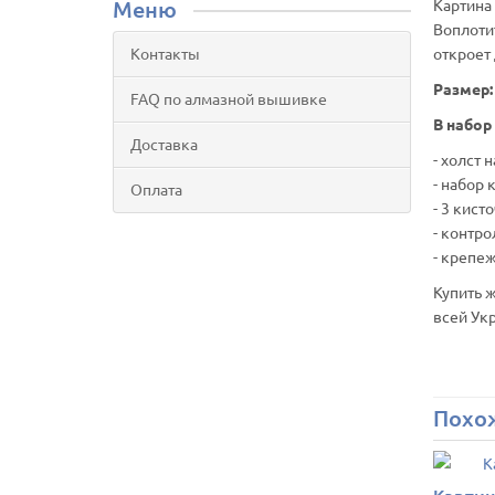
Меню
Картина
Воплоти
Контакты
откроет
Размер:
FAQ по алмазной вышивке
В набор
Доставка
- холст
- набор 
Оплата
- 3 кист
- контро
- крепеж
Купить 
всей Ук
Похо