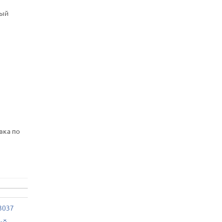
дый
вка по