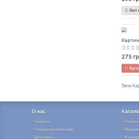
Нет 
Картин
275 гр
Куп
Теги:
Ка
О нас
Катало
Оплата
Алмаз
О нашей компании
Вышив
Доставка
Картин