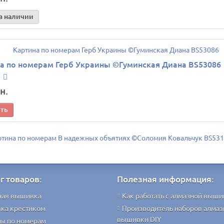
в наличии
а по номерам Герб Украины ©Гуминская Диана BS53086
н.
ить
ртина по номерам В надежных объятиях ©Соломия Ковальчук BS53
г товаров:
Полезная информация:
ная вышивка
Как работать с алмазной выши
ка крестиком
Производитель наборов алмаз
вышивки DIY
ы по номерам