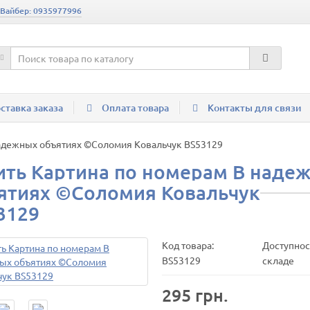
 Вайбер: 0935977996
ставка заказа
Оплата товара
Контакты для связи
надежных объятиях ©Соломия Ковальчук BS53129
ить Картина по номерам В наде
ятиях ©Соломия Ковальчук
3129
Код товара:
Доступнос
BS53129
складе
295 грн.