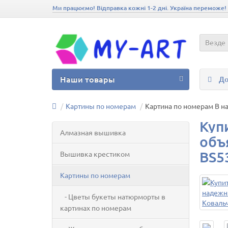
Ми працюємо! Відправка кожні 1-2 дні. Україна переможе!
Везде
Наши товары
До
Картины по номерам
Картина по номерам В 
Куп
Алмазная вышивка
объ
BS5
Вышивка крестиком
Картины по номерам
- Цветы букеты натюрморты в
картинах по номерам