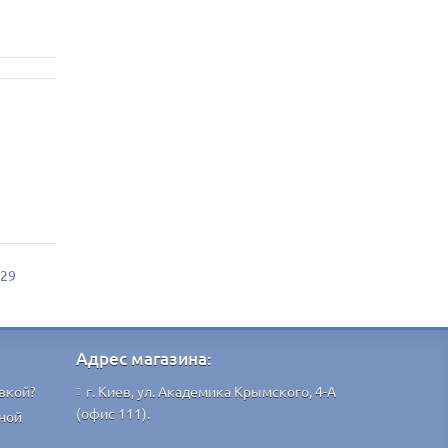
129
Адрес магазина:
вкой?
г. Киев, ул. Академика Крымского, 4-А
(офис 111).
ной