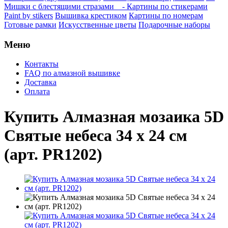
Мишки с блестящими стразами
- Картины по стикерами
Paint by stikers
Вышивка крестиком
Картины по номерам
Готовые рамки
Искусственные цветы
Подарочные наборы
Меню
Контакты
FAQ по алмазной вышивке
Доставка
Оплата
Купить Алмазная мозаика 5D
Святые небеса 34 х 24 см
(арт. PR1202)