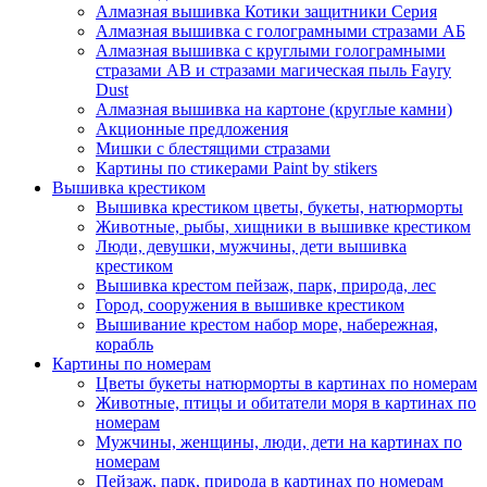
Алмазная вышивка Котики защитники Серия
Алмазная вышивка с голограмными стразами АБ
Алмазная вышивка с круглыми голограмными
стразами AB и стразами магическая пыль Fayry
Dust
Алмазная вышивка на картоне (круглые камни)
Акционные предложения
Мишки с блестящими стразами
Картины по стикерами Paint by stikers
Вышивка крестиком
Вышивка крестиком цветы, букеты, натюрморты
Животные, рыбы, хищники в вышивке крестиком
Люди, девушки, мужчины, дети вышивка
крестиком
Вышивка крестом пейзаж, парк, природа, лес
Город, сооружения в вышивке крестиком
Вышивание крестом набор море, набережная,
корабль
Картины по номерам
Цветы букеты натюрморты в картинах по номерам
Животные, птицы и обитатели моря в картинах по
номерам
Мужчины, женщины, люди, дети на картинах по
номерам
Пейзаж, парк, природа в картинах по номерам