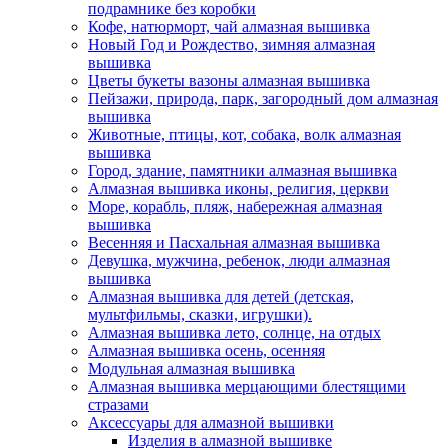
подрамнике без коробки
Кофе, натюрморт, чай алмазная вышивка
Новый Год и Рождество, зимняя алмазная
вышивка
Цветы букеты вазоны алмазная вышивка
Пейзажи, природа, парк, загородный дом алмазная
вышивка
Животные, птицы, кот, собака, волк алмазная
вышивка
Город, здание, памятники алмазная вышивка
Алмазная вышивка иконы, религия, церкви
Море, корабль, пляж, набережная алмазная
вышивка
Весенняя и Пасхальная алмазная вышивка
Девушка, мужчина, ребенок, люди алмазная
вышивка
Алмазная вышивка для детей (детская,
мультфильмы, сказки, игрушки).
Алмазная вышивка лето, солнце, на отдых
Алмазная вышивка осень, осенняя
Модульная алмазная вышивка
Алмазная вышивка мерцающими блестящими
стразами
Аксессуары для алмазной вышивки
Изделия в алмазной вышивке