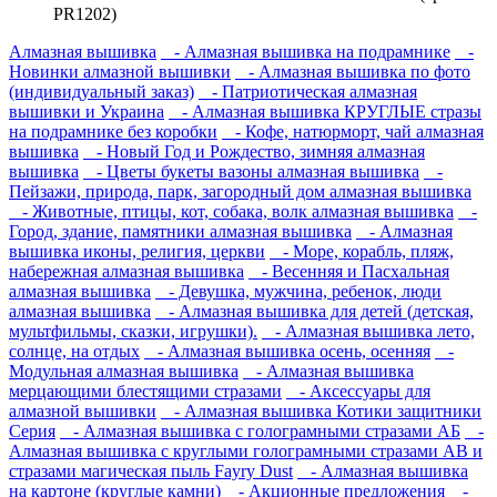
PR1202)
Алмазная вышивка
- Алмазная вышивка на подрамнике
-
Новинки алмазной вышивки
- Алмазная вышивка по фото
(индивидуальный заказ)
- Патриотическая алмазная
вышивки и Украина
- Алмазная вышивка КРУГЛЫЕ стразы
на подрамнике без коробки
- Кофе, натюрморт, чай алмазная
вышивка
- Новый Год и Рождество, зимняя алмазная
вышивка
- Цветы букеты вазоны алмазная вышивка
-
Пейзажи, природа, парк, загородный дом алмазная вышивка
- Животные, птицы, кот, собака, волк алмазная вышивка
-
Город, здание, памятники алмазная вышивка
- Алмазная
вышивка иконы, религия, церкви
- Море, корабль, пляж,
набережная алмазная вышивка
- Весенняя и Пасхальная
алмазная вышивка
- Девушка, мужчина, ребенок, люди
алмазная вышивка
- Алмазная вышивка для детей (детская,
мультфильмы, сказки, игрушки).
- Алмазная вышивка лето,
солнце, на отдых
- Алмазная вышивка осень, осенняя
-
Модульная алмазная вышивка
- Алмазная вышивка
мерцающими блестящими стразами
- Аксессуары для
алмазной вышивки
- Алмазная вышивка Котики защитники
Серия
- Алмазная вышивка с голограмными стразами АБ
-
Алмазная вышивка с круглыми голограмными стразами AB и
стразами магическая пыль Fayry Dust
- Алмазная вышивка
на картоне (круглые камни)
- Акционные предложения
-