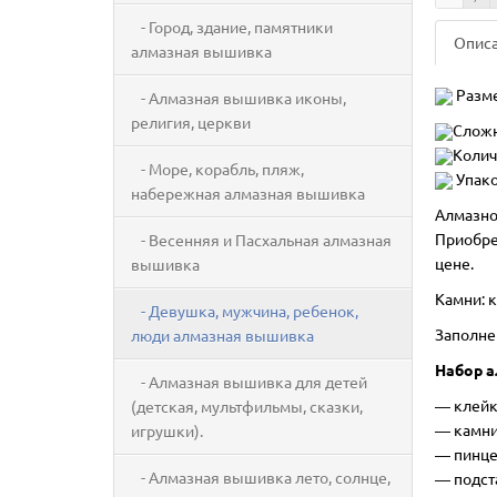
- Город, здание, памятники
Опис
алмазная вышивка
Разме
- Алмазная вышивка иконы,
религия, церкви
Сложн
Колич
- Море, корабль, пляж,
Упако
набережная алмазная вышивка
Алмазно
Приобре
- Весенняя и Пасхальная алмазная
цене.
вышивка
Камни: к
- Девушка, мужчина, ребенок,
Заполне
люди алмазная вышивка
Набор а
- Алмазная вышивка для детей
―
клейк
(детская, мультфильмы, сказки,
― камни
игрушки).
― пинце
- Алмазная вышивка лето, солнце,
― подст