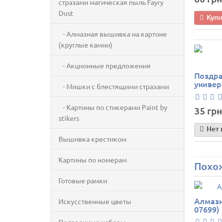
стразами магическая пыль Fayry
Dust
Куп
- Алмазная вышивка на картоне
(круглые камни)
- Акционные предложения
Поздра
универ
- Мишки с блестящими стразами
- Картины по стикерами Paint by
35 грн
stikers
Нет 
Вышивка крестиком
Картины по номерам
Похо
Готовые рамки
Алмазн
Искусственные цветы
07699)