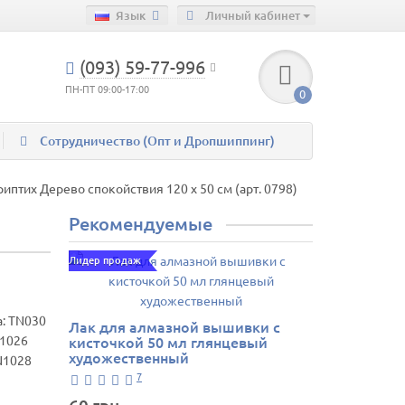
Язык
Личный кабинет
(093) 59-77-996
ПН-ПТ 09:00-17:00
0
Сотрудничество (Опт и Дропшиппинг)
птих Дерево спокойствия 120 х 50 см (арт. 0798)
Рекомендуемые
Лидер продаж
а:
TN030
Лак для алмазной вышивки с
N1026
кисточкой 50 мл глянцевый
художественный
N1028
7