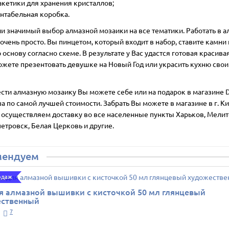
акетики для хранения кристаллов;
нтабельная коробка.
ии значимый выбор алмазной мозаики на все тематики. Работать в 
очень просто. Вы пинцетом, который входит в набор, ставите камни 
основу согласно схеме. В результате у Вас удастся готовая красивая
ожете презентовать девушке на Новый Год или украсить кухню сво
сти алмазную мозаику Вы можете себе или на подарок в магазине D
ua по самой лучшей стоимости. Забрать Вы можете в магазине в г. Ки
 осуществляем доставку во все населенные пункты Харьков, Мелит
етровск, Белая Церковь и другие.
мендуем
одаж
я алмазной вышивки с кисточкой 50 мл глянцевый
ественный
7
.