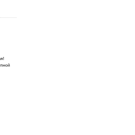
я!
упной