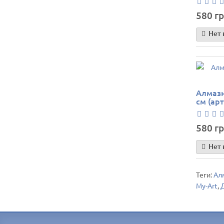
580 гр
Нет 
Алмазн
см (ар
580 гр
Нет 
Теги:
Ал
My-Art
,