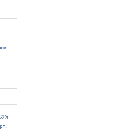
нок
рт.