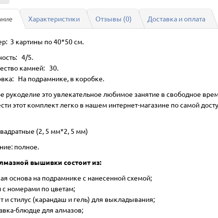
ание
Характеристики
Отзывы (0)
Доставка и оплата
р: 3 картины по 40*50 см.
ость: 4/5.
ество камней: 30.
вка: На подрамнике, в коробке.
е рукоделие это увлекательное любимое занятие в свободное врем
сти этот комплект легко в нашем интернет-магазине по самой дост
вадратные (2, 5 мм*2, 5 мм)
ние: полное.
лмазной вышивки состоит из:
ая основа на подрамнике с нанесенной схемой;
 с номерами по цветам;
т и стилус (карандаш и гель) для выкладывания;
авка-блюдце для алмазов;