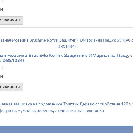
н.
в наличии
ая мозаика BrushMe Котик Защитник ©Марианна Пащук 5
т. DBS1034)
н.
в наличии
мазная вышивка на подрамнике Триптих Дерево спокойствия 120 х 
Девушка
,
мужчина
,
ребенок
,
люди алмазная вышивка