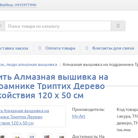
 Вайбер: 0935977996
ставка заказа
Оплата товара
Контакты для связи
ок, люди алмазная вышивка
Алмазная вышивка на подрамнике Три
ить Алмазная вышивка на
рамнике Триптих Дерево
койствия 120 х 50 см
Производитель:
Код товар
My-Art
сакура, T
деверо, T
інь янь
Доступность: На