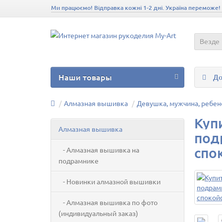
Ми працюємо! Відправка кожні 1-2 дні. Україна переможе!
Везде
Наши товары
До
Алмазная вышивка
Девушка, мужчина, ребен
Куп
Алмазная вышивка
под
спо
- Алмазная вышивка на
подрамнике
- Новинки алмазной вышивки
- Алмазная вышивка по фото
(индивидуальный заказ)