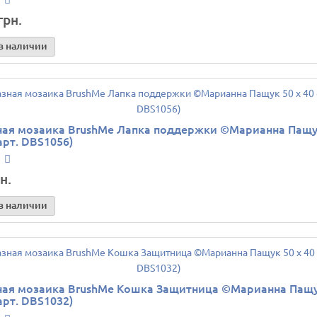
грн.
в наличии
ая мозаика BrushMe Лапка поддержки ©Марианна Пащук
арт. DBS1056)
н.
в наличии
ая мозаика BrushMe Кошка Защитница ©Марианна Пащу
арт. DBS1032)