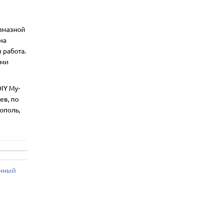
алмазной
на
 работа.
ими
IY My-
ев, по
ополь,