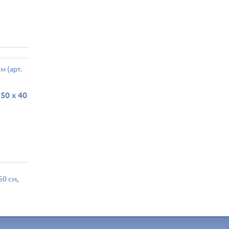
0 х 40
50 см
,