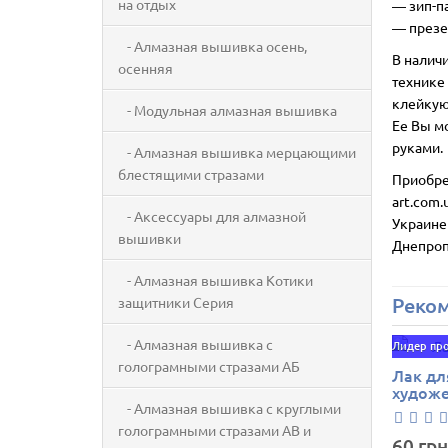
на отдых
― зип-п
― презе
- Алмазная вышивка осень,
В налич
осенняя
технике 
клейкую 
- Модульная алмазная вышивка
Ее Вы м
руками.
- Алмазная вышивка мерцающими
блестящими стразами
Приобре
art.com.
- Аксессуары для алмазной
Украине
вышивки
Днепроп
- Алмазная вышивка Котики
Реко
защитники Серия
- Алмазная вышивка с
Лидер пр
голограмными стразами АБ
Лак дл
худож
- Алмазная вышивка с круглыми
голограмными стразами AB и
60 грн