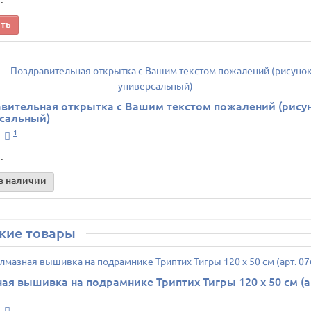
ить
вительная открытка с Вашим текстом пожалений (рису
сальный)
1
.
в наличии
жие товары
ая вышивка на подрамнике Триптих Тигры 120 х 50 см (а