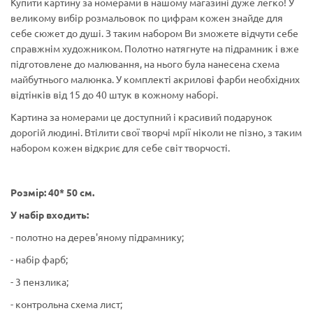
Купити картину за номерами в нашому магазині дуже легко! У
великому вибір розмальовок по цифрам кожен знайде для
себе сюжет до душі. З таким набором Ви зможете відчути себе
справжнім художником. Полотно натягнуте на підрамник і вже
підготовлене до малювання, на нього була нанесена схема
майбутнього малюнка. У комплекті акрилові фарби необхідних
відтінків від 15 до 40 штук в кожному наборі.
Картина за номерами це доступний і красивий подарунок
дорогій людині. Втілити свої творчі мрії ніколи не пізно, з таким
набором кожен відкриє для себе світ творчості.
Розмір: 40* 50 см.
У набір входить:
- полотно на дерев'яному підрамнику;
- набір фарб;
- 3 пензлика;
- контрольна схема лист;