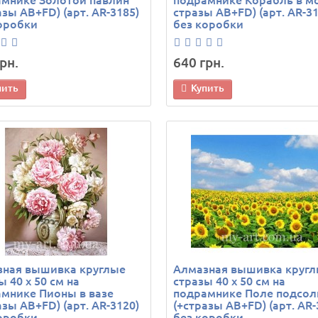
азы AB+FD) (арт. AR-3185)
стразы AB+FD) (арт. AR-31
оробки
без коробки
рн.
640 грн.
пить
Купить
зная вышивка круглые
Алмазная вышивка круг
ы 40 х 50 см на
стразы 40 х 50 см на
мнике Пионы в вазе
подрамнике Поле подсол
азы AB+FD) (арт. AR-3120)
(+стразы AB+FD) (арт. AR-
оробки
без коробки