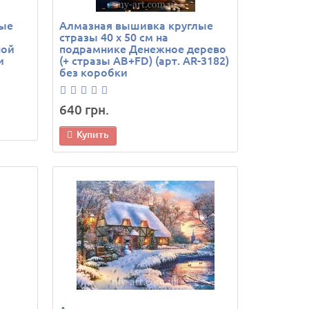
лые
Алмазная вышивка круглые
стразы 40 х 50 см на
ной
подрамнике Денежное дерево
и
(+ стразы AB+FD) (арт. AR-3182)
без коробки
640 грн.
Купить