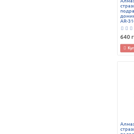
Алма
страз
подр
домик
AR-31
640 г
Ку
Алма
страз
подра