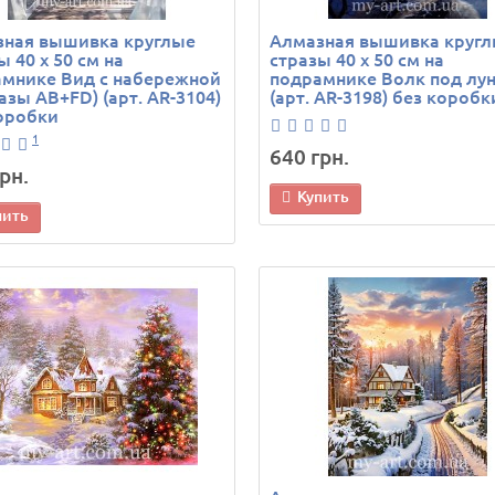
зная вышивка круглые
Алмазная вышивка круг
ы 40 х 50 см на
стразы 40 х 50 см на
мнике Вид с набережной
подрамнике Волк под лу
разы AB+FD) (арт. AR-3104)
(арт. AR-3198) без коробк
оробки
1
640 грн.
рн.
Купить
пить