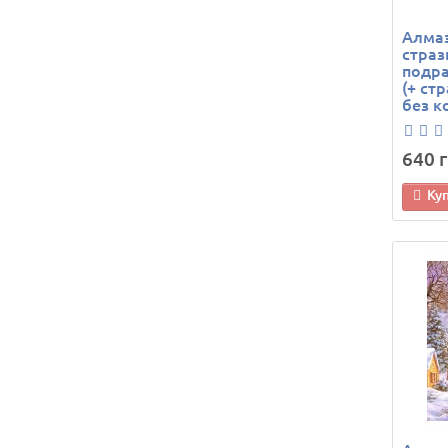
Алма
страз
подра
(+ ст
без к
640 г
Ку