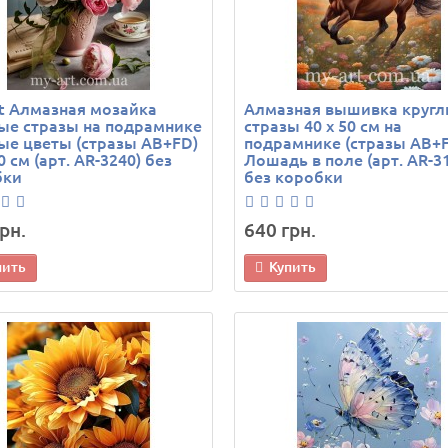
t Алмазная мозайка
Алмазная вышивка круг
ые стразы на подрамнике
стразы 40 х 50 см на
е цветы (стразы AB+FD)
подрамнике (стразы AB+
0 см (арт. AR-3240) без
Лошадь в поле (арт. AR-3
бки
без коробки
рн.
640 грн.
пить
Купить