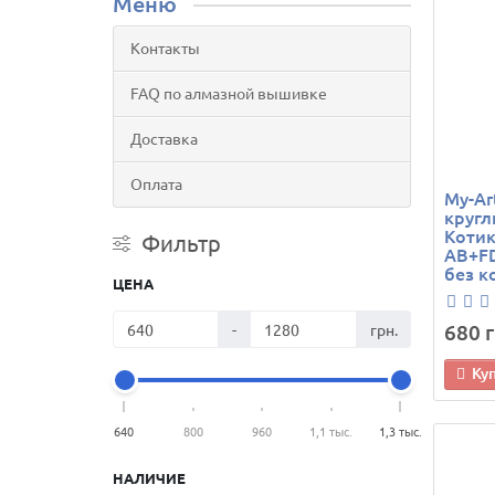
Меню
Контакты
FAQ по алмазной вышивке
Доставка
Оплата
My-Ar
кругл
Котик
Фильтр
AB+FD
без к
ЦЕНА
680 г
-
грн.
Ку
640
800
960
1,1 тыс.
1,3 тыс.
НАЛИЧИЕ