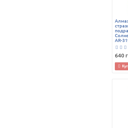
Алма
страз
подра
Солне
AR-31
640 г
Ку