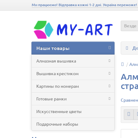
Ми працюємо! Відправка кожні 1-2 дні. Україна переможе!
Везде
Наши товары
До
Алмазная вышивка
Алм
Вышивка крестиком
Алм
стр
Картины по номерам
Готовые рамки
Сравнен
Искусственные цветы
Подарочные наборы