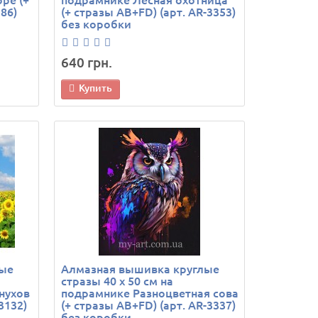
86)
(+ стразы AB+FD) (арт. AR-3353)
без коробки
640 грн.
Купить
лые
Алмазная вышивка круглые
стразы 40 х 50 см на
нухов
подрамнике Разноцветная сова
3132)
(+ стразы AB+FD) (арт. AR-3337)
без коробки