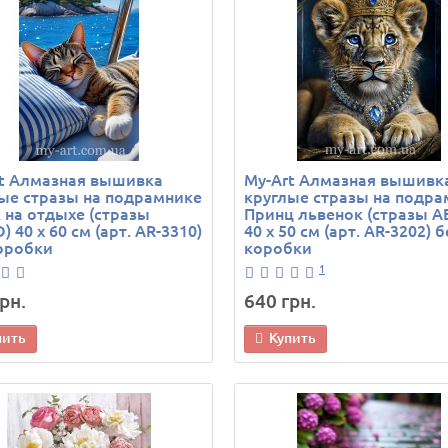
t Алмазная вышивка
My-Art Алмазная вышивк
ые стразы на подрамнике
круглые стразы на подра
 на отдыхе (стразы
Принц львенок (стразы A
) 40 х 60 см (арт. AR-3310)
40 х 50 см (арт. AR-3202) б
оробки
коробки
1
рн.
640 грн.
пить
Купить