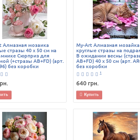
t Алмазная мозаика
My-Art Алмазная мозайка
ые стразы 40 х 50 см на
круглые стразы на подра
амнике Сюрприз для
В ожидании весны (стра
ой (+стразы AB+FD) (арт.
AB+FD) 40 х 50 см (арт. AR
96) без коробки
без коробки
1
рн.
640 грн.
пить
Купить