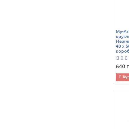
My-Ar
кругл
Нежны
40 х 5
коро
640 г
Ку