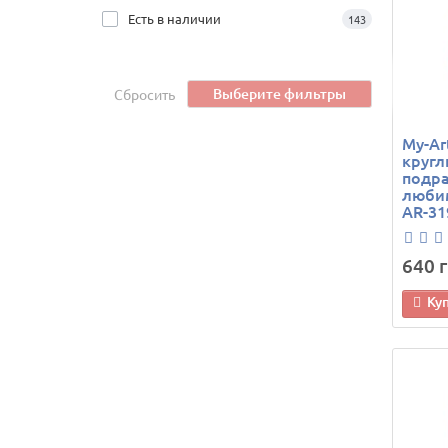
Есть в наличии
143
Выберите фильтры
Сбросить
My-Ar
кругл
подр
любим
AR-31
640 г
Ку