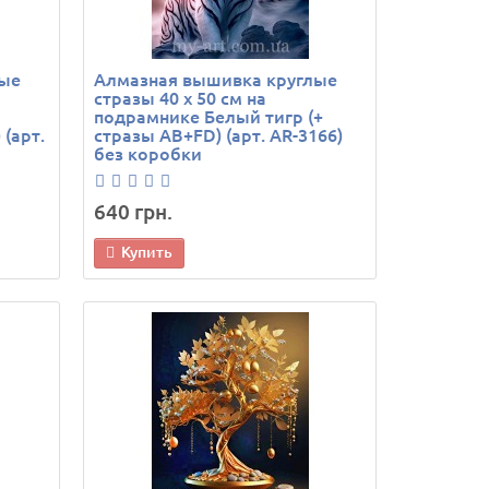
лые
Алмазная вышивка круглые
стразы 40 х 50 см на
подрамнике Белый тигр (+
 (арт.
стразы AB+FD) (арт. AR-3166)
без коробки
640 грн.
Купить