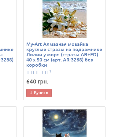
My-Art Алмазная мозайка
мнике
круглые стразы на подрамнике
зы
Лилии у моря (стразы AB+FD)
-3288)
40 х 50 см (арт. AR-3268) без
коробки
1
640 грн.
Купить