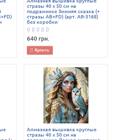
лые
Алмазная вышивка круглые
стразы 40 х 50 см на
й
подрамнике Зимняя сказка (+
B+FD)
стразы AB+FD) (арт. AR-3168)
и
без коробки
640 грн.
Купить
лые
Алмазная вышивка круглые
стразы 40 х 50 см на
ре (+
подрамнике Лесная охотница