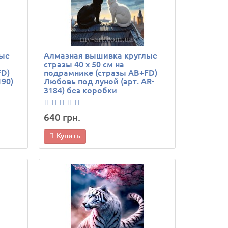
лые
Алмазная вышивка круглые
стразы 40 х 50 см на
FD)
подрамнике (стразы AB+FD)
190)
Любовь под луной (арт. AR-
3184) без коробки
640 грн.
Купить