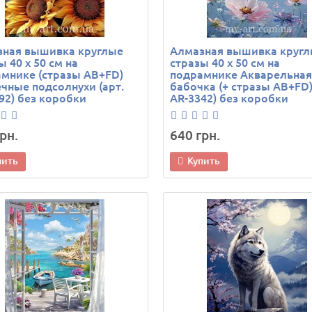
зная вышивка круглые
Алмазная вышивка круг
ы 40 х 50 см на
стразы 40 х 50 см на
мнике (стразы AB+FD)
подрамнике Акварельная
чные подсолнухи (арт.
бабочка (+ стразы AB+FD)
92) без коробки
AR-3342) без коробки
рн.
640 грн.
пить
Купить