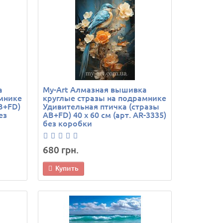
а
My-Art Алмазная вышивка
мнике
круглые стразы на подрамнике
B+FD)
Удивительная птичка (стразы
ез
AB+FD) 40 х 60 см (арт. AR-3335)
без коробки
680 грн.
Купить