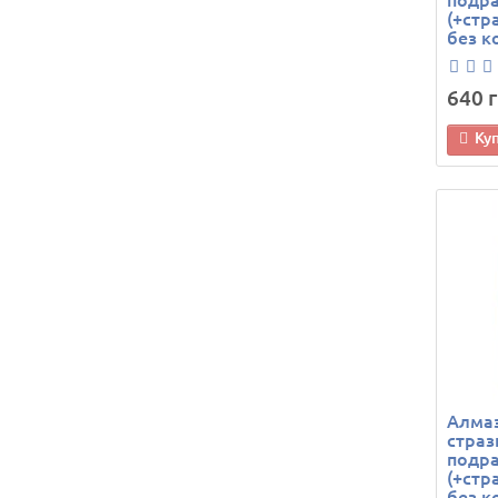
(+стр
без к
640 г
Ку
Алма
страз
подра
(+стр
без к