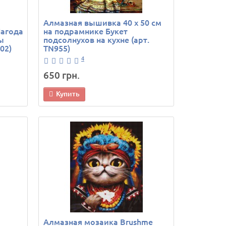
Алмазная вышивка 40 х 50 см
Пагода
на подрамнике Букет
ы
подсолнухов на кухне (арт.
02)
TN955)
4
650 грн.
Купить
Алмазная мозаика Brushme