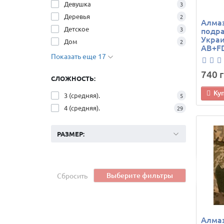
Девушка
3
Деревья
2
Алма
Детское
подра
3
Украи
Дом
2
AB+FD
Показать еще 17
740 г
СЛОЖНОСТЬ:
Ку
3 (средняя).
5
4 (средняя).
29
РАЗМЕР:
Выберите фильтры
Сбросить
Алмаз