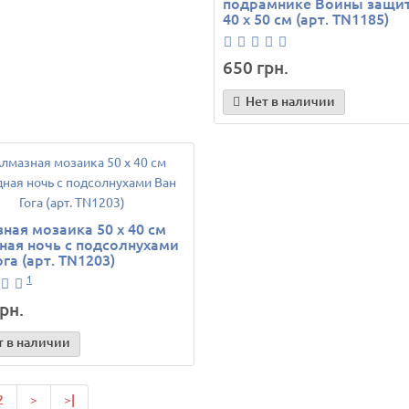
подрамнике Воины защи
40 х 50 см (арт. TN1185)
650 грн.
Нет в наличии
ная мозаика 50 х 40 см
ная ночь с подсолнухами
ога (арт. TN1203)
1
рн.
т в наличии
2
>
>|