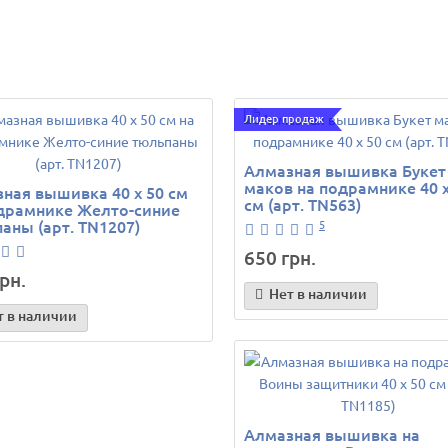
Лидер продаж
Алмазная вышивка Букет
маков на подрамнике 40 х
ная вышивка 40 х 50 см
см (арт. TN563)
драмнике Желто-синие
аны (арт. TN1207)
5
650 грн.
рн.
Нет в наличии
т в наличии
Алмазная вышивка на