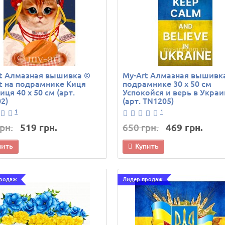
t Алмазная вышивка ©
My-Art Алмазная вышивк
t на подрамнике Киця
подрамнике 30 х 50 см
иця 40 х 50 см (арт.
Успокойся и верь в Украи
2)
(арт. TN1205)
1
1
рн.
519 грн.
650 грн.
469 грн.
пить
Купить
продаж
Лидер продаж