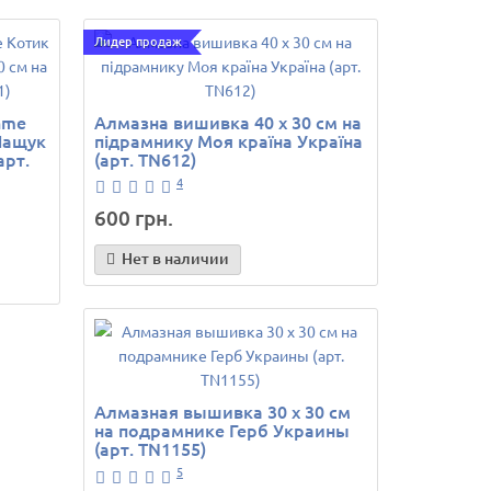
Лидер продаж
hme
Алмазна вишивка 40 х 30 см на
Пащук
підрамнику Моя країна Україна
арт.
(арт. TN612)
4
600 грн.
Нет в наличии
Алмазная вышивка 30 х 30 см
на подрамнике Герб Украины
(арт. TN1155)
5