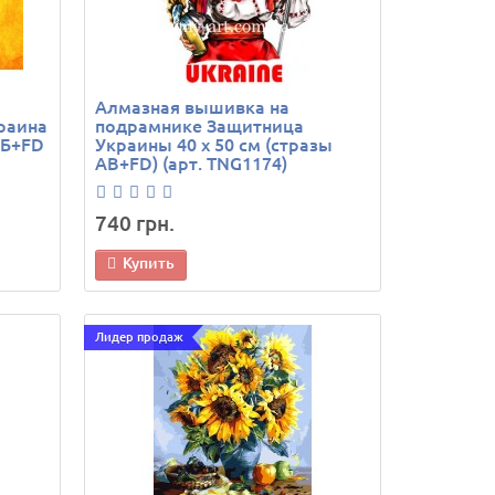
Алмазная вышивка на
краина
подрамнике Защитница
АБ+FD
Украины 40 х 50 см (стразы
AB+FD) (арт. TNG1174)
740 грн.
Купить
Лидер продаж