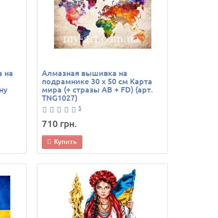
а на
Алмазная вышивка на
подрамнике 30 х 50 см Карта
ну
мира (+ стразы AB + FD) (арт.
TNG1027)
5
710 грн.
Купить