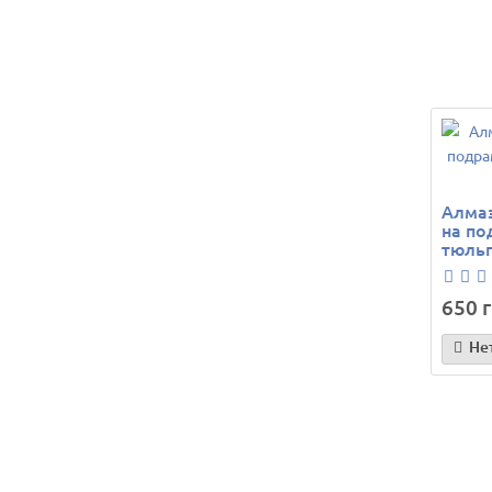
Алмаз
на по
тюльп
650 г
Не