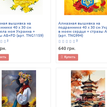
зная вышивка на
Алмазная вышивка на
мнике 40 х 30 см
подрамнике 40 х 30 см У
ела моя Украина +
в моем сердце + стразы 
ы АБ+FD (арт. TNG1159)
(арт. TNG994)
9
9
рн.
640 грн.
пить
Купить