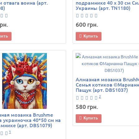
и отвага воина (арт.
подрамнике 40 х 30 см Си
8)
Украины (арт. TN1180)
рн.
600 грн.
пить
Купить
Алмазная мозаика Brush
Семья котиков ©Мариан
Пащук (арт. DBS1037)
2
580 грн.
ная мозаика Brushme
Купить
 украиночка 40*50 см на
мнике (арт. DBS1079)
1