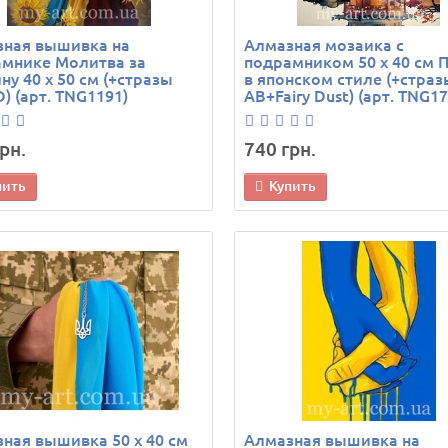
зная вышивка на
Алмазная мозаика с
мнике Молитва за
подрамником 50 х 40 см 
ну 40 х 50 см (+стразы
в японском стиле (+страз
) (арт. TNG1191)
AB+Fairy Dust) (арт. TNG17
рн.
740 грн.
пить
Купить
ная вышивка 50 х 40 см
Алмазная вышивка на