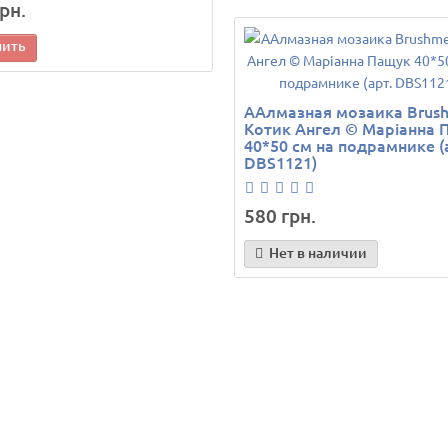
рн.
пить
ААлмазная мозаика Brus
Котик Ангел © Маріанна 
40*50 см на подрамнике (
DBS1121)
580 грн.
Нет в наличии