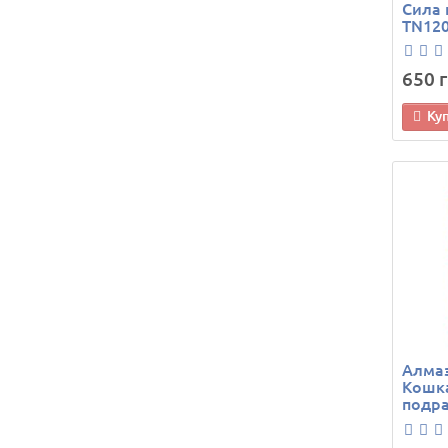
Сила 
TN120
650 г
Ку
Алмаз
Кошка
подра