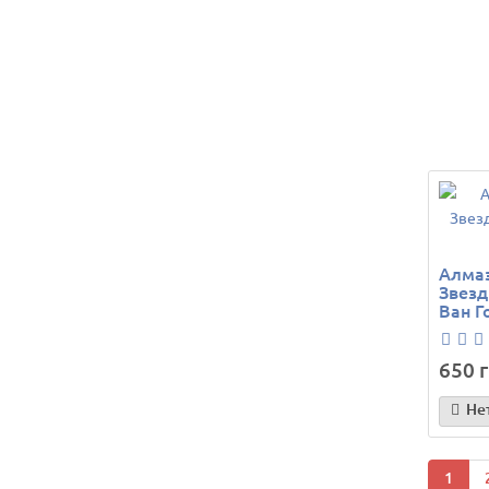
Алмаз
Звезд
Ван Г
650 г
Не
1