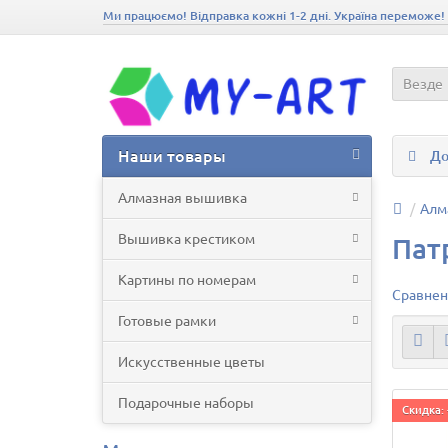
Ми працюємо! Відправка кожні 1-2 дні. Україна переможе!
Везде
Наши товары
До
Алмазная вышивка
Алм
Вышивка крестиком
Пат
Картины по номерам
Сравнен
Готовые рамки
Искусственные цветы
Подарочные наборы
Скидка: