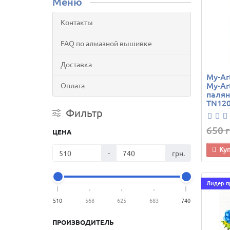
Меню
Контакты
FAQ по алмазной вышивке
Доставка
My-Ar
My-Ar
Оплата
палян
TN120
Фильтр
650 г
ЦЕНА
Ку
-
грн.
Лидер 
510
568
625
683
740
ПРОИЗВОДИТЕЛЬ