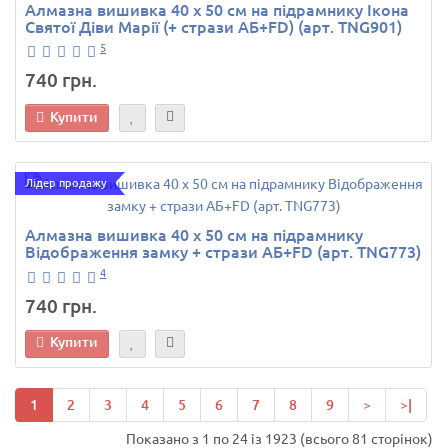
Алмазна вишивка 40 х 50 см на підрамнику Ікона
Святої Діви Марії (+ стрази АБ+FD) (арт. TNG901)
5
740 грн.
Купити
Лідер продажу
Алмазна вишивка 40 х 50 см на підрамнику
Відображення замку + стрази АБ+FD (арт. TNG773)
4
740 грн.
Купити
1
2
3
4
5
6
7
8
9
>
>|
Показано з 1 по 24 із 1923 (всього 81 сторінок)