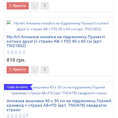
Купити
My-Art Алмазна мозаїка на підрамнику Пухнасті
котики друзі (+ стрази AB + FD) 40 х 60 см (арт.
TNG1802)
810 грн.
Купити
Лідер продажу
Алмазна вишивка 40 х 30 см на підрамнику Горний
краєвид + стрази АБ+FD (арт. TNG478) квадратні
стрази
5