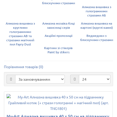
блискучими стразами
Алмазна вишивка з
голограмними
стразами АБ
Алмазна вишивка з
Алмазна мозаїка Киці
Алмазна вишивка на
круглими
захисниці серія
картоні (круглі камні)
голограмними
Акційні пропозиції
Ведмедики з
стразами AB та
блискучими стразами
стразами магічний
пил Fayry Dust
Картини зі стікерів
Paint by stikers
Порівняння товарів (0)
My-Art Алмазна вишивка 40 х 50 см на підрамнику