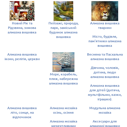
Новий Рік та
Пейзажі, природа,
Алмазна вишивка
Рідзвяна, зимова
парк, заміський
тварини
алмазна вишивка
будинок алмазна
Місто, будівля,
вишивка
пам'ятники алмазна
вишивка
Алмазна вишивка
Весняна та Пасхальна
ікони, релігія, церкви
алмазна вишивка
Дівчина, чоловік,
дитина, люди
Море, корабель,
алмазна вишивка
пляж, набережна
алмазна вишивка
Алмазна вишивка
для дітей (дитяча,
мультфільми, казки,
іграшки).
Алмазна вишивка
Алмазна мозаїка
Модульна алмазна
літо, сонце, на
осінь, осіння
мозаїка
відпочинок
Алмазна мозаїка
Аксесуари для
мерехтливими
алмазної вишивки