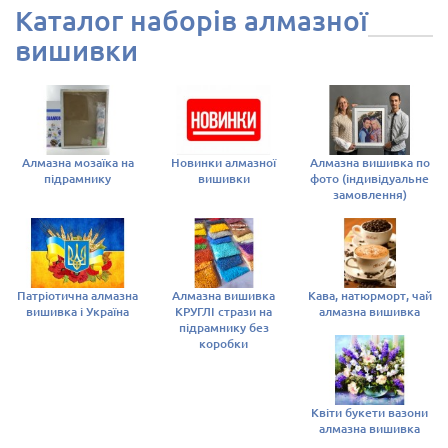
Каталог наборів алмазної
вишивки
Алмазна мозаїка на
Новинки алмазної
Алмазна вишивка по
підрамнику
вишивки
фото (індивідуальне
замовлення)
Патріотична алмазна
Алмазна вишивка
Кава, натюрморт, чай
вишивка і Україна
КРУГЛІ стрази на
алмазна вишивка
підрамнику без
коробки
Квіти букети вазони
алмазна вишивка