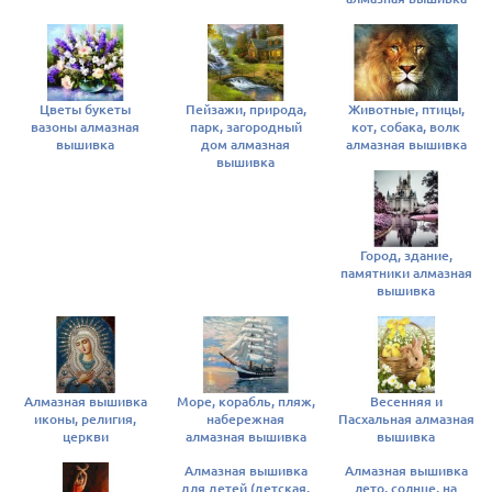
Цветы букеты
Пейзажи, природа,
Животные, птицы,
вазоны алмазная
парк, загородный
кот, собака, волк
вышивка
дом алмазная
алмазная вышивка
вышивка
Город, здание,
памятники алмазная
вышивка
Алмазная вышивка
Море, корабль, пляж,
Весенняя и
иконы, религия,
набережная
Пасхальная алмазная
церкви
алмазная вышивка
вышивка
Алмазная вышивка
Алмазная вышивка
для детей (детская,
лето, солнце, на