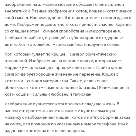
изображение на алмазной мозаике обладает очень сильной
энергетикой. Разные изображения котов, кошек и котят имеют
свой смысл. Например, чёрный кот на картине – символ удачи в
доме. Изображение довольного кота приносит счастье. Картина
со спящим котом – символ спокойствия и умиротворения.
Изображённый кот, играющий клубком приносит здоровье
детям. Кот, который ест – талисман благополучия в семье.
Кот, который гуляет по крыше – символ романтических
отношений. Изображение на картине кошки, которая моет
мордочку – талисман для привлечения денег. Стайка котов
символизирует хорошие жизненные перемены. Кошка с
котятами – символ материнства. Также, если кошка
облизывает котят – символ заботы о близких. Обнимающиеся
кот и кошка – сильный любовный талисман.
Изображение пушистого кота приносит сладкую жизнь. В
нашем интернет-магазине вы можете купить алмазную
мозаику с изображением кошек, котов и котят, оформив заказ
на сайте, или позвонив по указанному номеру телефона.
Мы с
радостью ответим на все ваши вопросы.