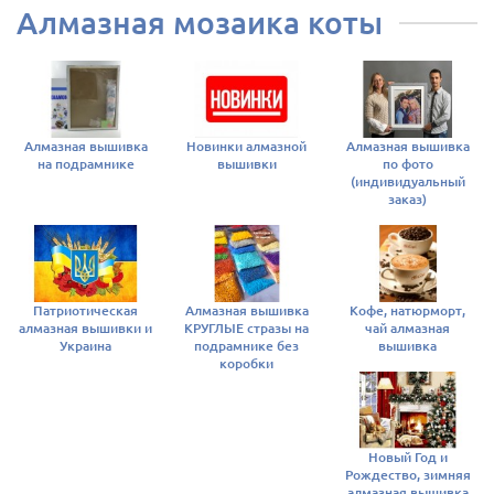
Алмазная мозаика коты
Алмазная вышивка
Новинки алмазной
Алмазная вышивка
на подрамнике
вышивки
по фото
(индивидуальный
заказ)
Патриотическая
Алмазная вышивка
Кофе, натюрморт,
алмазная вышивки и
КРУГЛЫЕ стразы на
чай алмазная
Украина
подрамнике без
вышивка
коробки
Новый Год и
Рождество, зимняя
алмазная вышивка