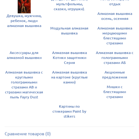
мультфильмы,
отдых
сказки, игрушки).
Алмазная вышивка
Девушка, мужчина,
осень, осенняя
ребенок, люди
алмазная вышивка
Модульная алмазная
Алмазная вышивка
вышивка
мерцающими
блестящими
стразами
Аксессуары для
Алмазная вышивка
Алмазная вышивка с
алмазной вышивки
Котики защитники
голограмными
Серия
стразами АБ
Алмазная вышивка с
Алмазная вышивка
Акционные
круглыми
на картоне (круглые
предложения
голограмными
камни)
Мишки с
стразами AB и
блестящими
стразами магическая
стразами
пыль Fayry Dust
Картины по
стикерами Paint by
stikers
Сравнение товаров (0)