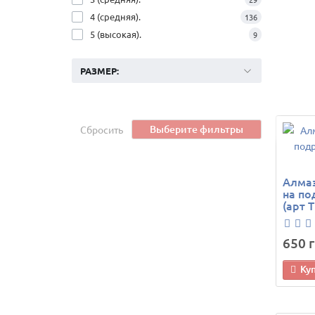
4 (средняя).
136
5 (высокая).
9
РАЗМЕР:
Выберите фильтры
Сбросить
Алмаз
на по
(арт 
650 г
Ку