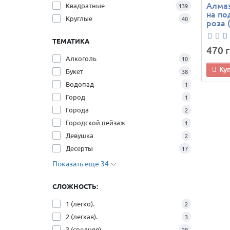
Алмаз
Квадратные
139
на по
Круглые
40
роза 
ТЕМАТИКА
470 г
Алкоголь
10
Ку
Букет
38
Водопад
1
Город
1
Города
2
Городской пейзаж
1
Девушка
2
Десерты
17
Показать еще 34
СЛОЖНОСТЬ:
1 (легко).
2
2 (легкая).
3
3 (средняя).
29