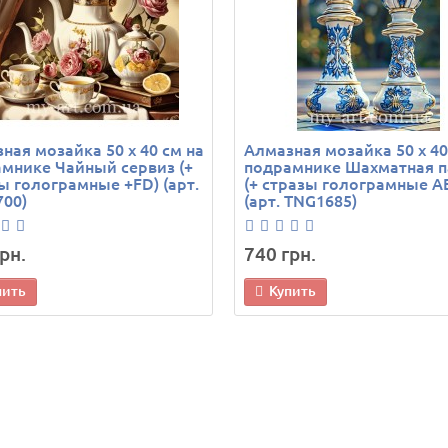
ная мозайка 50 х 40 см на
Алмазная мозайка 50 х 40
мнике Чайный сервиз (+
подрамнике Шахматная п
ы голограмные +FD) (арт.
(+ стразы голограмные A
00)
(арт. TNG1685)
рн.
740 грн.
пить
Купить