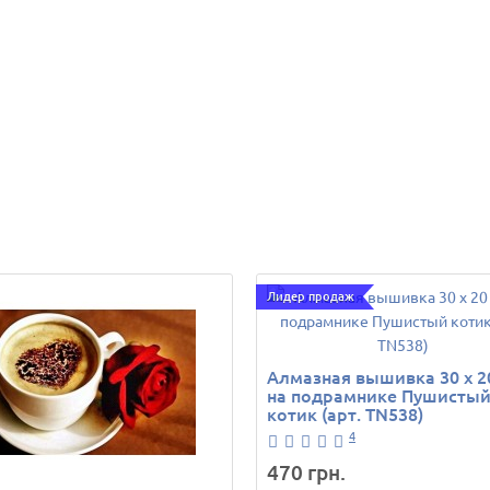
Лидер продаж
Алмазная вышивка 30 х 2
на подрамнике Пушисты
котик (арт. TN538)
4
470 грн.