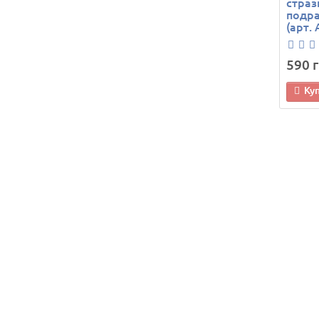
страз
подра
(арт.
590 г
Ку