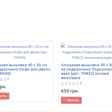
ная вышивка 40 х 50 см
Алмазная вышивка 40 х 5
драмнике Кофе для двоих
на подрамнике Подсолнух
TN560)
вазе (арт. TN822) полная
выкладка
5
3
рн.
650 грн.
пить
Купить