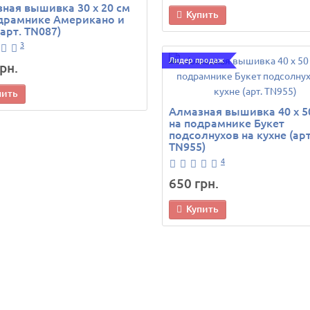
ная вышивка 30 х 20 см
Купить
драмнике Американо и
(арт. TN087)
3
Лидер продаж
рн.
пить
Алмазная вышивка 40 х 5
на подрамнике Букет
подсолнухов на кухне (арт
TN955)
4
650 грн.
Купить