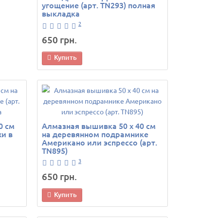
угощение (арт. TN293) полная
выкладка
2
650 грн.
Купить
0 см
Алмазная вышивка 50 х 40 см
и в
на деревянном подрамнике
Американо или эспрессо (арт.
TN895)
3
650 грн.
Купить