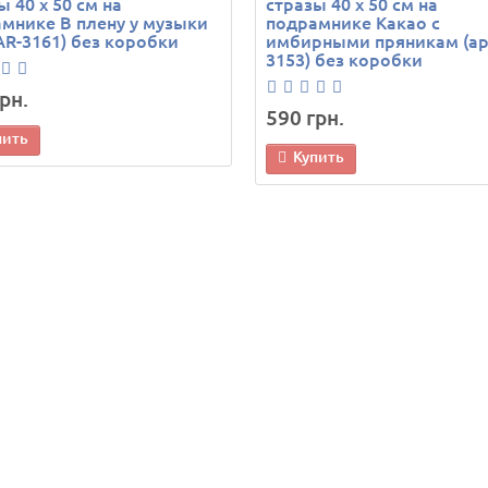
ы 40 х 50 см на
стразы 40 х 50 см на
мнике В плену у музыки
подрамнике Какао с
 AR-3161) без коробки
имбирными пряникам (арт
3153) без коробки
рн.
590 грн.
пить
Купить