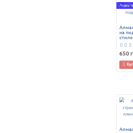
Лидер 
Алмаз
на по
стиле
650 г
Ку
Алма