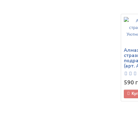
Алма
страз
подра
(арт.
590 г
Ку