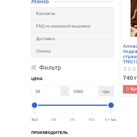
Меню
Контакты
FAQ по алмазной вышивке
Доставка
Алмаз
подра
Оплата
страз
TNG17
Фильтр
740 г
ЦЕНА
Ку
-
грн.
30,0
288
545
803
1,1 тыс.
ПРОИЗВОДИТЕЛЬ