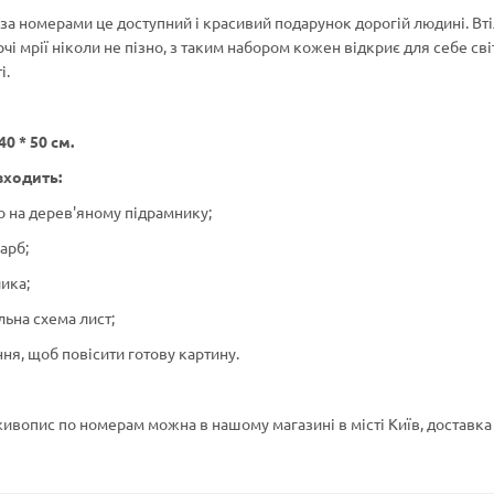
за номерами це доступний і красивий подарунок дорогій людині. Вт
рчі мрії ніколи не пізно, з таким набором кожен відкриє для себе сві
і.
40 * 50 см.
входить:
о на дерев'яному підрамнику;
фарб;
лика;
льна схема лист;
ння, щоб повісити готову картину.
ивопис по номерам можна в нашому магазині в місті Київ, доставка 