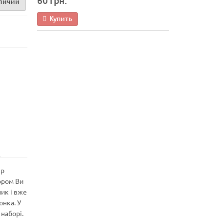
60 грн.
аличии
Купить
ір
ором Ви
ик і вже
юнка. У
 наборі.