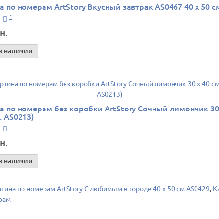
а по номерам ArtStory Вкусный завтрак AS0467 40 х 50 с
1
н.
в наличии
а по номерам без коробки ArtStory Сочный лимончик 30 
. AS0213)
н.
в наличии
ртина по номерам ArtStory С любимым в городе 40 х 50 см AS0429
,
К
рам