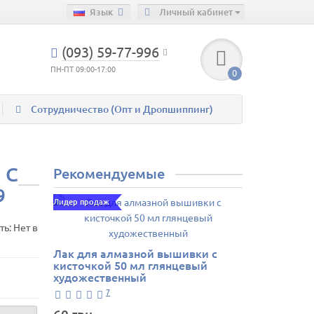
Язык
Личный кабинет
(093) 59-77-996
ПН-ПТ 09:00-17:00
0
Сотрудничество (Опт и Дропшиппинг)
 С
Рекомендуемые
9
Лидер продаж
ь: Нет в
Лак для алмазной вышивки с
кисточкой 50 мл глянцевый
художественный
7