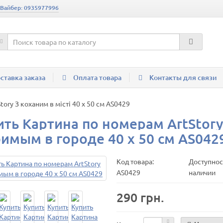
 Вайбер: 0935977996
ставка заказа
Оплата товара
Контакты для связи
ory З коханим в місті 40 х 50 см AS0429
ить Картина по номерам ArtStory
имым в городе 40 х 50 см AS042
Код товара:
Доступност
AS0429
наличии
290 грн.