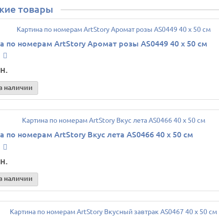
жие товары
а по номерам ArtStory Аромат розы AS0449 40 х 50 см
н.
в наличии
а по номерам ArtStory Вкус лета AS0466 40 х 50 см
н.
в наличии