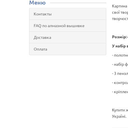
Меню
Картина 
свої тво
Контакты
творчост
FAQ по алмазной вышивке
Розмір: 
Доставка
У набір 
Оплата
- полотн
- набір 
- 3 пенз
- контро
- кріпле
Купити ж
Україні.