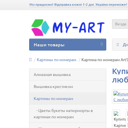
Ми працюємо! Відправка кожні 1-2 дні. Україна переможе!
Везде
Наши товары
До
Картины по номерам
Картина по номерам ArtSt
Куп
Алмазная вышивка
люб
Вышивка крестиком
Картины по номерам
- Цветы букеты натюрморты в
картинах по номерам