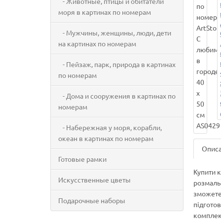
- Животные, птицы и обитатели
моря в картинах по номерам
- Мужчины, женщины, люди, дети
на картинах по номерам
- Пейзаж, парк, природа в картинах
по номерам
- Дома и сооружения в картинах по
номерам
- Набережная у моря, корабли,
океан в картинах по номерам
Опис
Готовые рамки
Купити 
Искусственные цветы
розмаль
зможете
Подарочные наборы
підгото
комплект