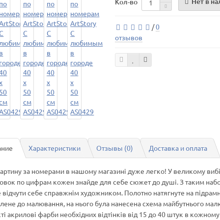
Нет в н
Кол-во
/
0
отзывов
ание
Характеристики
Отзывы (0)
Доставка и оплата
картину за номерами в нашому магазині дуже легко! У великому виб
овок по цифрам кожен знайде для себе сюжет до душі. З таким наб
 відчути себе справжнім художником. Полотно натягнуте на підрамн
влене до малювання, на нього була нанесена схема майбутнього мал
і акрилові фарби необхідних відтінків від 15 до 40 штук в кожному