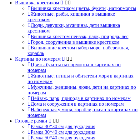
Вышивка крестиком
Вышивка крестиком цветы, букеты, натюрморты
Животные, рыбы, хищники в вышивке
крестиком
Люди, девушки, мужчины, дети вышивка
крестиком
Вышивка крестом пейзаж, парк, природа, лес
Город, сооружения в вышивке крестиком
Вышивание крестом набор море, набережная,
корабль
Картины по номерам
Цветы букеты натюрморты в картинах по
номерам
Животные, птицы и обитатели моря в картинах
по номерам
Мужчины, женщины, люди, дети на картинах по
номерам
Пейзаж, парк, природа в картинах по номерам
Дома и сооружения в картинах по номерам
Набережная у моря, корабли, океан в картинах по
номерам
Готовые рамки
Рамка 30*30 см для рукоделия
Рамка 30*40 см для рукоделия
Рамка 50*40 см для рукоделия