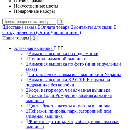
Готовые рамки
Искусственные цветы
Подарочные наборы
Доставка заказа
Оплата товара
Контакты для связи
Сотрудничество (Опт и Дропшиппинг)
Наши товары
Алмазная вышивка
Алмазная вышивка на подрамнике
Новинки алмазной вышивки
Алмазная вышивка по фото (индивидуальный
заказ)
Патриотическая алмазная вышивки и Украина
Алмазная вышивка КРУГЛЫЕ стразы на
подрамнике без коробки
Кофе, натюрморт, чай алмазная вышивка
Новый Год и Рождество, зимняя алмазная
вышивка
Цветы букеты вазоны алмазная вышивка
Пейзажи, природа, парк, загородный дом
алмазная вышивка
Животные, птицы, кот, собака, волк алмазная
вышивка