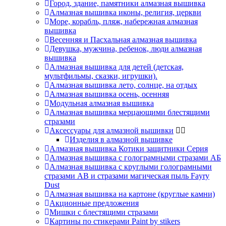
Город, здание, памятники алмазная вышивка
Алмазная вышивка иконы, религия, церкви
Море, корабль, пляж, набережная алмазная
вышивка
Весенняя и Пасхальная алмазная вышивка
Девушка, мужчина, ребенок, люди алмазная
вышивка
Алмазная вышивка для детей (детская,
мультфильмы, сказки, игрушки).
Алмазная вышивка лето, солнце, на отдых
Алмазная вышивка осень, осенняя
Модульная алмазная вышивка
Алмазная вышивка мерцающими блестящими
стразами
Аксессуары для алмазной вышивки
Изделия в алмазной вышивке
Алмазная вышивка Котики защитники Серия
Алмазная вышивка с голограмными стразами АБ
Алмазная вышивка с круглыми голограмными
стразами AB и стразами магическая пыль Fayry
Dust
Алмазная вышивка на картоне (круглые камни)
Акционные предложения
Мишки с блестящими стразами
Картины по стикерами Paint by stikers