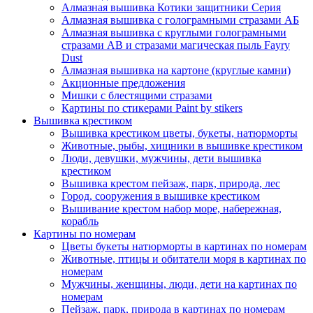
Алмазная вышивка Котики защитники Серия
Алмазная вышивка с голограмными стразами АБ
Алмазная вышивка с круглыми голограмными
стразами AB и стразами магическая пыль Fayry
Dust
Алмазная вышивка на картоне (круглые камни)
Акционные предложения
Мишки с блестящими стразами
Картины по стикерами Paint by stikers
Вышивка крестиком
Вышивка крестиком цветы, букеты, натюрморты
Животные, рыбы, хищники в вышивке крестиком
Люди, девушки, мужчины, дети вышивка
крестиком
Вышивка крестом пейзаж, парк, природа, лес
Город, сооружения в вышивке крестиком
Вышивание крестом набор море, набережная,
корабль
Картины по номерам
Цветы букеты натюрморты в картинах по номерам
Животные, птицы и обитатели моря в картинах по
номерам
Мужчины, женщины, люди, дети на картинах по
номерам
Пейзаж, парк, природа в картинах по номерам