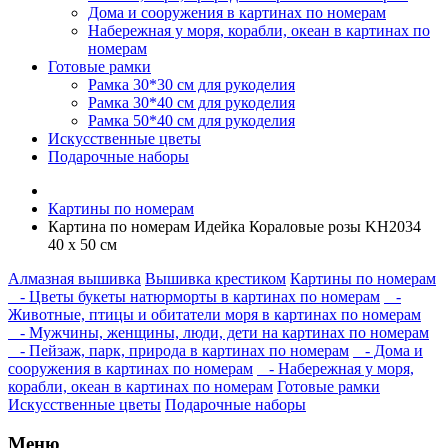
Дома и сооружения в картинах по номерам
Набережная у моря, корабли, океан в картинах по
номерам
Готовые рамки
Рамка 30*30 см для рукоделия
Рамка 30*40 см для рукоделия
Рамка 50*40 см для рукоделия
Искусственные цветы
Подарочные наборы
Картины по номерам
Картина по номерам Идейка Кораловые розы KH2034
40 х 50 см
Алмазная вышивка
Вышивка крестиком
Картины по номерам
- Цветы букеты натюрморты в картинах по номерам
-
Животные, птицы и обитатели моря в картинах по номерам
- Мужчины, женщины, люди, дети на картинах по номерам
- Пейзаж, парк, природа в картинах по номерам
- Дома и
сооружения в картинах по номерам
- Набережная у моря,
корабли, океан в картинах по номерам
Готовые рамки
Искусственные цветы
Подарочные наборы
Меню