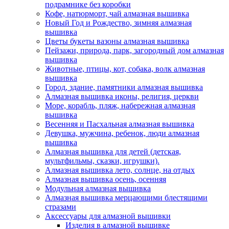
подрамнике без коробки
Кофе, натюрморт, чай алмазная вышивка
Новый Год и Рождество, зимняя алмазная
вышивка
Цветы букеты вазоны алмазная вышивка
Пейзажи, природа, парк, загородный дом алмазная
вышивка
Животные, птицы, кот, собака, волк алмазная
вышивка
Город, здание, памятники алмазная вышивка
Алмазная вышивка иконы, религия, церкви
Море, корабль, пляж, набережная алмазная
вышивка
Весенняя и Пасхальная алмазная вышивка
Девушка, мужчина, ребенок, люди алмазная
вышивка
Алмазная вышивка для детей (детская,
мультфильмы, сказки, игрушки).
Алмазная вышивка лето, солнце, на отдых
Алмазная вышивка осень, осенняя
Модульная алмазная вышивка
Алмазная вышивка мерцающими блестящими
стразами
Аксессуары для алмазной вышивки
Изделия в алмазной вышивке