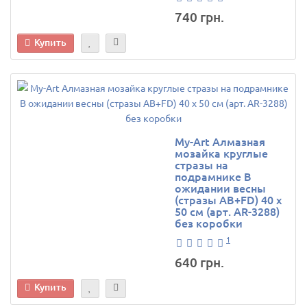
740 грн.
Купить
My-Art Алмазная
мозайка круглые
стразы на
подрамнике В
ожидании весны
(стразы AB+FD) 40 х
50 см (арт. AR-3288)
без коробки
1
640 грн.
Купить