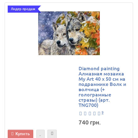
Лидер продаж
Diamond painting
Алмазная мозаика
My Art 40 х 50 см на
подрамнике Волк и
волчица (+
голограмные
стразы) (арт.
TNG700)
9
740 грн.
Купить