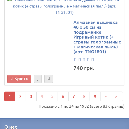
Алмазная вышивка
40 х 50 см на
подрамнике
Игривый котик (+
стразы голограмные
+ магическая пыль)
(арт. TNG1801)
740 грн.
Купить
1
2
3
4
5
6
7
8
9
>
>|
Показано с 1 по 24 из 1982 (всего 83 страниц)
О нас