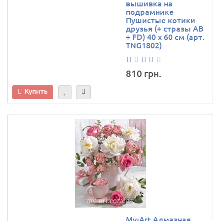
вышивка на
подрамнике
Пушистые котики
друзья (+ стразы AB
+ FD) 40 х 60 см (арт.
TNG1802)
810 грн.
Купить
My-Art Алмазная