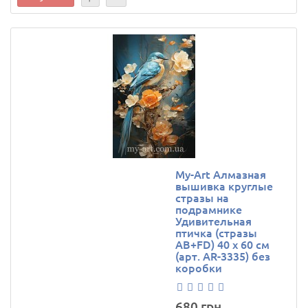
My-Art Алмазная
вышивка круглые
стразы на
подрамнике
Удивительная
птичка (стразы
AB+FD) 40 х 60 см
(арт. AR-3335) без
коробки
680 грн.