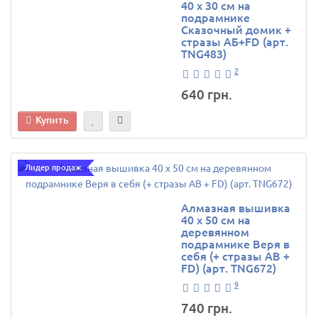
40 х 30 см на
подрамнике
Сказочный домик +
стразы АБ+FD (арт.
TNG483)
2
640 грн.
Купить
Лидер продаж
Алмазная вышивка
40 х 50 см на
деревянном
подрамнике Веря в
себя (+ стразы AB +
FD) (арт. TNG672)
9
740 грн.