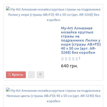
My-Art Алмазная
мозайка круглые
стразы на
подрамнике Лилии у
моря (стразы AB+FD)
40 х 50 см (арт. AR-
3268) без коробки
1
640 грн.
Купить