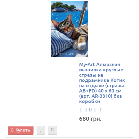
My-Art Алмазная
вышивка круглые
стразы на
подрамнике Котик
на отдыхе (стразы
AB+FD) 40 х 60 см
(арт. AR-3310) без
коробки
680 грн.
Купить