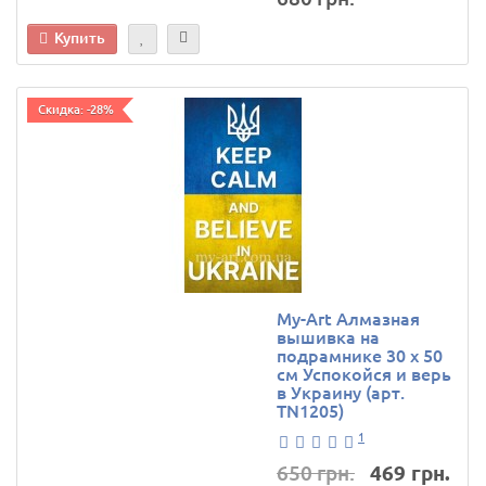
Купить
Скидка: -28%
My-Art Алмазная
вышивка на
подрамнике 30 х 50
см Успокойся и верь
в Украину (арт.
TN1205)
1
650 грн.
469 грн.