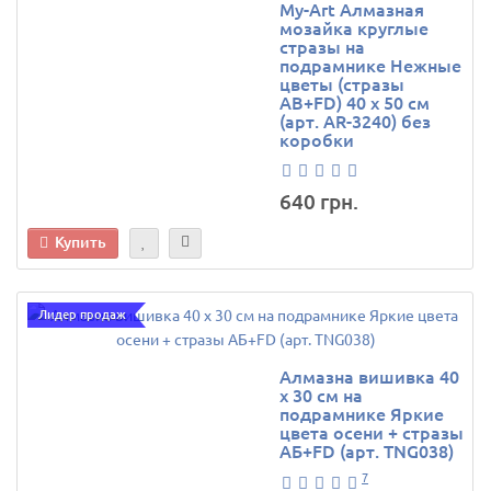
My-Art Алмазная
мозайка круглые
стразы на
подрамнике Нежные
цветы (стразы
AB+FD) 40 х 50 см
(арт. AR-3240) без
коробки
640 грн.
Купить
Лидер продаж
Алмазна вишивка 40
х 30 см на
подрамнике Яркие
цвета осени + стразы
АБ+FD (арт. TNG038)
7