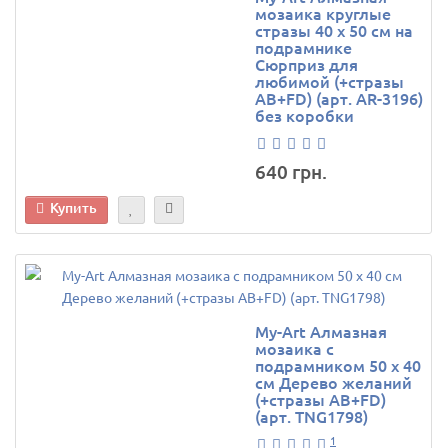
мозаика круглые
стразы 40 х 50 см на
подрамнике
Сюрприз для
любимой (+стразы
AB+FD) (арт. AR-3196)
без коробки
640 грн.
Купить
My-Art Алмазная
мозаика с
подрамником 50 х 40
см Дерево желаний
(+стразы AB+FD)
(арт. TNG1798)
1