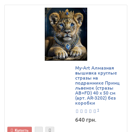
My-Art Алмазная
вышивка круглые
стразы на
подрамнике Принц
львенок (стразы
AB+FD) 40 х 50 см
(арт. AR-3202) без
коробки
1
640 грн.
Купить