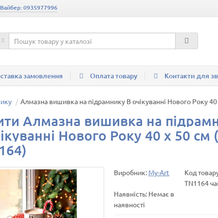
 Вайбер: 0935977996
ставка замовлення
Оплата товару
Контакти для зв
нику
Алмазна вишивка на підрамнику В очікуванні Нового Року 40 х
ити Алмазна вишивка на підрам
ікуванні Нового Року 40 х 50 см (
164)
Виробник:
My-Art
Код товару
TN1164 ч
Наявність: Немає в
наявності