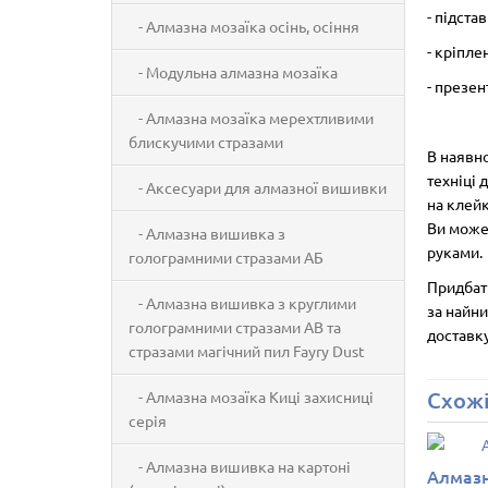
- підста
- Алмазна мозаїка осінь, осіння
- кріпле
- Модульна алмазна мозаїка
- презен
- Алмазна мозаїка мерехтливими
блискучими стразами
В наявно
техніці 
- Аксесуари для алмазної вишивки
на клейк
Ви може
- Алмазна вишивка з
руками.
голограмними стразами АБ
Придбати
- Алмазна вишивка з круглими
за найни
голограмними стразами AB та
доставк
стразами магічний пил Fayry Dust
Схожі
- Алмазна мозаїка Киці захисниці
серія
- Алмазна вишивка на картоні
Алмазна