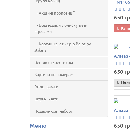
(круглі камні)
TN1165
- Акційні пропозиції
650 гр
- Ведмедики з блискучими
Куп
стразами
- Картини зі стікерів Paint by
stikers
Алмазна
Вишивка хрестиком
650 гр
Картини по номерам
Нема
Готові рамки
Штучні квіти
Алмазн
Подарункові набори
Меню
650 гр