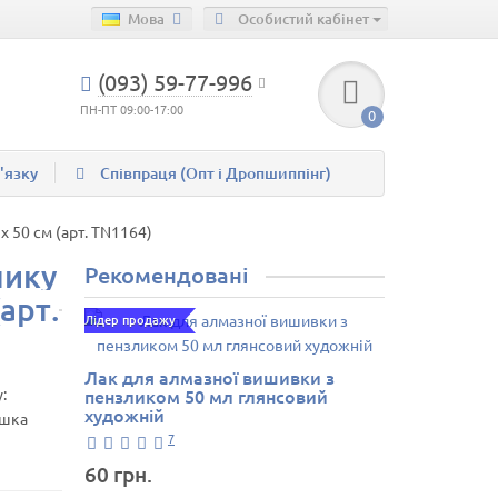
Мова
Особистий кабінет
(093) 59-77-996
ПН-ПТ 09:00-17:00
0
'язку
Співпраця (Опт і Дропшиппінг)
 50 см (арт. TN1164)
нику
Рекомендовані
арт.
Лідер продажу
Лак для алмазної вишивки з
:
пензликом 50 мл глянсовий
художній
ашка
7
60 грн.