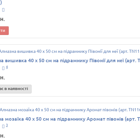
)
н.
ити
 вишивка 40 х 50 см на підрамнику Півонії для неї (арт. 
4
н.
є в наявності
а мозаїка 40 х 50 см на підрамнику Аромат півонів (арт. 
3
н.