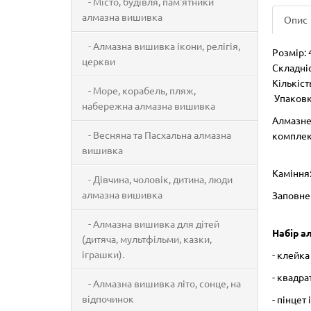
- Місто, будівля, пам'ятники
алмазна вишивка
Опис
- Алмазна вишивка ікони, релігія,
Розмір: 
церкви
Складніс
Кількіст
- Море, корабель, пляж,
Упаковка
набережна алмазна вишивка
Алмазне
- Весняна та Пасхальна алмазна
комплек
вишивка
Каміння:
- Дівчина, чоловік, дитина, люди
алмазна вишивка
Заповне
- Алмазна вишивка для дітей
Набір а
(дитяча, мультфільми, казки,
іграшки).
- клейк
- квадра
- Алмазна вишивка літо, сонце, на
відпочинок
- пінцет