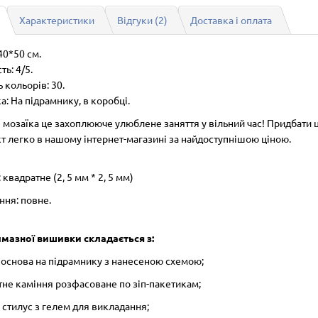
Характеристики
Відгуки (2)
Доставка і оплата
40*50 см.
ть: 4/5.
ь кольорів: 30.
: На підрамнику, в коробці.
 мозаїка це захоплююче улюблене заняття у вільний час! Придбати 
т легко в нашому інтернет-магазині за найдоступнішою ціною.
 квадратне (2, 5 мм * 2, 5 мм)
ння: повне.
лмазної вишивки складається з:
а основа на підрамнику з нанесеною схемою;
тне каміння розфасоване по зіп-пакетикам;
 і стилус з гелем для викладання;