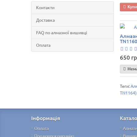
Куп
Контакти
Доставка
FAQ по алмазної вишивці
Алмазна
TN1160
Оплата
650 гр
Нема
Теги:
Алм
TN1164)
Інформація
Катало
Оплата
Алмаз
Про нашу компанію
Вишив