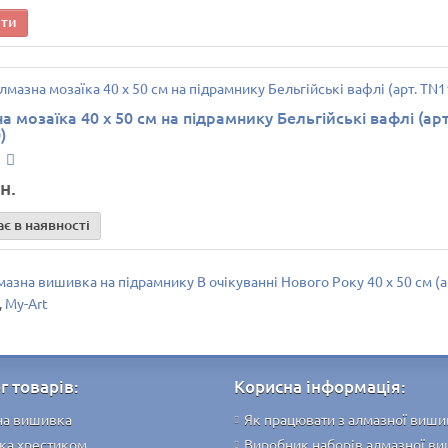
ити
 мозаїка 40 х 50 см на підрамнику Бельгійські вафлі (арт
)
н.
є в наявності
азна вишивка на підрамнику В очікуванні Нового Року 40 х 50 см (а
,
My-Art
г товарів:
Корисна інформація:
на вишивка
Як працювати з алмазної виш
ка хрестиком
Виробник наборів алмазної в