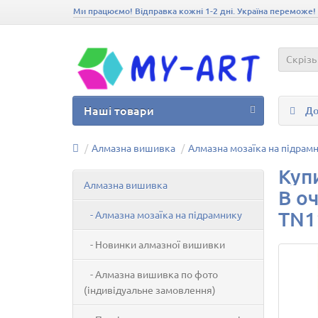
Ми працюємо! Відправка кожні 1-2 дні. Україна переможе!
Скрізь
Наші товари
До
Алмазна вишивка
Алмазна мозаїка на підрам
Куп
Алмазна вишивка
В оч
TN1
- Алмазна мозаїка на підрамнику
- Новинки алмазної вишивки
- Алмазна вишивка по фото
(індивідуальне замовлення)