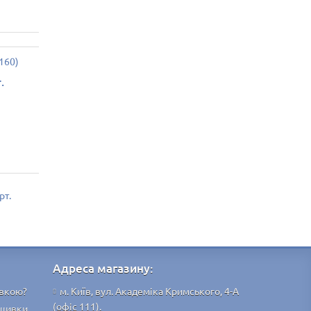
.
рт.
Адреса магазину:
ивкою?
м. Київ, вул. Академіка Кримського, 4-А
(офіс 111).
ишивки