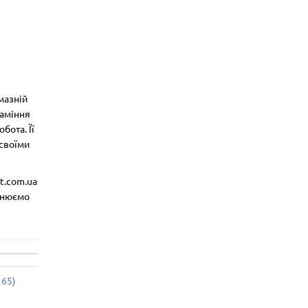
мазній
каміння
бота. Її
 своїми
t.com.ua
йснюємо