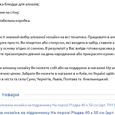
вка-блюдце для алмазів;
ння на стіну;
табельна коробка.
сті значний вибір алмазної мозаїки на всі тематики. Працювати в ал
дуже просто. Ви пінцетом або стилусом, які входять в набір, ставите 
у основу згідно зі схемою. В результаті у Вас вийде готова красива ро
те презентувати дівчині на день народження або прикрасити кухню
 алмазну мозаїку Ви можете собі або на подарунок в магазині My-ar
жчою ціною. Забрати Ви можете в магазині в м Київ, по Україні зді
у
в міста та села Суми, Чернігів, Львів, Полтава та Хмельницький.
 товари
 мозаїка на підрамнику На порозі Різдва 40 х 50 см (арт.