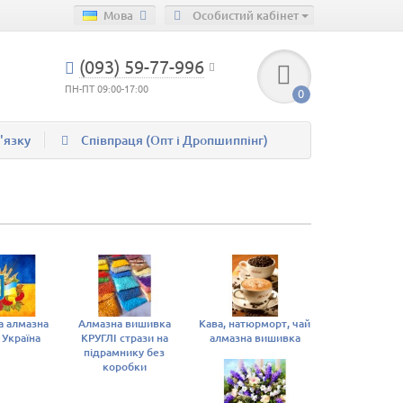
Мова
Особистий кабінет
(093) 59-77-996
ПН-ПТ 09:00-17:00
0
'язку
Співпраця (Опт і Дропшиппінг)
а алмазна
Алмазна вишивка
Кава, натюрморт, чай
 Україна
КРУГЛІ стрази на
алмазна вишивка
підрамнику без
коробки