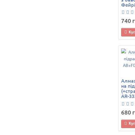
Фейрі
740 г
Ку
Алмаз
на пі
(+стр
AR-33
680 г
Ку