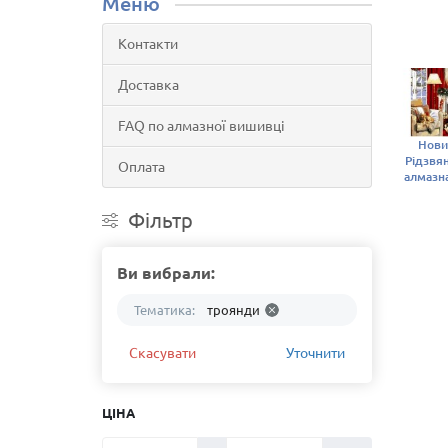
Меню
Контакти
Доставка
FAQ по алмазної вишивці
Нови
Рідзвя
Оплата
алмазн
Фiльтр
Ви вибрали:
Тематика:
троянди
Скасувати
Уточнити
ЦІНА