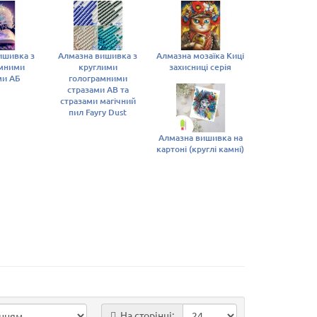
ишивка з
Алмазна вишивка з
Алмазна мозаїка Киці
амними
круглими
захисниці серія
ми АБ
голограмними
стразами AB та
стразами магічний
пил Fayry Dust
Алмазна вишивка на
картоні (круглі камні)
На сторінці: