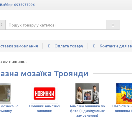
 Вайбер: 0935977996
ставка замовлення
Оплата товару
Контакти для зв
азна вишивка
азна мозаїка Троянди
 мозаїка на
Новинки алмазної
Алмазна вишивка по
Патріотичн
амнику
вишивки
фото (індивідуальне
вишивка і
замовлення)