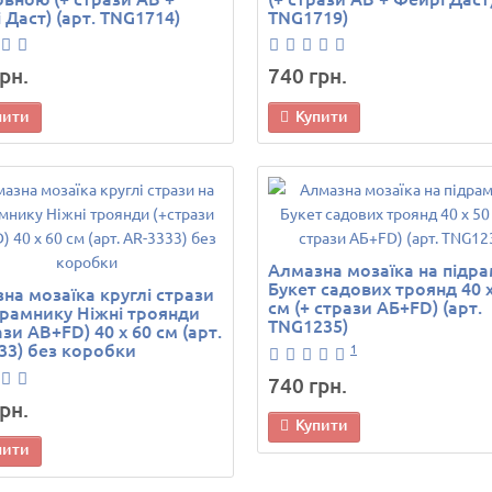
 Даст) (арт. TNG1714)
TNG1719)
рн.
740 грн.
пити
Купити
Алмазна мозаїка на підр
Букет садових троянд 40 х
на мозаїка круглі стрази
см (+ стрази АБ+FD) (арт.
драмнику Ніжні троянди
TNG1235)
ази AB+FD) 40 х 60 см (арт.
33) без коробки
1
740 грн.
рн.
Купити
пити