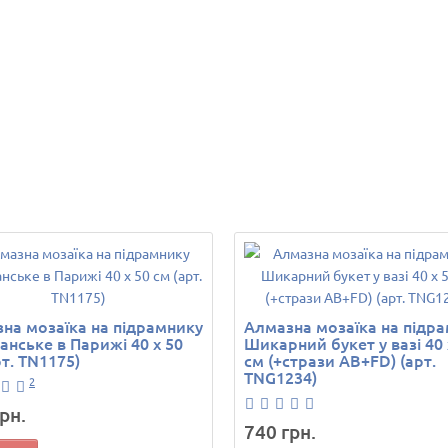
на мозаїка на підрамнику
Алмазна мозаїка на підр
нське в Парижі 40 х 50
Шикарний букет у вазі 40 
рт. TN1175)
см (+стрази AB+FD) (арт.
TNG1234)
2
рн.
740 грн.