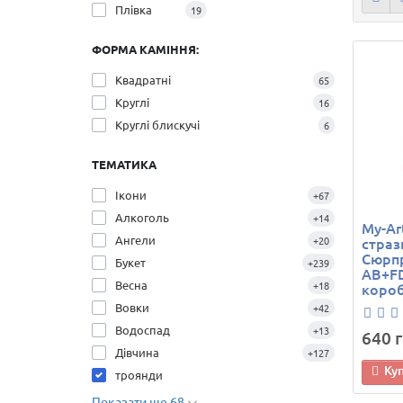
Плівка
19
ФОРМА КАМІННЯ:
Квадратні
65
Круглі
16
Круглі блискучі
6
ТЕМАТИКА
Ікони
+67
Алкоголь
+14
My-Ar
Ангели
+20
страз
Сюрпр
Букет
+239
AB+FD
Весна
+18
коро
Вовки
+42
Водоспад
+13
640 г
Дівчина
+127
Ку
троянди
Показати ще 68