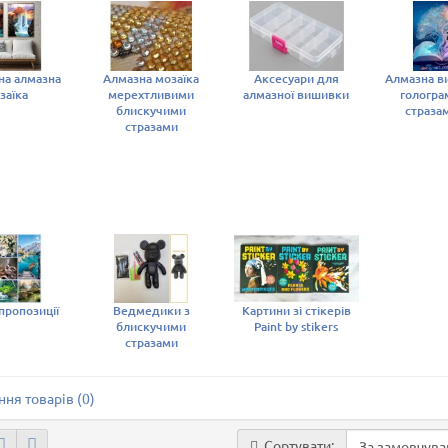
а алмазна
Алмазна мозаїка
Аксесуари для
Алмазна в
заїка
мерехтливими
алмазної вишивки
гологр
блискучими
страза
стразами
 пропозиції
Ведмедики з
Картини зі стікерів
блискучими
Paint by stikers
стразами
ня товарів (0)
Сортувати: