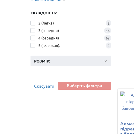
СКЛАДНІСТЬ:
2 (легка)
2
3 (середня)
16
4 (середня)
67
5 (высокая).
2
РОЗМІР:
Виберіть фільтри
Скасувати
Алмаз
підра
з бав