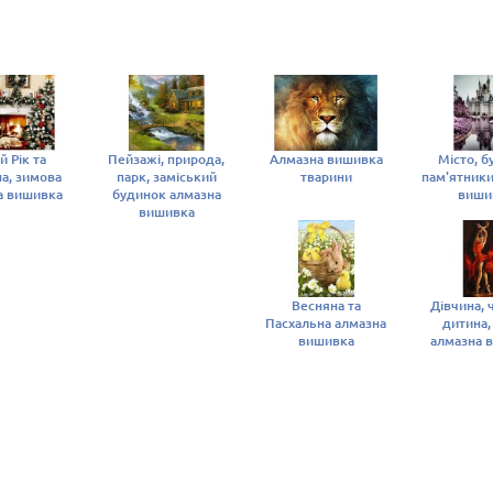
й Рік та
Пейзажі, природа,
Алмазна вишивка
Місто, б
на, зимова
парк, заміський
тварини
пам'ятники
а вишивка
будинок алмазна
виши
вишивка
Весняна та
Дівчина, 
Пасхальна алмазна
дитина
вишивка
алмазна 