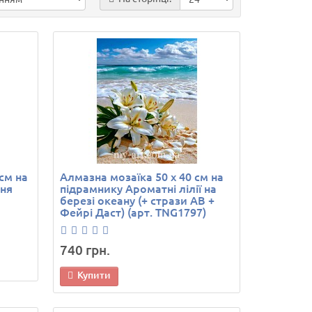
см на
Алмазна мозаїка 50 х 40 см на
ння
підрамнику Ароматні лілії на
березі океану (+ стрази AB +
Фейрі Даст) (арт. TNG1797)
740 грн.
Купити