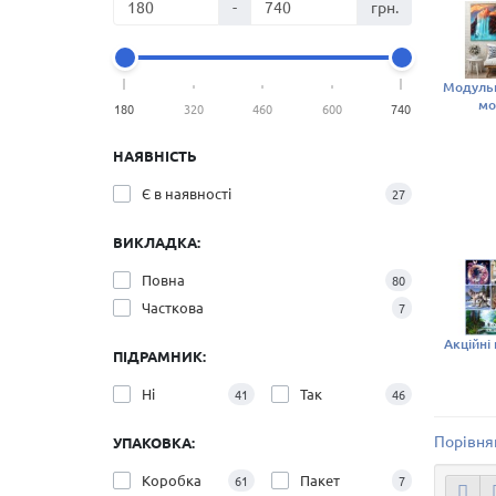
-
грн.
Модульн
мо
180
320
460
600
740
НАЯВНІСТЬ
Є в наявності
27
ВИКЛАДКА:
Повна
80
Часткова
7
Акційні
ПІДРАМНИК:
Ні
Так
41
46
Порівнян
УПАКОВКА:
Коробка
Пакет
61
7