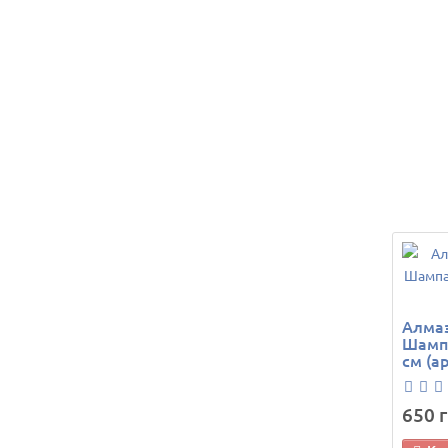
Алмаз
Шампа
см (а
650 г