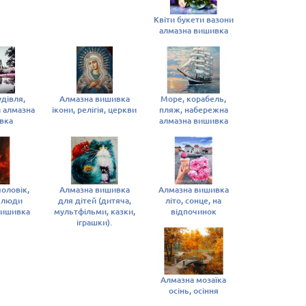
Квіти букети вазони
алмазна вишивка
удівля,
Алмазна вишивка
Море, корабель,
 алмазна
ікони, релігія, церкви
пляж, набережна
вка
алмазна вишивка
чоловік,
Алмазна вишивка
Алмазна вишивка
, люди
для дітей (дитяча,
літо, сонце, на
вишивка
мультфільми, казки,
відпочинок
іграшки).
Алмазна мозаїка
осінь, осіння