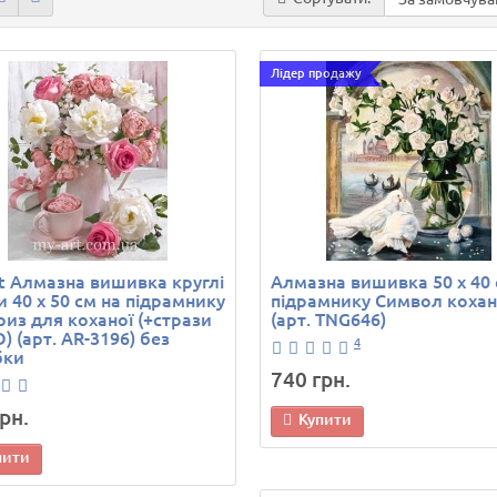
Лідер продажу
t Алмазна вишивка круглі
Алмазна вишивка 50 х 40 
и 40 х 50 см на підрамнику
підрамнику Символ коха
из для коханої (+стрази
(арт. TNG646)
) (арт. AR-3196) без
4
бки
740 грн.
рн.
Купити
пити