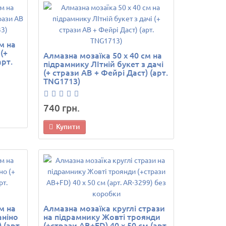
м на
(+
Алмазна мозаїка 50 х 40 см на
арт.
підрамнику ЛІтній букет з дачі
(+ стрази AB + Фейрі Даст) (арт.
TNG1713)
740 грн.
Купити
м на
Алмазна мозаїка круглі стрази
аніно
на підрамнику Жовті троянди
 (арт.
(+стрази AB+FD) 40 х 50 см (арт.