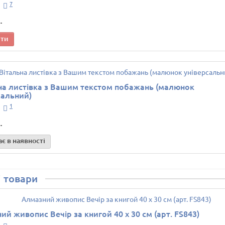
7
.
ити
на листівка з Вашим текстом побажань (малюнок
сальний)
1
.
є в наявності
 товари
ий живопис Вечір за книгой 40 х 30 см (арт. FS843)