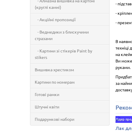
- Алмазна вишивка на картоні
- підста
(круглі камні)
- кріпле
- Акційні пропозиції
- презен
- Ведмедики з блискучими
стразами
В наявно
техніці 
- Картини зі стікерів Paint by
на клейк
stikers
Ви може
руками.
Вишивка хрестиком
Придбати
Картини по номерам
за найни
доставк
Готові рамки
Реко
Штучні квіти
Подарункові набори
Лідер пр
Лак дл