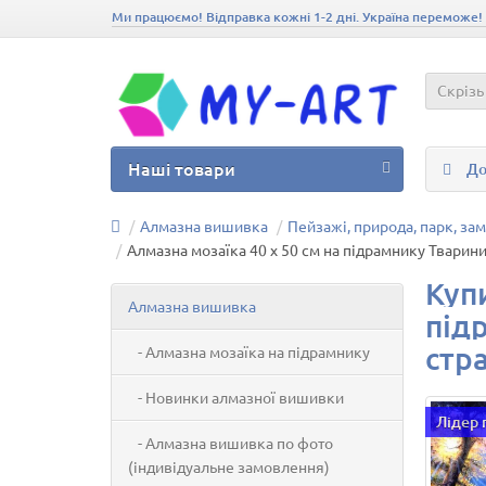
Ми працюємо! Відправка кожні 1-2 дні. Україна переможе!
Скрізь
Наші товари
До
Алмазна вишивка
Пейзажі, природа, парк, з
Алмазна мозаїка 40 х 50 см на підрамнику Тварини
Куп
Алмазна вишивка
під
стра
- Алмазна мозаїка на підрамнику
- Новинки алмазної вишивки
Лідер
- Алмазна вишивка по фото
(індивідуальне замовлення)