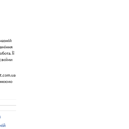
мазній
каміння
бота. Її
 своїми
t.com.ua
йснюємо
ній