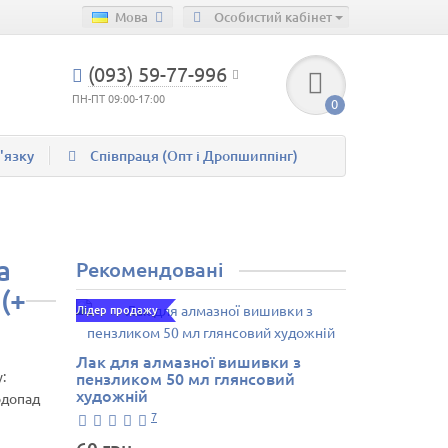
Мова
Особистий кабінет
(093) 59-77-996
ПН-ПТ 09:00-17:00
0
'язку
Співпраця (Опт і Дропшиппінг)
а
Рекомендовані
(+
Лідер продажу
Лак для алмазної вишивки з
:
пензликом 50 мл глянсовий
художній
одопад
7