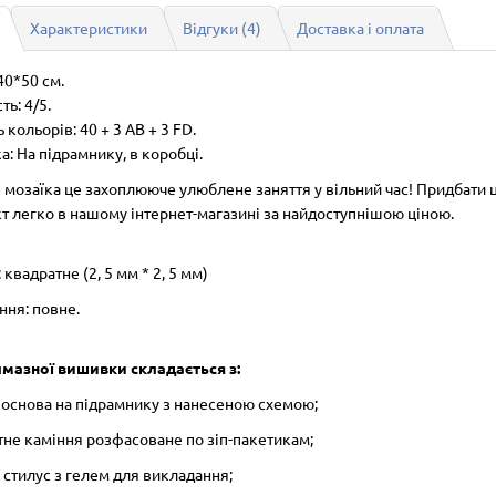
Характеристики
Відгуки (4)
Доставка і оплата
40*50 см.
ть: 4/5.
ь кольорів:
40 + 3 AB + 3 FD.
: На підрамнику, в коробці.
 мозаїка це захоплююче улюблене заняття у вільний час! Придбати 
т легко в нашому інтернет-магазині за найдоступнішою ціною.
 квадратне (2, 5 мм * 2, 5 мм)
ння: повне.
лмазної вишивки складається з:
а основа на підрамнику з нанесеною схемою;
тне каміння розфасоване по зіп-пакетикам;
 і стилус з гелем для викладання;