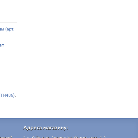
ат
. TN486)
,
Адреса магазину:
ивкою?
м. Київ, вул. Академіка Кримського, 4-А