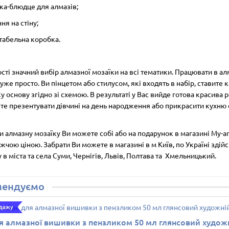
вка-блюдце для алмазів;
ння на стіну;
табельна коробка.
сті значний вибір алмазної мозаїки на всі тематики. Працювати в ал
дуже просто. Ви пінцетом або стилусом, які входять в набір, ставите 
у основу згідно зі схемою. В результаті у Вас вийде готова красива ро
те презентувати дівчині на день народження або прикрасити кухню
 алмазну мозаїку Ви можете собі або на подарунок в магазині My-ar
жчою ціною. Забрати Ви можете в магазині в м Київ, по Україні зді
у
в міста та села Суми, Чернігів, Львів, Полтава та Хмельницький.
мендуємо
одажу
я алмазної вишивки з пензликом 50 мл глянсовий худож