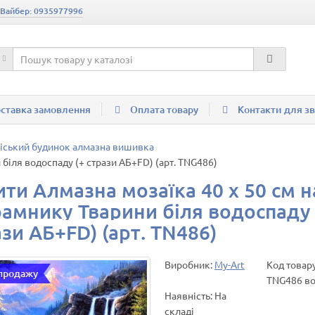
 Вайбер: 0935977996
ставка замовлення
Оплата товару
Контакти для зв
аміський будинок алмазна вишивка
 біля водоспаду (+ стрази АБ+FD) (арт. TNG486)
ити Алмазна мозаїка 40 х 50 см н
рамнику Тварини біля водоспаду 
зи АБ+FD) (арт. TN486)
Виробник:
My-Art
Код товару
 продажу
TNG486 в
Наявність: На
складі