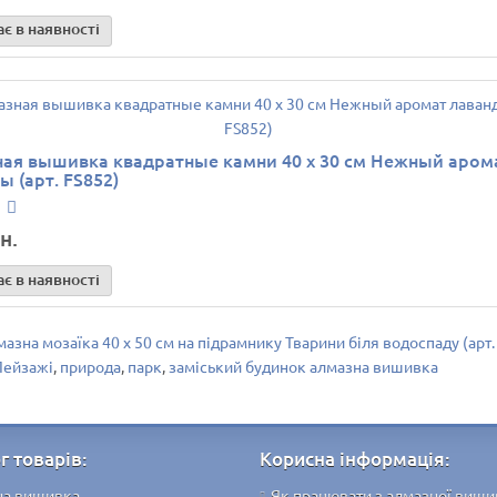
є в наявності
ая вышивка квадратные камни 40 х 30 см Нежный аром
ы (арт. FS852)
н.
є в наявності
азна мозаїка 40 х 50 см на підрамнику Тварини біля водоспаду (арт
Пейзажі
,
природа
,
парк
,
заміський будинок алмазна вишивка
г товарів:
Корисна інформація:
на вишивка
Як працювати з алмазної виш