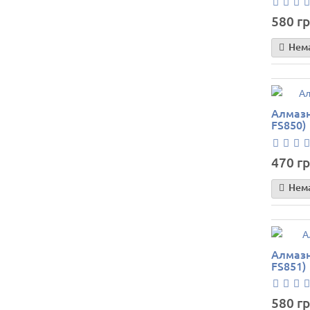
580 гр
Нема
Алмазн
FS850)
470 гр
Нема
Алмазн
FS851)
580 гр