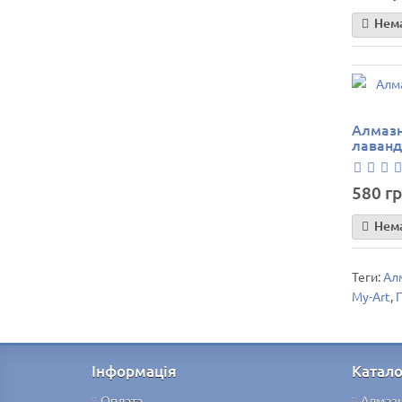
Нема
Алмазн
лаванд
580 гр
Нема
Теги:
Алм
My-Art
,
Інформація
Катало
Оплата
Алмаз