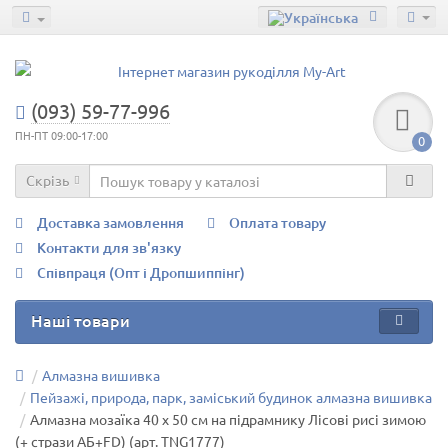
(093) 59-77-996
ПН-ПТ 09:00-17:00
0
Скрізь
Доставка замовлення
Оплата товару
Контакти для зв'язку
Співпраця (Опт і Дропшиппінг)
Наші товари
Алмазна вишивка
Пейзажі, природа, парк, заміський будинок алмазна вишивка
Алмазна мозаїка 40 х 50 см на підрамнику Лісові рисі зимою
(+ стрази АБ+FD) (арт. TNG1777)