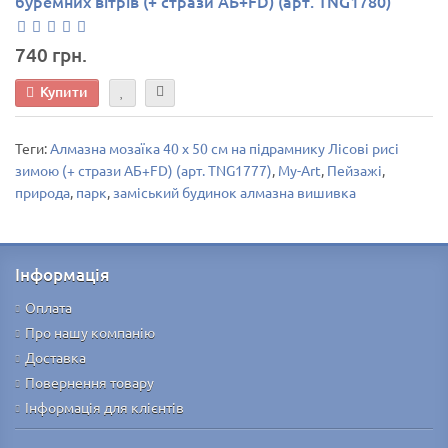
буремних вітрів (+ стрази АБ+FD) (арт. TNG1780)
740 грн.
Купити
Теги:
Алмазна мозаїка 40 х 50 см на підрамнику Лісові рисі
зимою (+ стрази АБ+FD) (арт. TNG1777)
,
My-Art
,
Пейзажі
,
природа
,
парк
,
заміський будинок алмазна вишивка
Інформація
Оплата
Про нашу компанію
Доставка
Повернення товару
Інформація для клієнтів