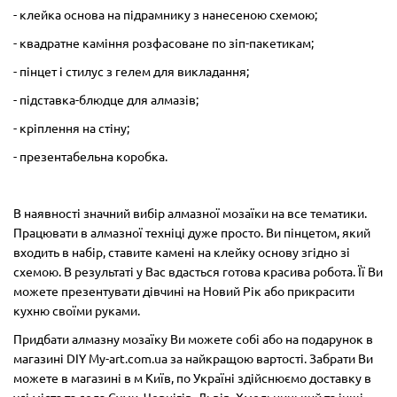
- клейка основа на підрамнику з нанесеною схемою;
- квадратне каміння розфасоване по зіп-пакетикам;
- пінцет і стилус з гелем для викладання;
- підставка-блюдце для алмазів;
- кріплення на стіну;
- презентабельна коробка.
В наявності значний вибір алмазної мозаїки на все тематики.
Працювати в алмазної техніці дуже просто. Ви пінцетом, який
входить в набір, ставите камені на клейку основу згідно зі
схемою. В результаті у Вас вдасться готова красива робота. Її Ви
можете презентувати дівчині на Новий Рік або прикрасити
кухню своїми руками.
Придбати алмазну мозаїку Ви можете собі або на подарунок в
магазині DIY My-art.com.ua за найкращою вартості. Забрати Ви
можете в магазині в м Київ, по Україні здійснюємо доставку в