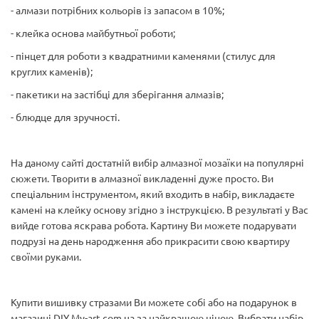
- алмази потрібних кольорів із запасом в 10%;
- клейка основа майбутньої роботи;
- пінцет для роботи з квадратними каменями (стилус для
круглих каменів);
- пакетики на застібці для зберігання алмазів;
- блюдце для зручності.
На даному сайті достатній вибір алмазної мозаїки на популярні
сюжети. Творити в алмазної викладенні дуже просто. Ви
спеціальним інструментом, який входить в набір, викладаєте
камені на клейку основу згідно з інструкцією. В результаті у Вас
вийде готова яскрава робота. Картину Ви можете подарувати
подрузі на день народження або прикрасити свою квартиру
своїми руками.
Купити вишивку стразами Ви можете собі або на подарунок в
магазині DIY My-art.com.ua за найкращою ціною. Вибрати набір