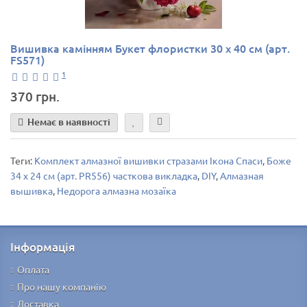
Вишивка камінням Букет флористки 30 х 40 см (арт.
FS571)
1
370 грн.
Немає в наявності
Теги:
Комплект алмазної вишивки стразами Ікона Спаси
,
Боже
34 х 24 см (арт. PR556) часткова викладка
,
DIY
,
Алмазная
вышивка
,
Недорога алмазна мозаїка
Інформація
Оплата
Про нашу компанію
Доставка