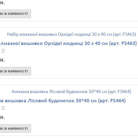
н.
є в наявності
алмазної вишивки Орхідеї модниці 30 х 40 см (арт. FS463)
н.
є в наявності
а вишивка Лісовий будиночок 50*40 см (арт. FS464)
н.
є в наявності