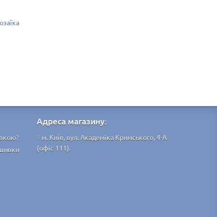
озаїка
Адреса магазину:
ивкою?
м. Київ, вул. Академіка Кримського, 4-А
(офіс 111).
ишивки