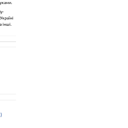
уками.
y-
 Україні
а інші.
)