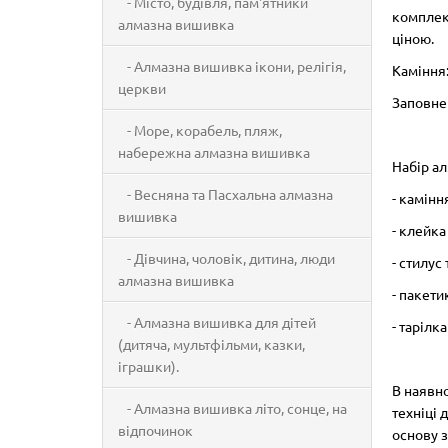
- Місто, будівля, пам'ятники
комплек
алмазна вишивка
ціною.
- Алмазна вишивка ікони, релігія,
Каміння:
церкви
Заповне
- Море, корабель, пляж,
набережна алмазна вишивка
Набір ал
- Весняна та Пасхальна алмазна
- камінн
вишивка
- клейка
- Дівчина, чоловік, дитина, люди
- стилус 
алмазна вишивка
- пакети
- Алмазна вишивка для дітей
- тарілк
(дитяча, мультфільми, казки,
іграшки).
В наявно
- Алмазна вишивка літо, сонце, на
техніці 
відпочинок
основу з