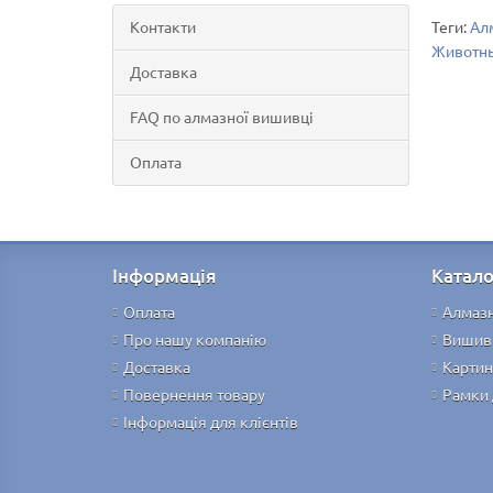
Контакти
Теги:
Алм
Животн
Доставка
FAQ по алмазної вишивці
Оплата
Інформація
Катало
Оплата
Алмаз
Про нашу компанію
Вишив
Доставка
Картин
Повернення товару
Рамки 
Інформація для клієнтів