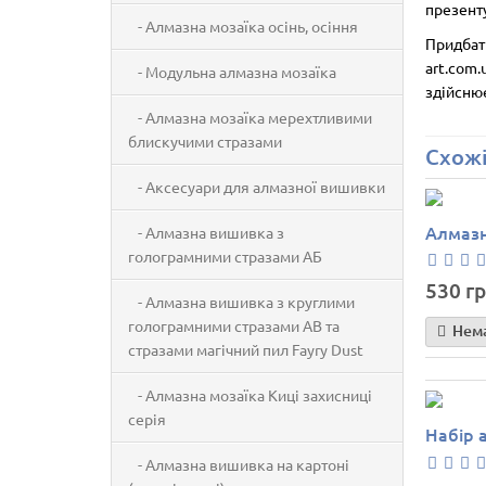
презенту
- Алмазна мозаїка осінь, осіння
Придбати
art.com.
- Модульна алмазна мозаїка
здійснює
- Алмазна мозаїка мерехтливими
блискучими стразами
Схожі
- Аксесуари для алмазної вишивки
Алмазн
- Алмазна вишивка з
голограмними стразами АБ
530 гр
- Алмазна вишивка з круглими
голограмними стразами AB та
Нема
стразами магічний пил Fayry Dust
- Алмазна мозаїка Киці захисниці
серія
Набір 
- Алмазна вишивка на картоні