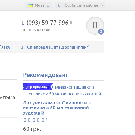
Мова
Особистий кабінет
(093) 59-77-996
ПН-ПТ 09:00-17:00
0
'язку
Співпраця (Опт і Дропшиппінг)
Рекомендовані
Лідер продажу
у:
FR460
Лак для алмазної вишивки з
пензликом 50 мл глянсовий
художній
7
60 грн.