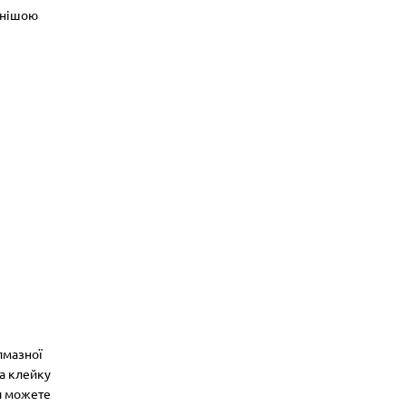
пнішою
лмазної
на клейку
Ви можете