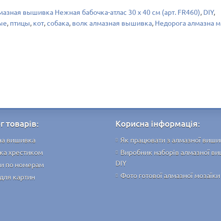
азная вышивка Нежная бабочка-атлас 30 х 40 см (арт. FR460)
,
DIY
,
ые
,
птицы
,
кот
,
собака
,
волк алмазная вышивка
,
Недорога алмазна м
г товарів:
Корисна інформація:
на вишивка
Як працювати з алмазної виш
ка хрестиком
Виробник наборів алмазної в
DIY
и по номерам
Фото готової алмазної мозаїки
для картин