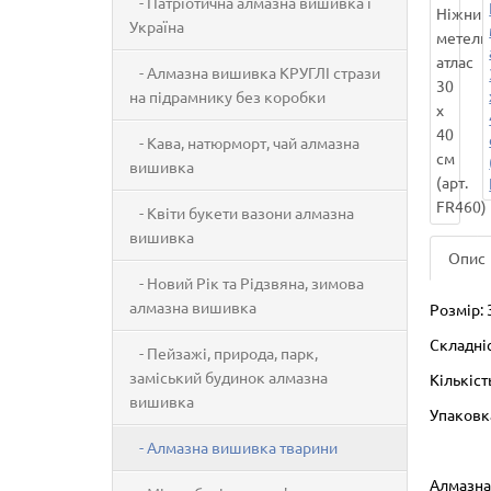
- Патріотична алмазна вишивка і
Україна
- Алмазна вишивка КРУГЛІ стрази
на підрамнику без коробки
- Кава, натюрморт, чай алмазна
вишивка
- Квіти букети вазони алмазна
вишивка
Опис
- Новий Рік та Рідзвяна, зимова
алмазна вишивка
Розмір: 
Складніс
- Пейзажі, природа, парк,
заміський будинок алмазна
Кількіст
вишивка
Упаковк
- Алмазна вишивка тварини
Алмазна