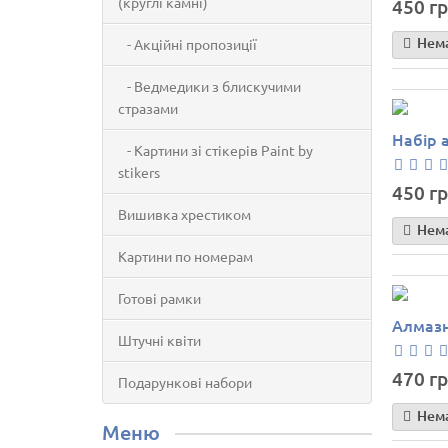
(круглі камні)
450 гр
Нема
- Акційні пропозиції
- Ведмедики з блискучими
стразами
Набір 
- Картини зі стікерів Paint by
stikers
450 гр
Вишивка хрестиком
Нема
Картини по номерам
Готові рамки
Алмазн
Штучні квіти
470 гр
Подарункові набори
Нема
Меню