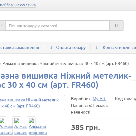
 Вайбер: 0935977996
ставка замовлення
Оплата товару
Контакти для зв
Алмазна вишивка Ніжний метелик-атлас 30 х 40 см (арт. FR460)
азна вишивка Ніжний метелик-
с 30 х 40 см (арт. FR460)
Виробник:
My-Art
Код товар
Наявність: Немає в
наявності
385 грн.