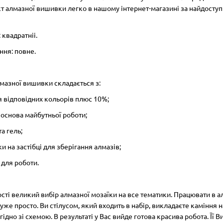
т алмазної вишивки легко в нашому інтернет-магазині за найдосту
 квадратніі.
ння: повне.
мазної вишивки складається з:
я відповідних кольорів плюс 10%;
 основа майбутньої роботи;
та гель;
ки на застібці для зберігання алмазів;
а для роботи.
сті великий вибір алмазної мозаїки на все тематики. Працювати в а
дуже просто. Ви стілусом, який входить в набір, викладаєте каміння 
гідно зі схемою. В результаті у Вас вийде готова красива робота. Її 