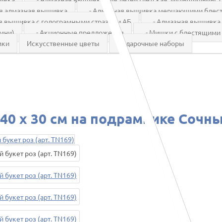
я алмазная вышивка
- Алмазная вышивка мерцающими блест
я вышивка с голограмными стразами АБ
- Алмазная вышивка с
мни)
- Акционные предложения
- Мишки с блестящими
мки
Искусственные цветы
Подарочные наборы
0 х 30 см на подрамнике Сочный