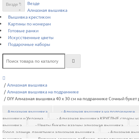
Везде
Везде
Алмазная вышивка
Вышивка крестиком
Картины по номерам
Готовые рамки
Искусственные цветы
Подарочные наборы
Алмазная вышивка
Алмазная вышивка на подрамнике
DIY Алмазная вышивка 40 х 30 см на подрамнике Сочный букет р
Алмазная вышивка
- Алмазная вышивка на подрамнике
вышивки и Украина
- Алмазная вышивка КРУГЛЫЕ стразы на
вышивка
- Цветы букеты вазоны алмазная вышивка
- 
Город, здание, памятники алмазная вышивка
- Алмазная выш
вышивка
- Девушка, мужчина, ребенок, люди алмазная вы