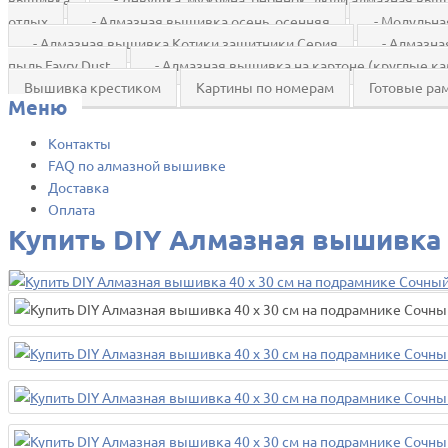
отдых
- Алмазная вышивка осень, осенняя
- Модульна
- Алмазная вышивка Котики защитники Серия
- Алмазна
пыль Fayry Dust
- Алмазная вышивка на картоне (круглые ка
Вышивка крестиком
Картины по номерам
Готовые ра
Меню
Контакты
FAQ по алмазной вышивке
Доставка
Оплата
Купить DIY Алмазная вышивка 4