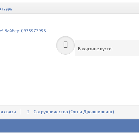
5977996
же! Вайбер: 0935977996
В корзине пусто!
я связи
Сотрудничество (Опт и Дропшиппинг)