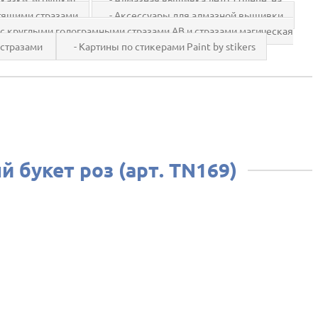
ящими стразами
- Аксессуары для алмазной вышивки
 круглыми голограмными стразами AB и стразами магическая
 стразами
- Картины по стикерами Paint by stikers
 букет роз (арт. TN169)