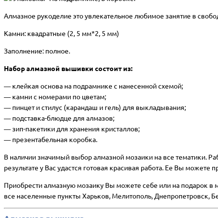
Алмазное рукоделие это увлекательное любимое занятие в свобод
Камни: квадратные (2, 5 мм*2, 5 мм)
Заполнение: полное.
Набор алмазной вышивки состоит из:
―
клейкая основа на подрамнике с нанесенной схемой;
― камни с номерами по цветам;
― пинцет и стилус (карандаш и гель) для выкладывания;
― подставка-блюдце для алмазов;
― зип-пакетики для хранения кристаллов;
― презентабельная коробка.
В наличии значимый выбор алмазной мозаики на все тематики. Рабо
результате у Вас удастся готовая красивая работа. Ее Вы можете 
Приобрести алмазную мозаику Вы можете себе или на подарок в ма
все населенные пункты Харьков, Мелитополь, Днепропетровск, Бе