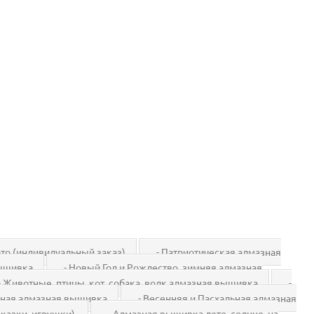
то (индивидуальный заказ)
- Патриотическая алмазная
вышивка
- Новый Год и Рождество, зимняя алмазная
 Животные, птицы, кот, собака, волк алмазная вышивка
-
жная алмазная вышивка
- Весенняя и Пасхальная алмазная
казки, игрушки).
- Алмазная вышивка лето, солнце, на