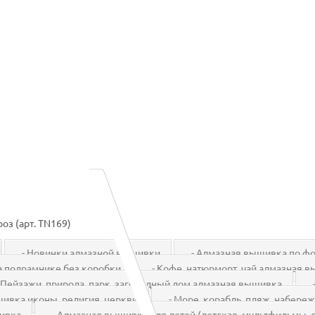
оз (арт. TN169)
- Новинки алмазной вышивки
- Алмазная вышивка по фо
 подрамнике без коробки
- Кофе, натюрморт, чай алмазная 
Пейзажи, природа, парк, загородный дом алмазная вышивка
-
ивка иконы, религия, церкви
- Море, корабль, пляж, набере
шивка
- Алмазная вышивка для детей (детская, мультфильмы, с