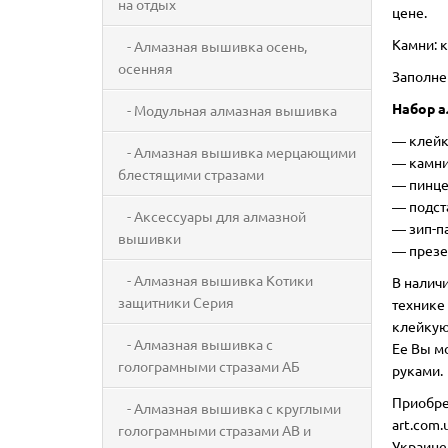
на отдых
цене.
Камни: к
- Алмазная вышивка осень,
осенняя
Заполне
Набор а
- Модульная алмазная вышивка
―
клейк
- Алмазная вышивка мерцающими
― камни
блестящими стразами
― пинце
― подст
- Аксессуары для алмазной
― зип-п
вышивки
― презе
- Алмазная вышивка Котики
В налич
защитники Серия
технике 
клейкую 
- Алмазная вышивка с
Ее Вы м
голограмными стразами АБ
руками.
Приобре
- Алмазная вышивка с круглыми
art.com.
голограмными стразами AB и
Украине