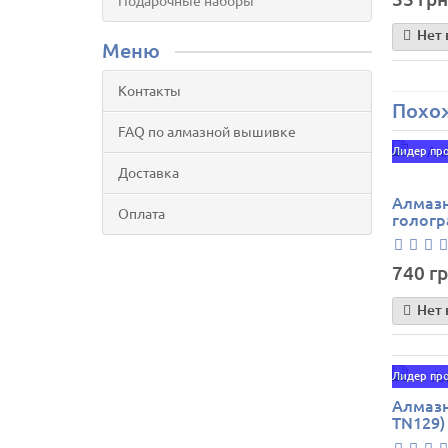
Подарочные наборы
Нет 
Меню
Контакты
Похо
FAQ по алмазной вышивке
Лидер пр
Доставка
Алмазн
Оплата
гологр
740 гр
Нет 
Лидер пр
Алмазн
TN129)