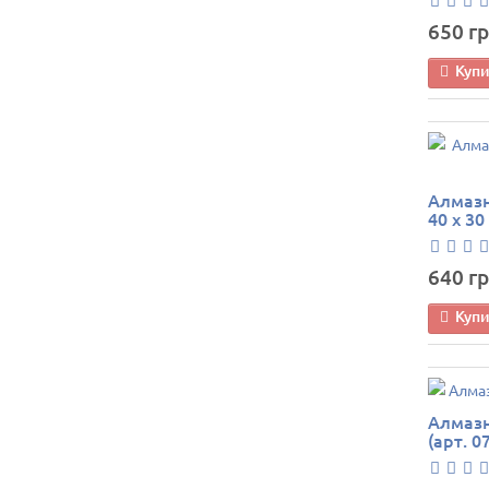
650 гр
Куп
Алмазн
40 х 30
640 гр
Куп
Алмазн
(арт. 0