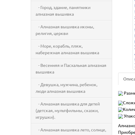
- Город, здание, памятники
алмазная вышивка
- Алмазная вышивка иконы,
религия, церкви
- Море, корабль, пляж,
набережная алмазная вышивка
- Весенняя и Пасхальная алмазная
вышивка
Опис
- Девушка, мужчина, ребенок,
люди алмазная вышивка
Разме
Сложн
- Алмазная вышивка для детей
Колич
(детская, мультфильмы, сказки,
Упако
игрушки).
Алмазно
- Алмазная вышивка лето, солнце,
Приобре