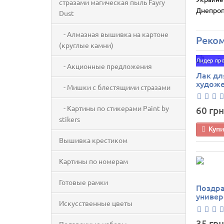
стразами магическая пыль Fayry
Днепроп
Dust
- Алмазная вышивка на картоне
Реко
(круглые камни)
Лидер пр
- Акционные предложения
Лак дл
худож
- Мишки с блестящими стразами
- Картины по стикерами Paint by
60 грн
stikers
Куп
Вышивка крестиком
Картины по номерам
Готовые рамки
Поздра
универ
Искусственные цветы
35 грн