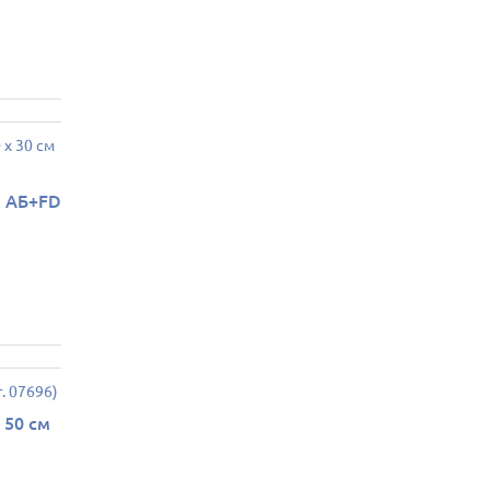
ы АБ+FD
 50 см