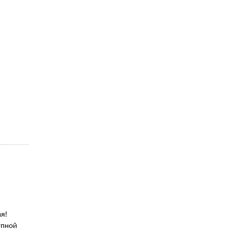
я!
упной