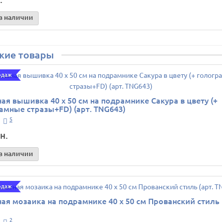
в наличии
жие товары
одаж
ая вышивка 40 х 50 см на подрамнике Сакура в цвету (+
амные стразы+FD) (арт. TNG643)
5
н.
в наличии
одаж
ая мозаика на подрамнике 40 х 50 см Прованский стиль 
2