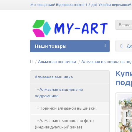
Ми працюємо! Відправка кожні 1-2 дні. Україна переможе!
Везде
Наши товары
До
Алмазная вышивка
Алмазная вышивка на по
Куп
Алмазная вышивка
под
- Алмазная вышивка на
подрамнике
- Новинки алмазной вышивки
- Алмазная вышивка по фото
(индивидуальный заказ)