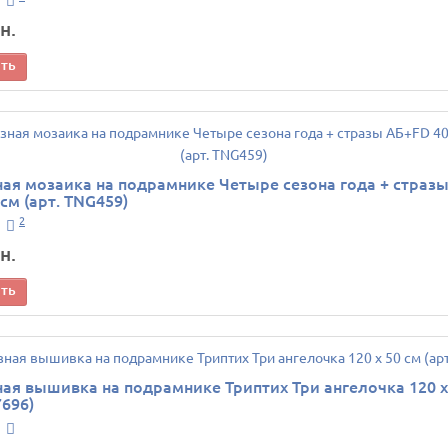
н.
ить
ая мозаика на подрамнике Четыре сезона года + страз
 см (арт. TNG459)
2
н.
ить
ая вышивка на подрамнике Триптих Три ангелочка 120 х
7696)