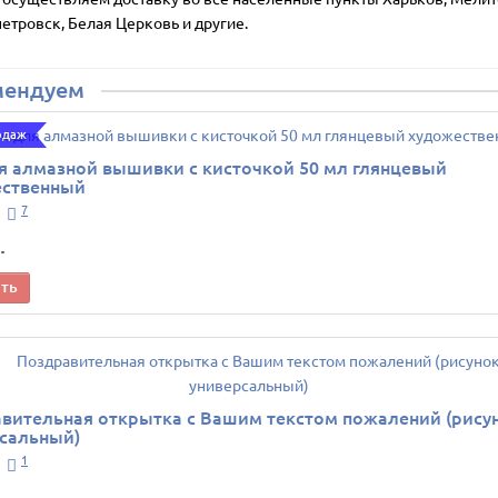
етровск, Белая Церковь и другие.
мендуем
одаж
я алмазной вышивки с кисточкой 50 мл глянцевый
ественный
7
.
ить
вительная открытка с Вашим текстом пожалений (рису
сальный)
1
.