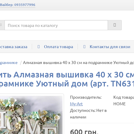
 Вайбер: 0935977996
ставка заказа
Оплата товара
Контакты для связи
драмнике
Алмазная вышивка 40 х 30 см на подрамнике Уютный до
ить Алмазная вышивка 40 х 30 с
рамнике Уютный дом (арт. TN63
Производитель:
Код товар
My-Art
HOME
Доступность: Нет в
наличии
600 грн.