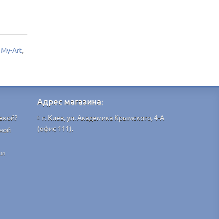
,
My-Art
,
Адрес магазина:
вкой?
г. Киев, ул. Академика Крымского, 4-А
(офис 111).
ной
ки