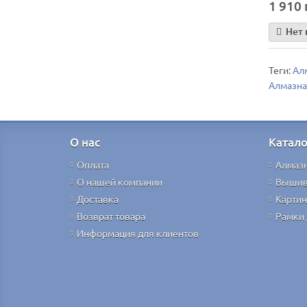
1 910 
Нет 
Теги:
Ал
Алмазна
О нас
Катало
Оплата
Алмаз
О нашей компании
Вышив
Доставка
Картин
Возврат товара
Рамки 
Информация для клиентов