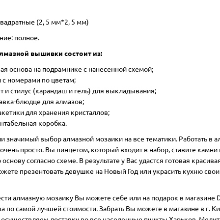
вадратные (2, 5 мм*2, 5 мм)
ние: полное.
лмазной вышивки состоит из:
ая основа на подрамнике с нанесенной схемой;
 с номерами по цветам;
т и стилус (карандаш и гель) для выкладывания;
авка-блюдце для алмазов;
акетики для хранения кристаллов;
нтабельная коробка.
ии значимый выбор алмазной мозаики на все тематики. Работать в 
очень просто. Вы пинцетом, который входит в набор, ставите камни 
основу согласно схеме. В результате у Вас удастся готовая красивая
ожете презентовать девушке на Новый Год или украсить кухню сво
сти алмазную мозаику Вы можете себе или на подарок в магазине D
ua по самой лучшей стоимости. Забрать Вы можете в магазине в г. Ки
 осуществляем доставку во все населенные пункты Харьков, Мелит