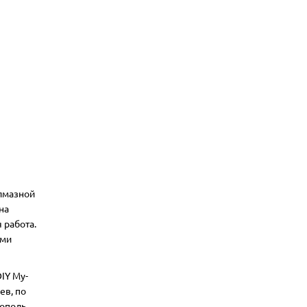
алмазной
на
 работа.
ими
IY My-
ев, по
ополь,