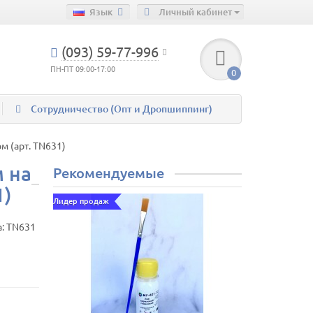
Язык
Личный кабинет
(093) 59-77-996
ПН-ПТ 09:00-17:00
0
Сотрудничество (Опт и Дропшиппинг)
м (арт. TN631)
м на
Рекомендуемые
1)
Лидер продаж
а:
TN631