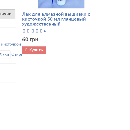
Лак для алмазной вышивки с
аличии
кисточкой 50 мл глянцевый
художественный
7
60 грн.
 кисточкой + 60 грн
Купить
Открытка с вашим текстом + 15 грн