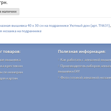
грн.
в наличии
мазная вышивка 40 х 30 см на подрамнике Уютный дом (арт. TN631)
я мозаика на подрамнике
г товаров:
Полезная информация:
ная вышивка
Как работать с алмазной выши
ка крестиком
Производитель наборов алмаз
вышивки DIY
ы по номерам
Фото готовой алмазной мозаи
для картин