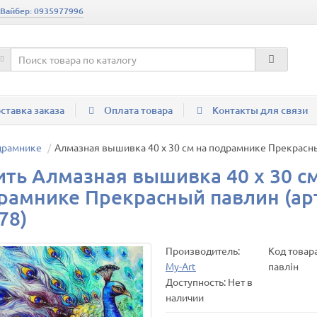
 Вайбер: 0935977996
ставка заказа
Оплата товара
Контакты для связи
драмнике
Алмазная вышивка 40 х 30 см на подрамнике Прекрасны
ить Алмазная вышивка 40 х 30 с
рамнике Прекрасный павлин (ар
78)
Производитель:
Код товар
My-Art
павлін
Доступность: Нет в
наличии