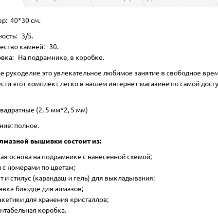
р: 40*30 см.
ость: 3/5.
ество камней: 30.
вка: На подрамнике, в коробке.
е рукоделие это увлекательное любимое занятие в свободное врем
сти этот комплект легко в нашем интернет-магазине по самой дост
вадратные (2, 5 мм*2, 5 мм)
ние: полное.
лмазной вышивки состоит из:
ая основа на подрамнике с нанесенной схемой;
 с номерами по цветам;
т и стилус (карандаш и гель) для выкладывания;
авка-блюдце для алмазов;
акетики для хранения кристаллов;
нтабельная коробка.