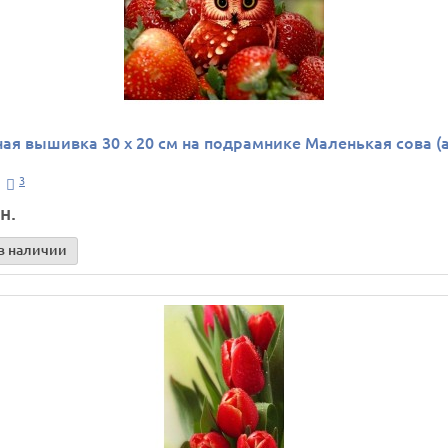
ая вышивка 30 х 20 см на подрамнике Маленькая сова (а
3
н.
в наличии