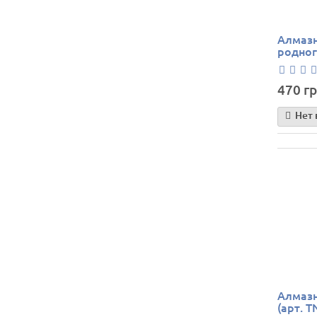
Алмазн
родног
470 гр
Нет 
Алмазн
(арт. T