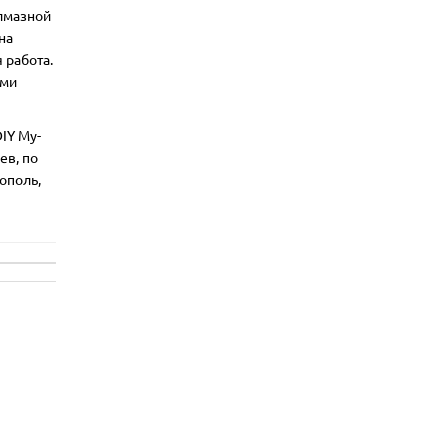
алмазной
на
 работа.
ими
IY My-
ев, по
ополь,