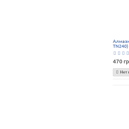
Алмазн
TN240)
470 гр
Нет 