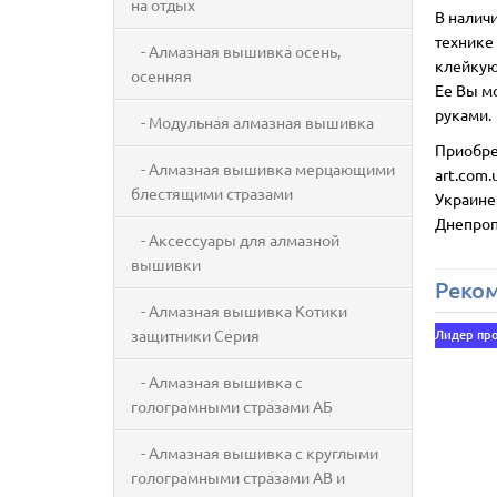
на отдых
В налич
технике 
- Алмазная вышивка осень,
клейкую 
осенняя
Ее Вы м
руками.
- Модульная алмазная вышивка
Приобре
- Алмазная вышивка мерцающими
art.com.
блестящими стразами
Украине
Днепроп
- Аксессуары для алмазной
вышивки
Реко
- Алмазная вышивка Котики
защитники Серия
Лидер пр
- Алмазная вышивка с
голограмными стразами АБ
- Алмазная вышивка с круглыми
голограмными стразами AB и