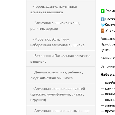
- Город, здание, памятники
Разме
алмазная вышивка
Сложн
- Алмазная вышивка иконы,
Колич
религия, церкви
Упако
Алмазно
- Море, корабль, пляж,
Приобре
набережная алмазная вышивка
цене.
- Весенняя и Пасхальная алмазная
Камни: к
вышивка
Заполне
- Девушка, мужчина, ребенок,
Набор а
люди алмазная вышивка
―
клейк
― камни
- Алмазная вышивка для детей
― пинце
(детская, мультфильмы, сказки,
― подст
игрушки).
― зип-п
- Алмазная вышивка лето, солнце,
― презе