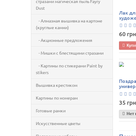
стразами магическая пыль Fayry
Dust
Лак дл
худож
- Алмазная вышивка на картоне
(круглые камни)
60 грн
- Акционные предложения
Куп
- Мишки с блестящими стразами
- Картины по стикерами Paint by
stikers
Поздра
Вышивка крестиком
универ
Картины по номерам
35 грн
Готовые рамки
Нет 
Искусственные цветы