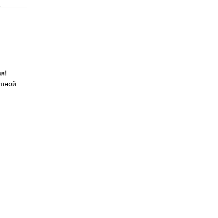
я!
упной