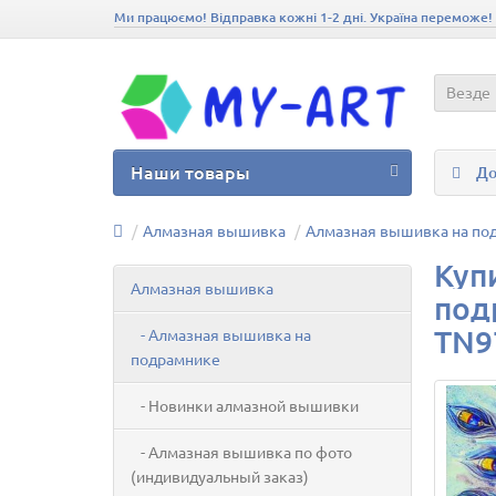
Ми працюємо! Відправка кожні 1-2 дні. Україна переможе!
Везде
Наши товары
До
Алмазная вышивка
Алмазная вышивка на по
Куп
Алмазная вышивка
под
TN9
- Алмазная вышивка на
подрамнике
- Новинки алмазной вышивки
- Алмазная вышивка по фото
(индивидуальный заказ)