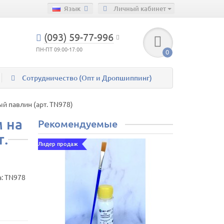
Язык
Личный кабинет
(093) 59-77-996
ПН-ПТ 09:00-17:00
0
Сотрудничество (Опт и Дропшиппинг)
й павлин (арт. TN978)
м на
Рекомендуемые
т.
Лидер продаж
а:
TN978