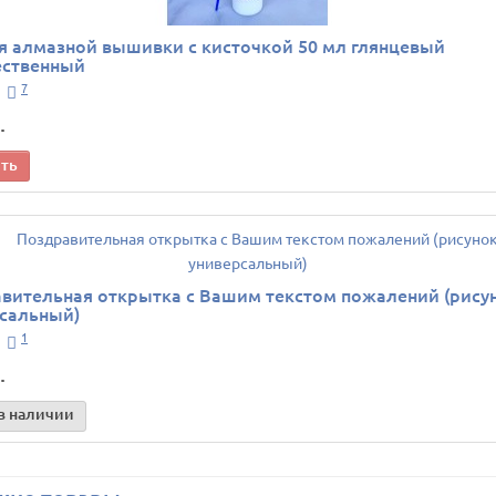
я алмазной вышивки с кисточкой 50 мл глянцевый
ественный
7
.
ить
вительная открытка с Вашим текстом пожалений (рису
сальный)
1
.
в наличии