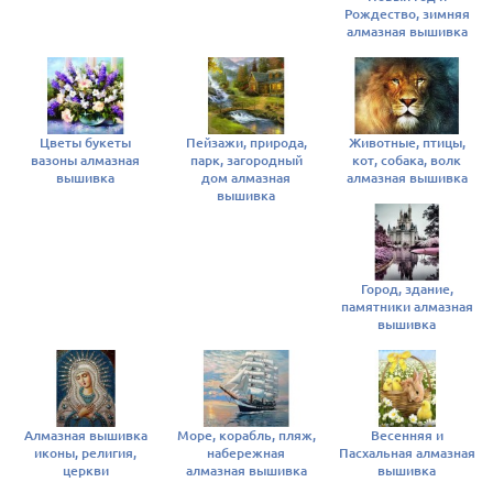
Рождество, зимняя
алмазная вышивка
Цветы букеты
Пейзажи, природа,
Животные, птицы,
вазоны алмазная
парк, загородный
кот, собака, волк
вышивка
дом алмазная
алмазная вышивка
вышивка
Город, здание,
памятники алмазная
вышивка
Алмазная вышивка
Море, корабль, пляж,
Весенняя и
иконы, религия,
набережная
Пасхальная алмазная
церкви
алмазная вышивка
вышивка