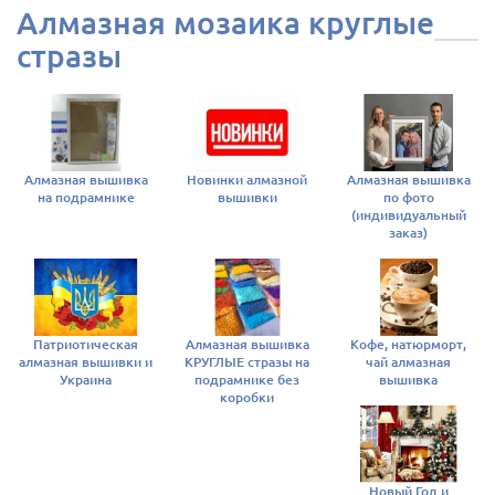
Алмазная мозаика круглые
стразы
Алмазная вышивка
Новинки алмазной
Алмазная вышивка
на подрамнике
вышивки
по фото
(индивидуальный
заказ)
Патриотическая
Алмазная вышивка
Кофе, натюрморт,
алмазная вышивки и
КРУГЛЫЕ стразы на
чай алмазная
Украина
подрамнике без
вышивка
коробки
Новый Год и