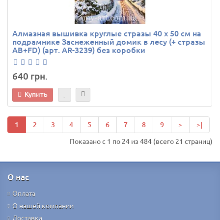
Алмазная вышивка круглые стразы 40 х 50 см на
подрамнике Заснеженный домик в лесу (+ стразы
AB+FD) (арт. AR-3239) без коробки
640 грн.
Купить
1
2
3
4
5
6
7
8
9
>
>|
Показано с 1 по 24 из 484 (всего 21 страниц)
О нас
Оплата
О нашей компании
Доставка