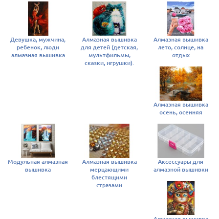
Девушка, мужчина,
Алмазная вышивка
Алмазная вышивка
ребенок, люди
для детей (детская,
лето, солнце, на
алмазная вышивка
мультфильмы,
отдых
сказки, игрушки).
Алмазная вышивка
осень, осенняя
Модульная алмазная
Алмазная вышивка
Аксессуары для
вышивка
мерцающими
алмазной вышивки
блестящими
стразами
Алмазная вышивка