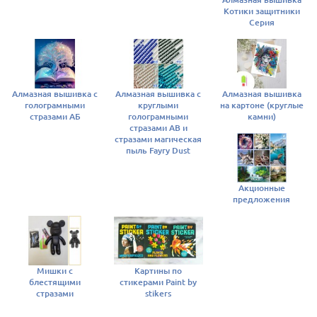
Котики защитники
Серия
Алмазная вышивка с
Алмазная вышивка с
Алмазная вышивка
голограмными
круглыми
на картоне (круглые
стразами АБ
голограмными
камни)
стразами AB и
стразами магическая
пыль Fayry Dust
Акционные
предложения
Мишки с
Картины по
блестящими
стикерами Paint by
стразами
stikers