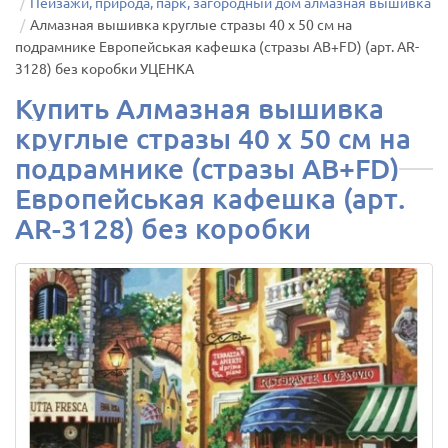
Пейзажи, природа, парк, загородный дом алмазная вышивка
Алмазная вышивка круглые стразы 40 х 50 см на
подрамнике Европейськая кафешка (стразы AB+FD) (арт. AR-
3128) без коробки УЦЕНКА
Купить Алмазная вышивка
круглые стразы 40 х 50 см на
подрамнике (стразы AB+FD)
Европейськая кафешка (арт.
AR-3128) без коробки