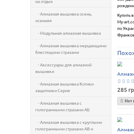
на отдых
рождени
- Алмазная вышивка осень,
Купить 
осенняя
My-art.c
по Украи
- Модульная алмазная вышивка
Франков
- Алмазная вышивка мерцающими
Похо
блестящими стразами
- Аксессуары для алмазной
вышивки
Алмазн
- Алмазная вышивка Котики
285 гр
защитники Серия
Нет 
- Алмазная вышивка с
голограмными стразами АБ
- Алмазная вышивка с круглыми
голограмными стразами AB и
Алмазн