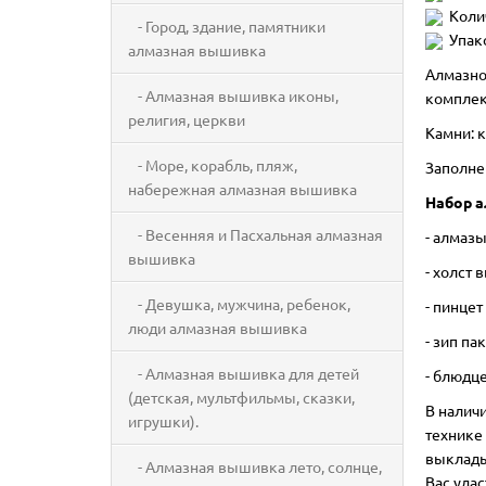
Коли
- Город, здание, памятники
Упак
алмазная вышивка
Алмазно
- Алмазная вышивка иконы,
комплек
религия, церкви
Камни: к
- Море, корабль, пляж,
Заполне
набережная алмазная вышивка
Набор а
- Весенняя и Пасхальная алмазная
- алмаз
вышивка
- холст
- Девушка, мужчина, ребенок,
- пинцет
люди алмазная вышивка
- зип па
- Алмазная вышивка для детей
- блюдце
(детская, мультфильмы, сказки,
В налич
игрушки).
технике
выклады
- Алмазная вышивка лето, солнце,
Вас удас