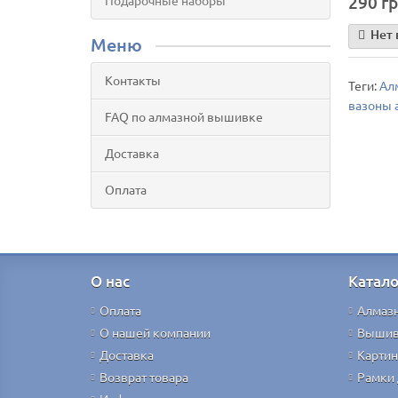
290 гр
Подарочные наборы
Нет 
Меню
Контакты
Теги:
Ал
вазоны 
FAQ по алмазной вышивке
Доставка
Оплата
О нас
Катало
Оплата
Алмаз
О нашей компании
Вышив
Доставка
Картин
Возврат товара
Рамки 