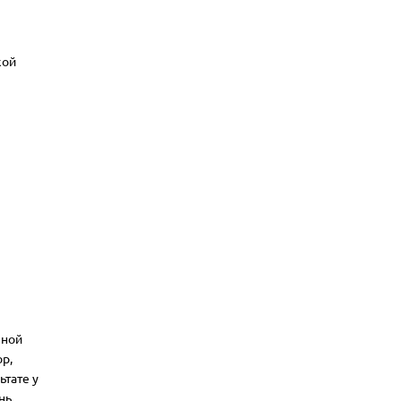
кой
зной
р,
ьтате у
нь