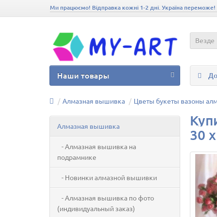
Ми працюємо! Відправка кожні 1-2 дні. Україна переможе!
Везде
Наши товары
До
Алмазная вышивка
Цветы букеты вазоны ал
Куп
Алмазная вышивка
30 х
- Алмазная вышивка на
подрамнике
- Новинки алмазной вышивки
- Алмазная вышивка по фото
(индивидуальный заказ)