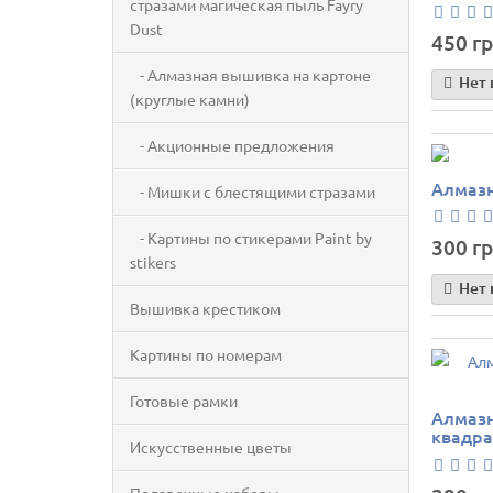
стразами магическая пыль Fayry
Dust
450 гр
- Алмазная вышивка на картоне
Нет 
(круглые камни)
- Акционные предложения
Алмазн
- Мишки с блестящими стразами
- Картины по стикерами Paint by
300 гр
stikers
Нет 
Вышивка крестиком
Картины по номерам
Готовые рамки
Алмазн
квадр
Искусственные цветы