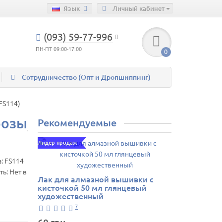
Язык
Личный кабинет
(093) 59-77-996
ПН-ПТ 09:00-17:00
0
Сотрудничество (Опт и Дропшиппинг)
FS114)
розы
Рекомендуемые
Лидер продаж
а:
FS114
ь: Нет в
Лак для алмазной вышивки с
кисточкой 50 мл глянцевый
художественный
7