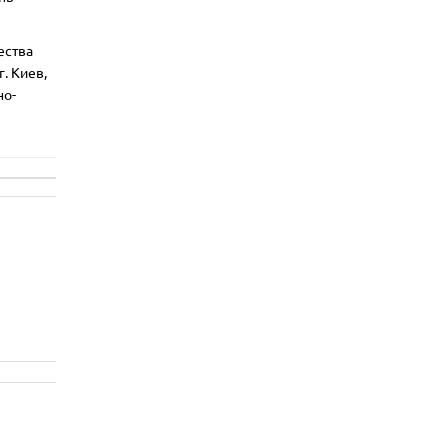
ества
. Киев,
но-