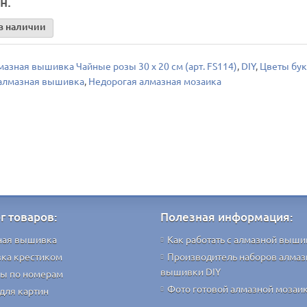
н.
в наличии
мазная вышивка Чайные розы 30 х 20 см (арт. FS114)
,
DIY
,
Цветы бу
алмазная вышивка
,
Недорогая алмазная мозаика
г товаров:
Полезная информация:
ная вышивка
Как работать с алмазной выши
ка крестиком
Производитель наборов алмаз
вышивки DIY
ы по номерам
Фото готовой алмазной мозаи
для картин