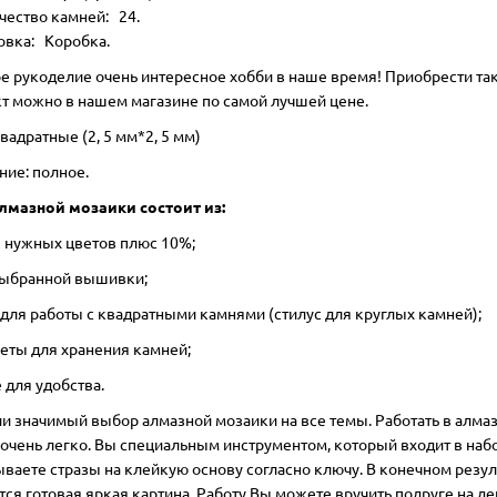
чество камней: 24.
овка: Коробка.
е рукоделие очень интересное хобби в наше время! Приобрести та
т можно в нашем магазине по самой лучшей цене.
вадратные (2, 5 мм*2, 5 мм)
ние: полное.
лмазной мозаики состоит из:
ы нужных цветов плюс 10%;
 выбранной вышивки;
 для работы с квадратными камнями (стилус для круглых камней);
кеты для хранения камней;
 для удобства.
ии значимый выбор алмазной мозаики на все темы. Работать в алма
 очень легко. Вы специальным инструментом, который входит в набо
ваете стразы на клейкую основу согласно ключу. В конечном резул
тся готовая яркая картина. Работу Вы можете вручить подруге на де