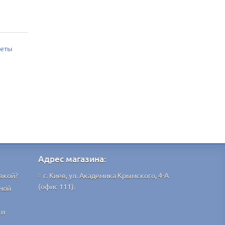
кеты
Адрес магазина:
вкой?
г. Киев, ул. Академика Крымского, 4-А
(офис 111).
ной
ки