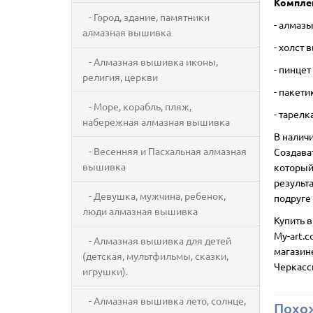
Комплек
- Город, здание, памятники
- алмаз
алмазная вышивка
- холст
- Алмазная вышивка иконы,
- пинцет
религия, церкви
- пакети
- Море, корабль, пляж,
- тарелк
набережная алмазная вышивка
В налич
- Весенняя и Пасхальная алмазная
Создава
вышивка
который 
результ
- Девушка, мужчина, ребенок,
подруге 
люди алмазная вышивка
Купить 
My-art.
- Алмазная вышивка для детей
магазине
(детская, мультфильмы, сказки,
Черкасс
игрушки).
- Алмазная вышивка лето, солнце,
Похо