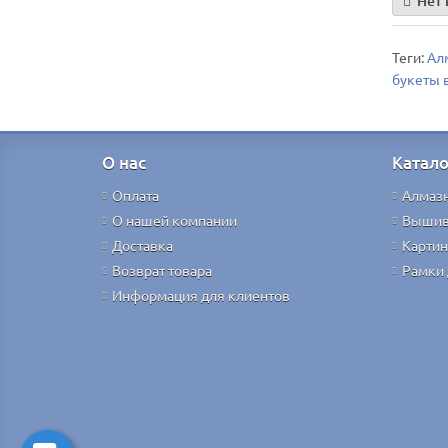
Нет 
Теги:
Ал
букеты 
О нас
Катало
Оплата
Алмаз
О нашей компании
Вышив
Доставка
Картин
Возврат товара
Рамки 
Информация для клиентов