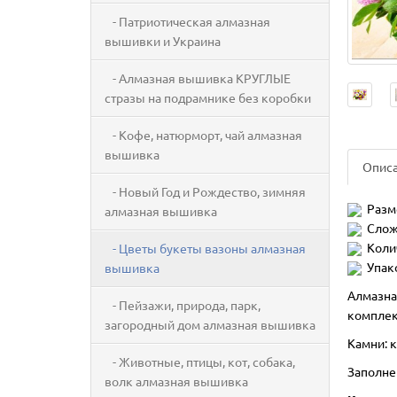
- Патриотическая алмазная
вышивки и Украина
- Алмазная вышивка КРУГЛЫЕ
стразы на подрамнике без коробки
- Кофе, натюрморт, чай алмазная
вышивка
Опис
- Новый Год и Рождество, зимняя
Разм
алмазная вышивка
Слож
Коли
- Цветы букеты вазоны алмазная
Упак
вышивка
Алмазна
- Пейзажи, природа, парк,
комплек
загородный дом алмазная вышивка
Камни: к
- Животные, птицы, кот, собака,
Заполне
волк алмазная вышивка