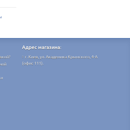
ы
Адрес магазина:
вкой?
г. Киев, ул. Академика Крымского, 4-А
(офис 111).
ной
ки