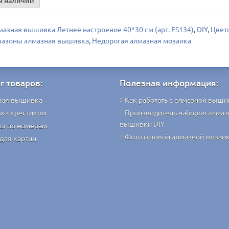
в наличии
мазная вышивка Летнее настроение 40*30 см (арт. FS134)
,
DIY
,
Цвет
вазоны алмазная вышивка
,
Недорогая алмазная мозаика
г товаров:
Полезная информация:
ная вышивка
Как работать с алмазной выши
ка крестиком
Производитель наборов алмаз
вышивки DIY
ы по номерам
Фото готовой алмазной мозаи
для картин