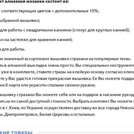
т алмазной мозаики состоит из:
ы соответствующих цветов + дополнительные 10%;
 выбранной вышивки;
 для работы с квадратными камнями (стилус для круглых камней);
ки на застежке для хранения камней;
а для работы.
ии значимый ассортимент вышивки стразами на популярные темы.
ть в алмазной выкладке очень просто. Вы специальным инструмент
уже в комплекте, ставите стразы на клейкую основу согласно ключу
ате у Вас удастся готовая прекрасная вышивка. Ее Вы можете подар
на 8 марта или украсить спальню своими руками.
вышивку стразами Вы можете себе или на подарок в магазине руко
com.ua по самой доступной стоимости. Выбрать комплект Вы можете 
 в г. Киев, по Украине осуществляем доставку во все города Никол
ы, Днепропетровск, Белая Церковь и остальные.
жие товары