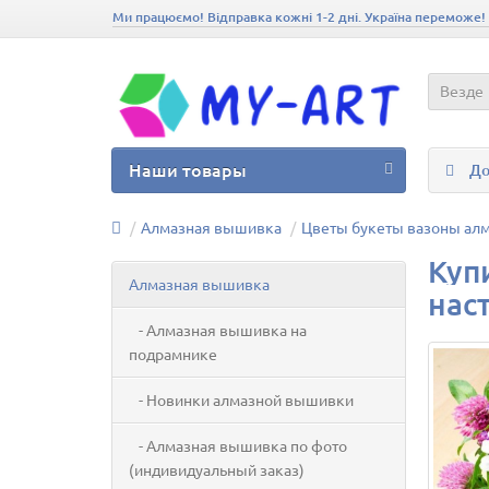
Ми працюємо! Відправка кожні 1-2 дні. Україна переможе!
Везде
Наши товары
До
Алмазная вышивка
Цветы букеты вазоны ал
Куп
Алмазная вышивка
наст
- Алмазная вышивка на
подрамнике
- Новинки алмазной вышивки
- Алмазная вышивка по фото
(индивидуальный заказ)