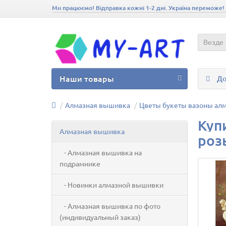
Ми працюємо! Відправка кожні 1-2 дні. Україна переможе!
Везде
Наши товары
До
Алмазная вышивка
Цветы букеты вазоны ал
Куп
Алмазная вышивка
розы
- Алмазная вышивка на
подрамнике
- Новинки алмазной вышивки
- Алмазная вышивка по фото
(индивидуальный заказ)