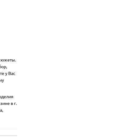
 сюжеты.
бор,
те у Вас
му
коделия
ине в г.
а,