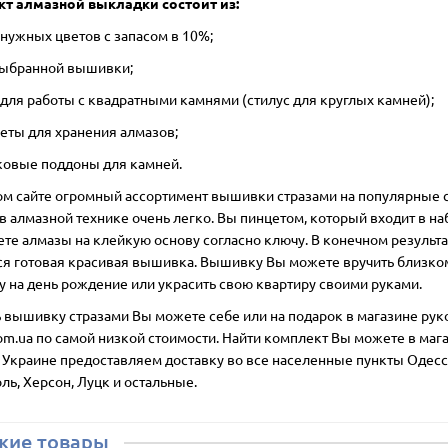
т алмазной выкладки состоит из:
 нужных цветов с запасом в 10%;
 выбранной вышивки;
 для работы с квадратными камнями (стилус для круглых камней);
кеты для хранения алмазов;
иковые поддоны для камней.
ом сайте огромный ассортимент вышивки стразами на популярные
в алмазной технике очень легко. Вы пинцетом, который входит в на
те алмазы на клейкую основу согласно ключу. В конечном результа
ся готовая красивая вышивка. Вышивку Вы можете вручить близко
у на день рождение или украсить свою квартиру своими руками.
ь вышивку стразами Вы можете себе или на подарок в магазине ру
om.ua по самой низкой стоимости. Найти комплект Вы можете в магаз
о Украине предоставляем доставку во все населенные пункты Одесс
ль, Херсон, Луцк и остальные.
жие товары