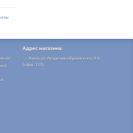
кеты
Адрес магазина:
вкой?
г. Киев, ул. Академика Крымского, 4-А
(офис 111).
ной
ки