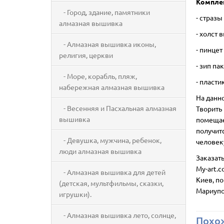
Комплек
- Город, здание, памятники
- стразы
алмазная вышивка
- холст
- Алмазная вышивка иконы,
- пинцет
религия, церкви
- зип па
- Море, корабль, пляж,
- пласт
набережная алмазная вышивка
На данн
- Весенняя и Пасхальная алмазная
Творить 
вышивка
помещае
получит
- Девушка, мужчина, ребенок,
человек
люди алмазная вышивка
Заказат
My-art.c
- Алмазная вышивка для детей
Киев, п
(детская, мультфильмы, сказки,
Мариупо
игрушки).
- Алмазная вышивка лето, солнце,
Похо