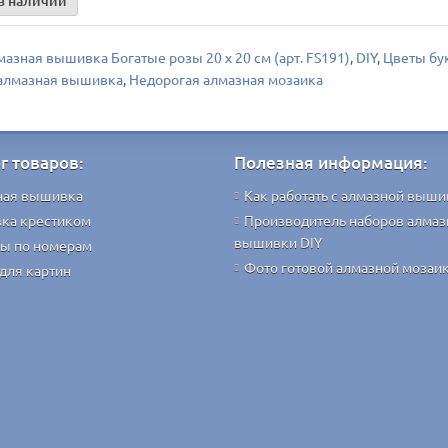
в наличии
азная вышивка Богатые розы 20 х 20 см (арт. FS191)
,
DIY
,
Цветы бу
алмазная вышивка
,
Недорогая алмазная мозаика
г товаров:
Полезная информация:
ная вышивка
Как работать с алмазной выши
ка крестиком
Производитель наборов алмаз
вышивки DIY
ы по номерам
Фото готовой алмазной мозаи
для картин