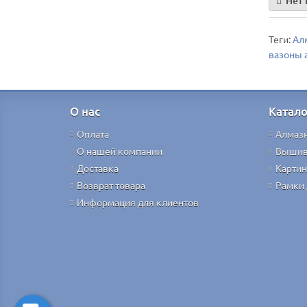
Нет 
Теги:
Алм
вазоны 
О нас
Катало
Оплата
Алмаз
О нашей компании
Вышив
Доставка
Картин
Возврат товара
Рамки 
Информация для клиентов