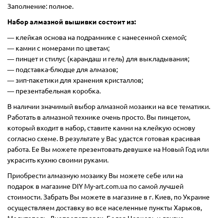
Заполнение: полное.
Набор алмазной вышивки состоит из:
―
клейкая основа на подрамнике с нанесенной схемой;
― камни с номерами по цветам;
― пинцет и стилус (карандаш и гель) для выкладывания;
― подставка-блюдце для алмазов;
― зип-пакетики для хранения кристаллов;
― презентабельная коробка.
В наличии значимый выбор алмазной мозаики на все тематики.
Работать в алмазной технике очень просто. Вы пинцетом,
который входит в набор, ставите камни на клейкую основу
согласно схеме. В результате у Вас удастся готовая красивая
работа. Ее Вы можете презентовать девушке на Новый Год или
украсить кухню своими руками.
Приобрести алмазную мозаику Вы можете себе или на
подарок в магазине DIY My-art.com.ua по самой лучшей
стоимости. Забрать Вы можете в магазине в г. Киев, по Украине
осуществляем доставку во все населенные пункты Харьков,
Мелитополь, Днепропетровск, Белая Церковь и другие.