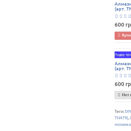
Алмазн
(арт. 
600 гр
Куп
Лидер пр
Алмазн
(арт. T
600 гр
Нет 
Теги:
DIY
TN479)
,
мозаика