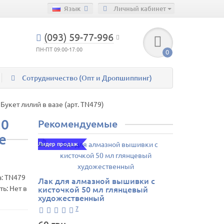
Язык
Личный кабинет
(093) 59-77-996
ПН-ПТ 09:00-17:00
0
Сотрудничество (Опт и Дропшиппинг)
укет лилий в вазе (арт. TN479)
20
Рекомендуемые
е
Лидер продаж
а:
TN479
Лак для алмазной вышивки с
ь: Нет в
кисточкой 50 мл глянцевый
художественный
7