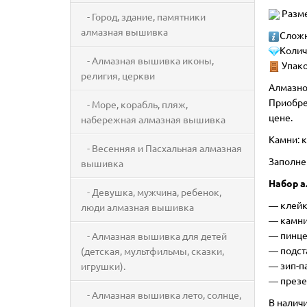
Разме
- Город, здание, памятники
алмазная вышивка
Сложн
Колич
- Алмазная вышивка иконы,
Упако
религия, церкви
Алмазно
Приобре
- Море, корабль, пляж,
цене.
набережная алмазная вышивка
Камни: к
- Весенняя и Пасхальная алмазная
Заполне
вышивка
Набор а
- Девушка, мужчина, ребенок,
―
клейк
люди алмазная вышивка
― камни
― пинце
- Алмазная вышивка для детей
― подст
(детская, мультфильмы, сказки,
― зип-п
игрушки).
― презе
- Алмазная вышивка лето, солнце,
В налич