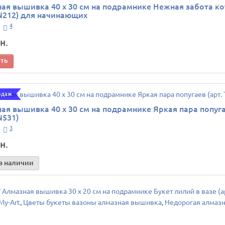
ая вышивка 40 х 30 см на подрамнике Нежная забота ко
TN212) для начинающих
4
н.
ить
одаж
ая вышивка 40 х 30 см на подрамнике Яркая пара попуг
N531)
3
н.
в наличии
 Алмазная вышивка 30 х 20 см на подрамнике Букет лилий в вазе (а
My-Art
,
Цветы букеты вазоны алмазная вышивка
,
Недорогая алмаз