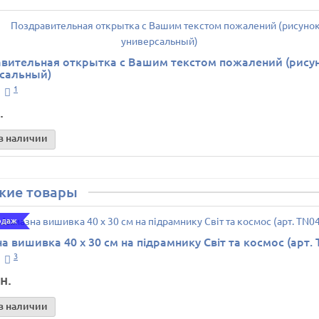
вительная открытка с Вашим текстом пожалений (рису
сальный)
1
.
в наличии
жие товары
одаж
а вишивка 40 х 30 см на підрамнику Світ та космос (арт. 
3
н.
в наличии