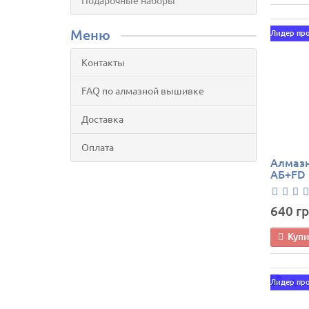
Подарочные наборы
Меню
Лидер пр
Контакты
FAQ по алмазной вышивке
Доставка
Оплата
Алмазн
АБ+FD 
640 гр
Куп
Лидер пр