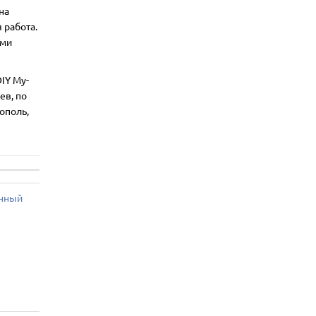
на
 работа.
ими
IY My-
ев, по
ополь,