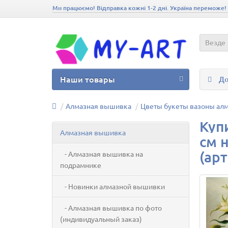
Ми працюємо! Відправка кожні 1-2 дні. Україна переможе!
Везде
Наши товары
До
Алмазная вышивка
Цветы букеты вазоны ал
Куп
Алмазная вышивка
см 
(арт
- Алмазная вышивка на
подрамнике
- Новинки алмазной вышивки
- Алмазная вышивка по фото
(индивидуальный заказ)