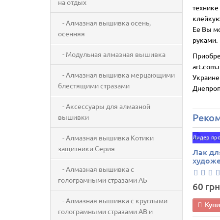
на отдых
технике 
клейкую 
- Алмазная вышивка осень,
Ее Вы м
осенняя
руками.
- Модульная алмазная вышивка
Приобре
art.com.
- Алмазная вышивка мерцающими
Украине
блестящими стразами
Днепроп
- Аксессуары для алмазной
Реко
вышивки
- Алмазная вышивка Котики
Лидер пр
защитники Серия
Лак дл
худож
- Алмазная вышивка с
голограмными стразами АБ
60 грн
- Алмазная вышивка с круглыми
Куп
голограмными стразами AB и