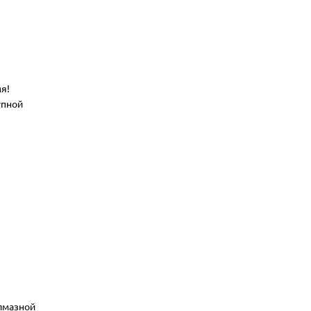
я!
упной
алмазной