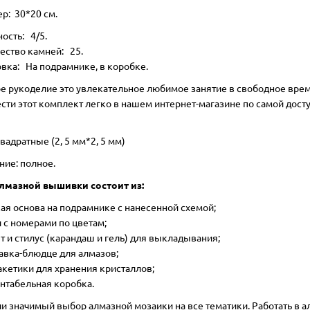
р: 30*20 см.
ость: 4/5.
ество камней: 25.
вка: На подрамнике, в коробке.
е рукоделие это увлекательное любимое занятие в свободное врем
сти этот комплект легко в нашем интернет-магазине по самой дост
вадратные (2, 5 мм*2, 5 мм)
ние: полное.
лмазной вышивки состоит из:
ая основа на подрамнике с нанесенной схемой;
 с номерами по цветам;
т и стилус (карандаш и гель) для выкладывания;
авка-блюдце для алмазов;
акетики для хранения кристаллов;
нтабельная коробка.
ии значимый выбор алмазной мозаики на все тематики. Работать в 