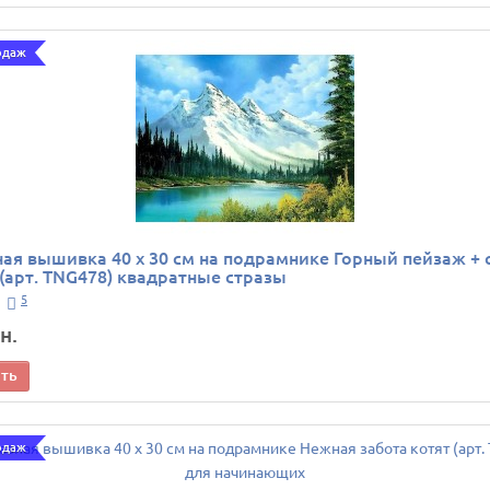
одаж
ая вышивка 40 х 30 см на подрамнике Горный пейзаж + 
(арт. TNG478) квадратные стразы
5
н.
ить
одаж