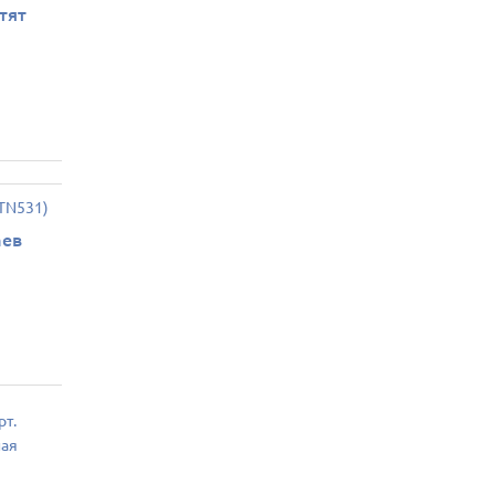
тят
аев
рт.
ная