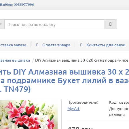
 Вайбер: 0935977996
ставка заказа
Оплата товара
Контакты для связи
мазная вышивка
DIY Алмазная вышивка 30 х 20 см на подрамнике Б
ить DIY Алмазная вышивка 30 х 
на подрамнике Букет лилий в ваз
. TN479)
Производитель:
Код товар
My-Art
Доступност
наличии