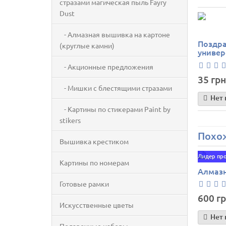
стразами магическая пыль Fayry
Dust
- Алмазная вышивка на картоне
Поздра
(круглые камни)
универ
- Акционные предложения
35 грн
- Мишки с блестящими стразами
Нет 
- Картины по стикерами Paint by
stikers
Похо
Вышивка крестиком
Лидер пр
Картины по номерам
Алмазн
Готовые рамки
600 гр
Искусственные цветы
Нет 