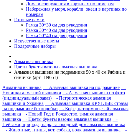
Дома и сооружения в картинах по номерам
Набережная у моря, корабли, океан в картинах по
номерам
Готовые рамки
Рамка 30*30 см для рукоделия
Рамка 30*40 см для рукоделия
Рамка 50*40 см для рукоделия
Искусственные цветы
Подарочные наборы
Алмазная вышивка
Цветы букеты вазоны алмазная вышивка
Алмазная вышивка на подрамнике 50 х 40 см Рябина и
синички (арт. TN651)
Алмазная вышивка
- Алмазная вышивка на подрамнике
-
Новинки алмазной вышивки
- Алмазная вышивка по фото
(индивидуальный заказ)
- Патриотическая алмазная
вышивки и Украина
- Алмазная вышивка КРУГЛЫЕ стразы
на подрамнике без коробки
- Кофе, натюрморт, чай алмазная
вышивка
- Новый Год и Рождество, зимняя алмазная
вышивка
- Цветы букеты вазоны алмазная вышивка
-
Пейзажи, природа, парк, загородный дом алмазная вышивка
- Животные, птицы, кот, собака, волк алмазная вышивка
-