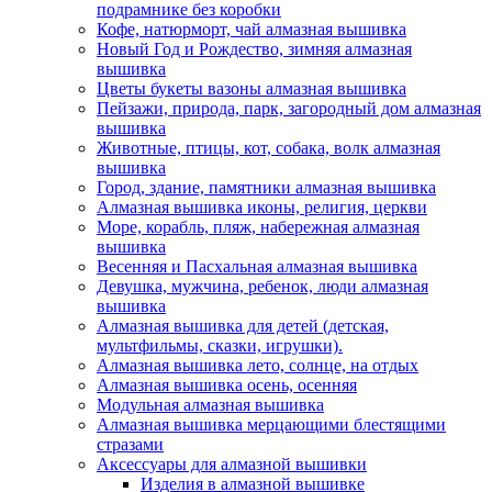
подрамнике без коробки
Кофе, натюрморт, чай алмазная вышивка
Новый Год и Рождество, зимняя алмазная
вышивка
Цветы букеты вазоны алмазная вышивка
Пейзажи, природа, парк, загородный дом алмазная
вышивка
Животные, птицы, кот, собака, волк алмазная
вышивка
Город, здание, памятники алмазная вышивка
Алмазная вышивка иконы, религия, церкви
Море, корабль, пляж, набережная алмазная
вышивка
Весенняя и Пасхальная алмазная вышивка
Девушка, мужчина, ребенок, люди алмазная
вышивка
Алмазная вышивка для детей (детская,
мультфильмы, сказки, игрушки).
Алмазная вышивка лето, солнце, на отдых
Алмазная вышивка осень, осенняя
Модульная алмазная вышивка
Алмазная вышивка мерцающими блестящими
стразами
Аксессуары для алмазной вышивки
Изделия в алмазной вышивке