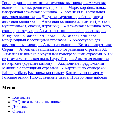
Город, здание, памятники алмазная вышивка
- Алмазная
вышивка иконы, религия, церкви
- Море, корабль, пляж,
набережная алмазная вышивка
- Весенняя и Пасхальная
алмазная вышивка
- Девушка, мужчина, ребенок, люди
алмазная вышивка
- Алмазная вышивка для детей (детская,
мультфильмы, сказки, игрушки).
- Алмазная вышивка лето,
солнце, на отдых
- Алмазная вышивка осень, осенняя
-
Модульная алмазная вышивка
- Алмазная вышивка
мерцающими блестящими стразами
- Аксессуары для
алмазной вышивки
- Алмазная вышивка Котики защитники
Серия
- Алмазная вышивка с голограмными стразами АБ
-
Алмазная вышивка с круглыми голограмными стразами AB и
стразами магическая пыль Fayry Dust
- Алмазная вышивка
на картоне (круглые камни)
- Акционные предложения
-
Мишки с блестящими стразами
- Картины по стикерами
Paint by stikers
Вышивка крестиком
Картины по номерам
Готовые рамки
Искусственные цветы
Подарочные наборы
Меню
Контакты
FAQ по алмазной вышивке
Доставка
Оплата