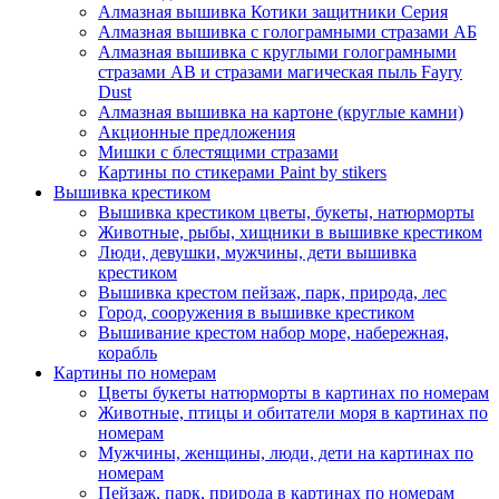
Алмазная вышивка Котики защитники Серия
Алмазная вышивка с голограмными стразами АБ
Алмазная вышивка с круглыми голограмными
стразами AB и стразами магическая пыль Fayry
Dust
Алмазная вышивка на картоне (круглые камни)
Акционные предложения
Мишки с блестящими стразами
Картины по стикерами Paint by stikers
Вышивка крестиком
Вышивка крестиком цветы, букеты, натюрморты
Животные, рыбы, хищники в вышивке крестиком
Люди, девушки, мужчины, дети вышивка
крестиком
Вышивка крестом пейзаж, парк, природа, лес
Город, сооружения в вышивке крестиком
Вышивание крестом набор море, набережная,
корабль
Картины по номерам
Цветы букеты натюрморты в картинах по номерам
Животные, птицы и обитатели моря в картинах по
номерам
Мужчины, женщины, люди, дети на картинах по
номерам
Пейзаж, парк, природа в картинах по номерам