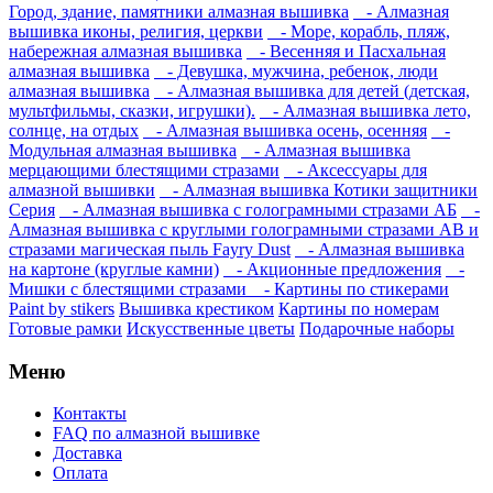
Город, здание, памятники алмазная вышивка
- Алмазная
вышивка иконы, религия, церкви
- Море, корабль, пляж,
набережная алмазная вышивка
- Весенняя и Пасхальная
алмазная вышивка
- Девушка, мужчина, ребенок, люди
алмазная вышивка
- Алмазная вышивка для детей (детская,
мультфильмы, сказки, игрушки).
- Алмазная вышивка лето,
солнце, на отдых
- Алмазная вышивка осень, осенняя
-
Модульная алмазная вышивка
- Алмазная вышивка
мерцающими блестящими стразами
- Аксессуары для
алмазной вышивки
- Алмазная вышивка Котики защитники
Серия
- Алмазная вышивка с голограмными стразами АБ
-
Алмазная вышивка с круглыми голограмными стразами AB и
стразами магическая пыль Fayry Dust
- Алмазная вышивка
на картоне (круглые камни)
- Акционные предложения
-
Мишки с блестящими стразами
- Картины по стикерами
Paint by stikers
Вышивка крестиком
Картины по номерам
Готовые рамки
Искусственные цветы
Подарочные наборы
Меню
Контакты
FAQ по алмазной вышивке
Доставка
Оплата