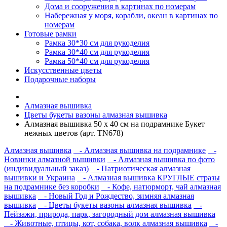
Дома и сооружения в картинах по номерам
Набережная у моря, корабли, океан в картинах по
номерам
Готовые рамки
Рамка 30*30 см для рукоделия
Рамка 30*40 см для рукоделия
Рамка 50*40 см для рукоделия
Искусственные цветы
Подарочные наборы
Алмазная вышивка
Цветы букеты вазоны алмазная вышивка
Алмазная вышивка 50 х 40 см на подрамнике Букет
нежных цветов (арт. TN678)
Алмазная вышивка
- Алмазная вышивка на подрамнике
-
Новинки алмазной вышивки
- Алмазная вышивка по фото
(индивидуальный заказ)
- Патриотическая алмазная
вышивки и Украина
- Алмазная вышивка КРУГЛЫЕ стразы
на подрамнике без коробки
- Кофе, натюрморт, чай алмазная
вышивка
- Новый Год и Рождество, зимняя алмазная
вышивка
- Цветы букеты вазоны алмазная вышивка
-
Пейзажи, природа, парк, загородный дом алмазная вышивка
- Животные, птицы, кот, собака, волк алмазная вышивка
-