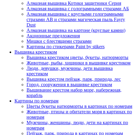
Алмазная вышивка Котики защитники Серия
Алмазная вышивка с голограмными стразами АБ
Алмазная вышивка с круглыми голограмными
стразами AB и стразами магическая пыль Fayry
Dust
Алмазная вышивка на картоне (круглые камни)
Акционные предложения
Мишки с блестящими стразами
Картины по стикерами Paint by stikers
Вышивка крестиком
Вышивка крестиком цветы, букеты, натюрморты
Животные, рыбы, хищники в вышивке крестиком
Люди, девушки, мужчины, дети вышивка
крестиком
Вышивка крестом пейзаж, парк, природа, лес
Город, сооружения в вышивке крестиком
Вышивание крестом набор море, набережная,
корабль
Картины по номерам
Цветы букеты натюрморты в картинах по номерам
Животные, птицы и обитатели моря в картинах по
номерам
Мужчины, женщины, люди, дети на картинах по
номерам
Пейзаж, парк, природа в картинах по номерам