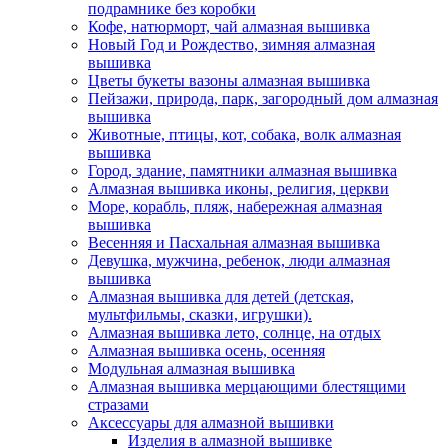
подрамнике без коробки
Кофе, натюрморт, чай алмазная вышивка
Новый Год и Рождество, зимняя алмазная
вышивка
Цветы букеты вазоны алмазная вышивка
Пейзажи, природа, парк, загородный дом алмазная
вышивка
Животные, птицы, кот, собака, волк алмазная
вышивка
Город, здание, памятники алмазная вышивка
Алмазная вышивка иконы, религия, церкви
Море, корабль, пляж, набережная алмазная
вышивка
Весенняя и Пасхальная алмазная вышивка
Девушка, мужчина, ребенок, люди алмазная
вышивка
Алмазная вышивка для детей (детская,
мультфильмы, сказки, игрушки).
Алмазная вышивка лето, солнце, на отдых
Алмазная вышивка осень, осенняя
Модульная алмазная вышивка
Алмазная вышивка мерцающими блестящими
стразами
Аксессуары для алмазной вышивки
Изделия в алмазной вышивке