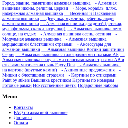
Город, здание, памятники алмазная вышивка
- Алмазная
вышивка иконы, религия, церкви
- Море, корабль, пляж,
набережная алмазная вышивка
- Весенняя и Пасхальная
алмазная вышивка
- Девушка, мужчина, ребенок, люди
алмазная вышивка
- Алмазная вышивка для детей (детская,
мультфильмы, сказки, игрушки).
- Алмазная вышивка лето,
солнце, на отдых
- Алмазная вышивка осень, осенняя
-
Модульная алмазная вышивка
- Алмазная вышивка
мерцающими блестящими стразами
- Аксессуары для
алмазной вышивки
- Алмазная вышивка Котики защитники
Серия
- Алмазная вышивка с голограмными стразами АБ
-
Алмазная вышивка с круглыми голограмными стразами AB и
стразами магическая пыль Fayry Dust
- Алмазная вышивка
на картоне (круглые камни)
- Акционные предложения
-
Мишки с блестящими стразами
- Картины по стикерами
Paint by stikers
Вышивка крестиком
Картины по номерам
Готовые рамки
Искусственные цветы
Подарочные наборы
Меню
Контакты
FAQ по алмазной вышивке
Доставка
Оплата