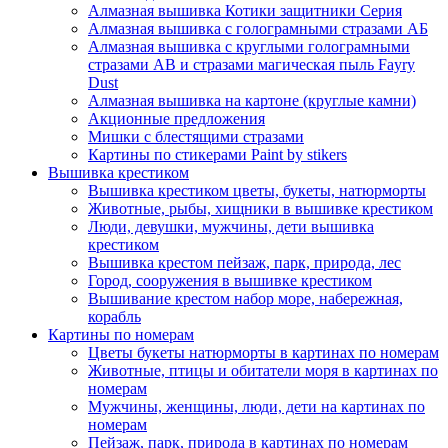
Алмазная вышивка Котики защитники Серия
Алмазная вышивка с голограмными стразами АБ
Алмазная вышивка с круглыми голограмными
стразами AB и стразами магическая пыль Fayry
Dust
Алмазная вышивка на картоне (круглые камни)
Акционные предложения
Мишки с блестящими стразами
Картины по стикерами Paint by stikers
Вышивка крестиком
Вышивка крестиком цветы, букеты, натюрморты
Животные, рыбы, хищники в вышивке крестиком
Люди, девушки, мужчины, дети вышивка
крестиком
Вышивка крестом пейзаж, парк, природа, лес
Город, сооружения в вышивке крестиком
Вышивание крестом набор море, набережная,
корабль
Картины по номерам
Цветы букеты натюрморты в картинах по номерам
Животные, птицы и обитатели моря в картинах по
номерам
Мужчины, женщины, люди, дети на картинах по
номерам
Пейзаж, парк, природа в картинах по номерам