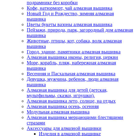
подрамнике без коробки
Кофе, натюрморт, чай алмазная вышивка
Новый Год и Рождество, зимняя алмазная
вышивка
Цветы букеты вазоны алмазная вышивка
Пейзажи, природа, парк, загородный дом алмазная
вышивка
Животные, птицы, кот, собака, волк алмазная
вышивка
Город, здание, памятники алмазная вышивка
Алмазная вышивка иконы, религия, церкви
Море, корабль, пляж, набережная алмазная
вышивка
Весенняя и Пасхальная алмазная вышивка
Девушка, мужчина, ребенок, люди алмазная
вышивка
Алмазная вышивка для детей (детская,
мультфильмы, сказки, игрушки).
Алмазная вышивка лето, солнце, на отдых
Алмазная вышивка осень, осенняя
Модульная алмазная вышивка
Алмазная вышивка мерцающими блестящими
стразами
Аксессуары для алмазной вышивки
Изделия в алмазной вышивке