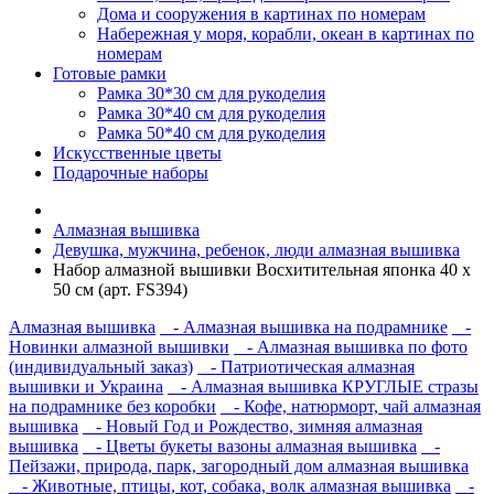
Дома и сооружения в картинах по номерам
Набережная у моря, корабли, океан в картинах по
номерам
Готовые рамки
Рамка 30*30 см для рукоделия
Рамка 30*40 см для рукоделия
Рамка 50*40 см для рукоделия
Искусственные цветы
Подарочные наборы
Алмазная вышивка
Девушка, мужчина, ребенок, люди алмазная вышивка
Набор алмазной вышивки Восхитительная японка 40 х
50 см (арт. FS394)
Алмазная вышивка
- Алмазная вышивка на подрамнике
-
Новинки алмазной вышивки
- Алмазная вышивка по фото
(индивидуальный заказ)
- Патриотическая алмазная
вышивки и Украина
- Алмазная вышивка КРУГЛЫЕ стразы
на подрамнике без коробки
- Кофе, натюрморт, чай алмазная
вышивка
- Новый Год и Рождество, зимняя алмазная
вышивка
- Цветы букеты вазоны алмазная вышивка
-
Пейзажи, природа, парк, загородный дом алмазная вышивка
- Животные, птицы, кот, собака, волк алмазная вышивка
-