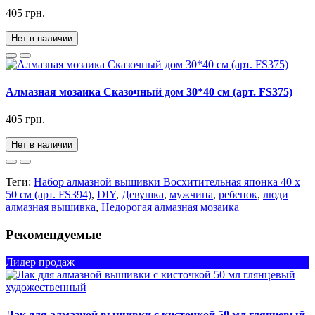
405 грн.
Нет в наличии
Алмазная мозаика Сказочный дом 30*40 см (арт. FS375)
405 грн.
Нет в наличии
Теги:
Набор алмазной вышивки Восхитительная японка 40 х
50 см (арт. FS394)
,
DIY
,
Девушка
,
мужчина
,
ребенок
,
люди
алмазная вышивка
,
Недорогая алмазная мозаика
Рекомендуемые
Лидер продаж
Лак для алмазной вышивки с кисточкой 50 мл глянцевый