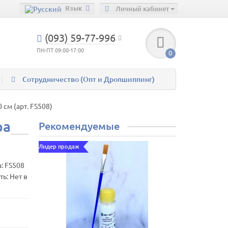
Язык
Личный кабинет
(093) 59-77-996
ПН-ПТ 09:00-17:00
0
Сотрудничество (Опт и Дропшиппинг)
 см (арт. FS508)
ра
Рекомендуемые
Лидер продаж
а:
FS508
ь: Нет в