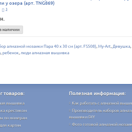
и у озера (арт. TNG869)
3
н.
в наличии
ор алмазной мозаики Пара 40 х 30 см (арт. FS508)
,
My-Art
,
Девушка
,
а
,
ребенок
,
люди алмазная вышивка
г товаров:
Полезная информация:
ная вышивка
Как работать с алмазной выши
ка крестиком
Производитель наборов алмаз
вышивки DIY
ы по номерам
Фото готовой алмазной мозаи
для картин