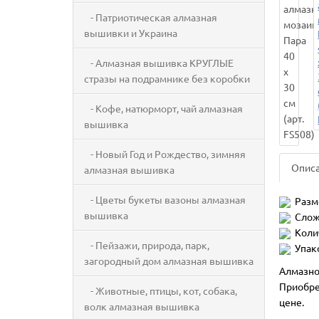
- Патриотическая алмазная
вышивки и Украина
- Алмазная вышивка КРУГЛЫЕ
стразы на подрамнике без коробки
- Кофе, натюрморт, чай алмазная
вышивка
- Новый Год и Рождество, зимняя
Опис
алмазная вышивка
- Цветы букеты вазоны алмазная
Разм
вышивка
Слож
Коли
- Пейзажи, природа, парк,
Упак
загородный дом алмазная вышивка
Алмазно
Приобре
- Животные, птицы, кот, собака,
цене.
волк алмазная вышивка