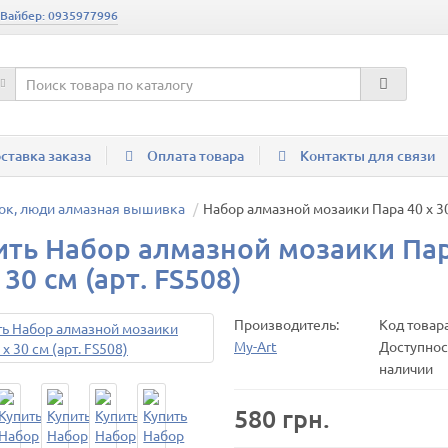
 Вайбер: 0935977996
ставка заказа
Оплата товара
Контакты для связи
ок, люди алмазная вышивка
Набор алмазной мозаики Пара 40 х 30
ить Набор алмазной мозаики Па
 30 см (арт. FS508)
Производитель:
Код товар
My-Art
Доступност
наличии
580 грн.