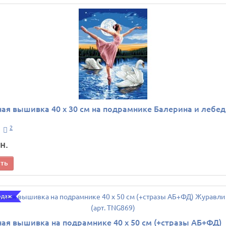
ая вышивка 40 х 30 см на подрамнике Балерина и лебеди
2
н.
ить
одаж
ая вышивка на подрамнике 40 х 50 см (+стразы АБ+ФД)