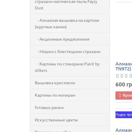
стразами магическая пыль Fayry
Dust
- Алмазная вышивка на картоне
(круглые камни)
- Акционные предложения
- Мишки с блестящими стразами
Алмазн
- Картины по стикерами Paint by
TN972)
stikers
Вышивка крестиком
600 гр
Куп
Картины по номерам
Готовые рамки
Лидер пр
Искусственные цветы
Алмазн