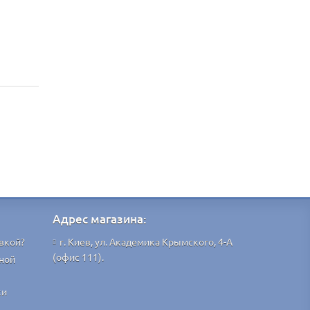
Адрес магазина:
вкой?
г. Киев, ул. Академика Крымского, 4-А
(офис 111).
ной
ки