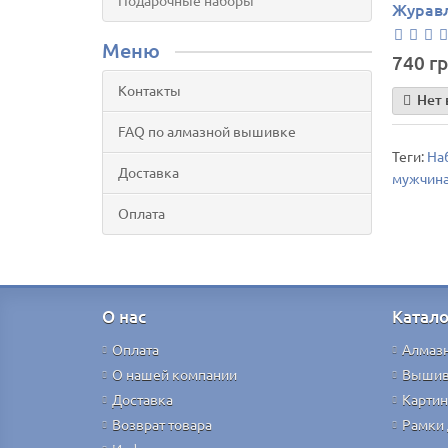
Подарочные наборы
Журавл
Меню
740 гр
Контакты
Нет 
FAQ по алмазной вышивке
Теги:
Наб
Доставка
мужчин
Оплата
О нас
Катало
Оплата
Алмаз
О нашей компании
Вышив
Доставка
Картин
Возврат товара
Рамки 