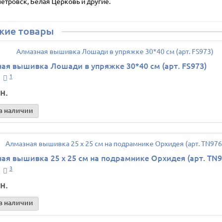
етровск, Белая Церковь и другие.
жие товары
ая вышивка Лошади в упряжке 30*40 см (арт. FS973)
1
н.
в наличии
ая вышивка 25 х 25 см на подрамнике Орхидея (арт. TN9
3
н.
в наличии