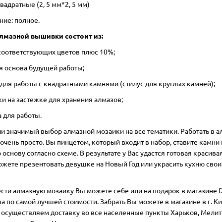
вадратные (2, 5 мм*2, 5 мм)
ние: полное.
лмазной вышивки состоит из:
 соответствующих цветов плюс 10%;
ая основа будущей работы;
 для работы с квадратными камнями (стилус для круглых камней);
ки на застежке для хранения алмазов;
а для работы.
ии значимый выбор алмазной мозаики на все тематики. Работать в 
очень просто. Вы пинцетом, который входит в набор, ставите камни 
основу согласно схеме. В результате у Вас удастся готовая красивая
ожете презентовать девушке на Новый Год или украсить кухню сво
сти алмазную мозаику Вы можете себе или на подарок в магазине D
ua по самой лучшей стоимости. Забрать Вы можете в магазине в г. Ки
 осуществляем доставку во все населенные пункты Харьков, Мелит