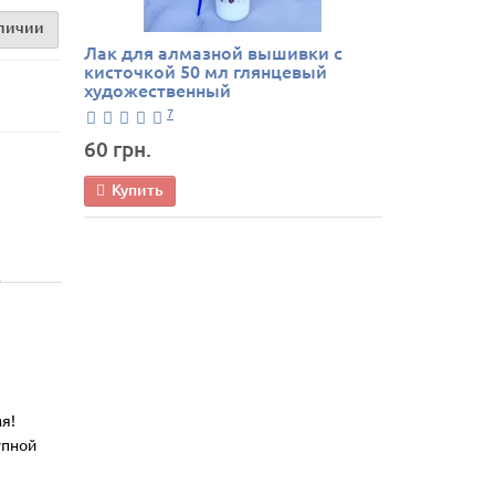
аличии
Лак для алмазной вышивки с
кисточкой 50 мл глянцевый
художественный
7
60 грн.
Купить
я!
упной