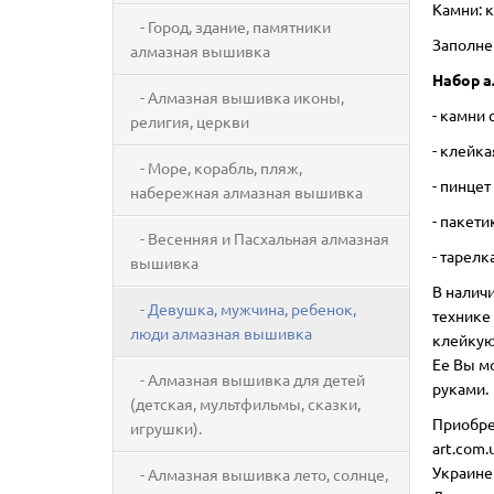
Камни: к
- Город, здание, памятники
Заполне
алмазная вышивка
Набор а
- Алмазная вышивка иконы,
- камни
религия, церкви
- клейк
- Море, корабль, пляж,
- пинцет
набережная алмазная вышивка
- пакети
- Весенняя и Пасхальная алмазная
- тарелк
вышивка
В налич
- Девушка, мужчина, ребенок,
технике 
люди алмазная вышивка
клейкую 
Ее Вы м
- Алмазная вышивка для детей
руками.
(детская, мультфильмы, сказки,
Приобре
игрушки).
art.com.
Украине
- Алмазная вышивка лето, солнце,