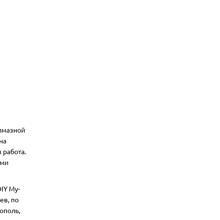
алмазной
на
 работа.
ими
IY My-
ев, по
ополь,