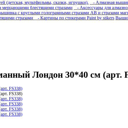
й (детская, мультфильмы, сказки, игрушки).
- Алмазная вышивк
 мерцающими блестящими стразами
- Аксессуары для алмазн
ышивка с круглыми голограмными стразами AB и стразами маги
тящими стразами
- Картины по стикерами Paint by stikers
Вышив
анный Лондон 30*40 см (арт. 