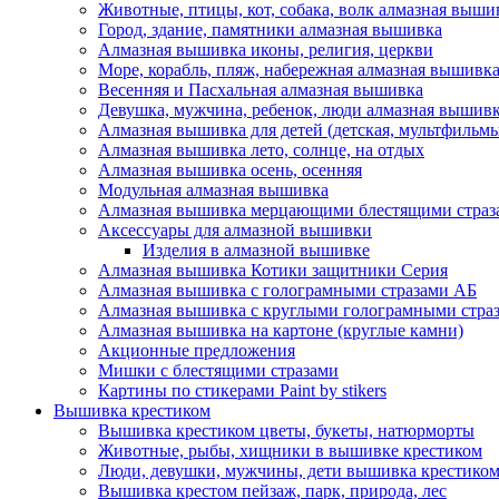
Животные, птицы, кот, собака, волк алмазная выши
Город, здание, памятники алмазная вышивка
Алмазная вышивка иконы, религия, церкви
Море, корабль, пляж, набережная алмазная вышивк
Весенняя и Пасхальная алмазная вышивка
Девушка, мужчина, ребенок, люди алмазная вышив
Алмазная вышивка для детей (детская, мультфильмы
Алмазная вышивка лето, солнце, на отдых
Алмазная вышивка осень, осенняя
Модульная алмазная вышивка
Алмазная вышивка мерцающими блестящими страз
Аксессуары для алмазной вышивки
Изделия в алмазной вышивке
Алмазная вышивка Котики защитники Серия
Алмазная вышивка с голограмными стразами АБ
Алмазная вышивка с круглыми голограмными страза
Алмазная вышивка на картоне (круглые камни)
Акционные предложения
Мишки с блестящими стразами
Картины по стикерами Paint by stikers
Вышивка крестиком
Вышивка крестиком цветы, букеты, натюрморты
Животные, рыбы, хищники в вышивке крестиком
Люди, девушки, мужчины, дети вышивка крестико
Вышивка крестом пейзаж, парк, природа, лес