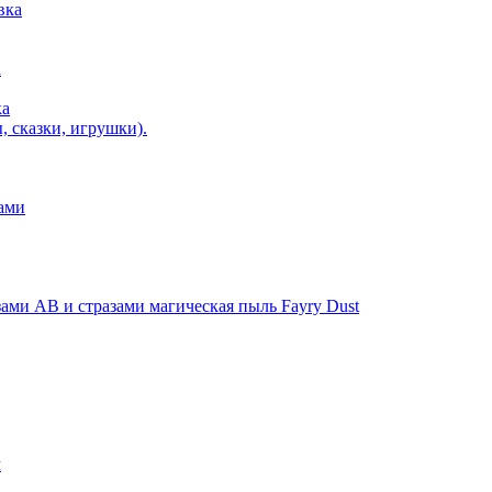
вка
а
ка
, сказки, игрушки).
ами
ми AB и стразами магическая пыль Fayry Dust
м