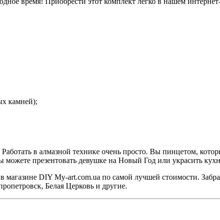
одное время! Приобрести этот комплект легко в нашем интернет
ых камней);
Работать в алмазной технике очень просто. Вы пинцетом, котор
е Вы можете презентовать девушке на Новый Год или украсить ку
 магазине DIY My-art.com.ua по самой лучшей стоимости. Забра
ропетровск, Белая Церковь и другие.