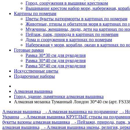
Город, сооружения в вышивке крестиком
Вышивание крестом набор море, набережная, кораб
Картины по номерам
Цветы букеты натюрморты в картинах по номерам
Животные, птицы и обитатели моря в картинах по 
Мужчины, женщины, люди, дети на картинах по н
Пейзаж, парк, природа в картинах по номерам
Дома и сооружения в картинах по номерам
Набережная у моря, корабли, океан в картинах по 
Готовые рамки
Рамка 30*30 см для рукоделия
Рамка 30*40 см для рукоделия
Рамка 50*40 см для рукоделия
Искусственные цветы
Подарочные наборы
Алмазная вышивка
Город, здание, памятники алмазная вышивка
Алмазная мозаика Туманный Лондон 30*40 см (арт. FS33
Алмазная вышивка
- Алмазная вышивка на подрамнике
- Но
Украина
- Алмазная вышивка КРУГЛЫЕ стразы на подрамнике
букеты вазоны алмазная вышивка
- Пейзажи, природа, парк, 
алмазная вышивка
- Алмазная вышивка иконы, религия, церк