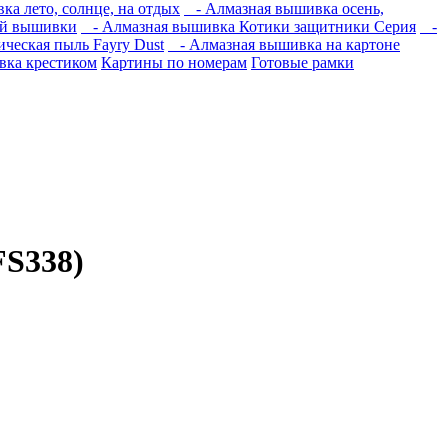
а лето, солнце, на отдых
- Алмазная вышивка осень,
ой вышивки
- Алмазная вышивка Котики защитники Серия
-
ческая пыль Fayry Dust
- Алмазная вышивка на картоне
ка крестиком
Картины по номерам
Готовые рамки
FS338)