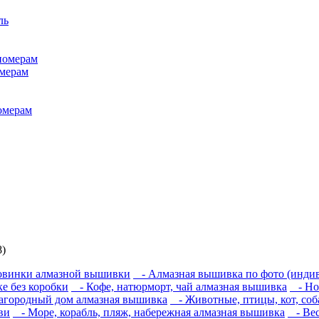
ль
номерам
омерам
номерам
8)
винки алмазной вышивки
- Алмазная вышивка по фото (индив
 без коробки
- Кофе, натюрморт, чай алмазная вышивка
- Нов
загородный дом алмазная вышивка
- Животные, птицы, кот, соб
ви
- Море, корабль, пляж, набережная алмазная вышивка
- Вес