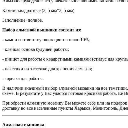
Алмазное рукоделие это увлекательное любимое занятие в своб
Камни: квадратные (2, 5 мм*2, 5 мм)
Заполнение: полное.
Набор алмазной вышивки состоит из:
- камни соответствующих цветов плюс 10%;
- клейкая основа будущей работы;
- пинцет для работы с квадратными камнями (стилус для кругл
- пакетики на застежке для хранения алмазов;
- тарелка для работы.
В наличии значимый выбор алмазной мозаики на все тематики. 
схеме. В результате у Вас удастся готовая красивая работа. Е
Приобрести алмазную мозаику Вы можете себе или на подарок в
доставку во все населенные пункты Харьков, Мелитополь, Днеп
Алмазная вышивка