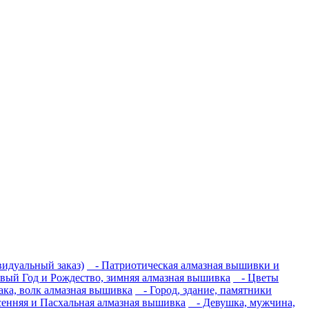
идуальный заказ)
- Патриотическая алмазная вышивки и
ый Год и Рождество, зимняя алмазная вышивка
- Цветы
ака, волк алмазная вышивка
- Город, здание, памятники
енняя и Пасхальная алмазная вышивка
- Девушка, мужчина,