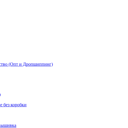
ство (Опт и Дропшиппинг)
)
 без коробки
 вышивка