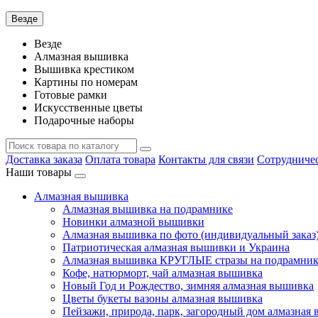
Везде
Везде
Алмазная вышивка
Вышивка крестиком
Картины по номерам
Готовые рамки
Искусственные цветы
Подарочные наборы
Доставка заказа
Оплата товара
Контакты для связи
Сотрудниче
Наши товары
Алмазная вышивка
Алмазная вышивка на подрамнике
Новинки алмазной вышивки
Алмазная вышивка по фото (индивидуальный заказ
Патриотическая алмазная вышивки и Украина
Алмазная вышивка КРУГЛЫЕ стразы на подрамнике
Кофе, натюрморт, чай алмазная вышивка
Новый Год и Рождество, зимняя алмазная вышивка
Цветы букеты вазоны алмазная вышивка
Пейзажи, природа, парк, загородный дом алмазная