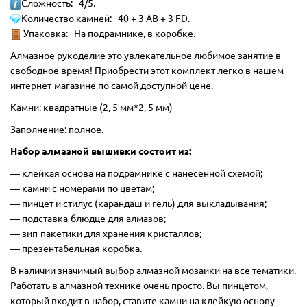
Сложность: 4/5.
Количество камней:
40 + 3 AB + 3 FD.
Упаковка: На подрамнике, в коробке.
Алмазное рукоделие это увлекательное любимое занятие в
свободное время! Приобрести этот комплект легко в нашем
интернет-магазине по самой доступной цене.
Камни: квадратные (2, 5 мм*2, 5 мм)
Заполнение: полное.
Набор алмазной вышивки состоит из:
―
клейкая основа на подрамнике с нанесенной схемой;
― камни с номерами по цветам;
― пинцет и стилус (карандаш и гель) для выкладывания;
― подставка-блюдце для алмазов;
― зип-пакетики для хранения кристаллов;
― презентабельная коробка.
В наличии значимый выбор алмазной мозаики на все тематики.
Работать в алмазной технике очень просто. Вы пинцетом,
который входит в набор, ставите камни на клейкую основу