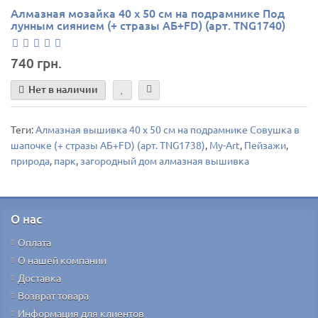
Алмазная мозайка 40 х 50 см на подрамнике Под
лунным сиянием (+ стразы АБ+FD) (арт. TNG1740)
740 грн.
Нет в наличии
Теги:
Алмазная вышивка 40 х 50 см на подрамнике Совушка в
шапочке (+ стразы АБ+FD) (арт. TNG1738)
,
My-Art
,
Пейзажи
,
природа
,
парк
,
загородный дом алмазная вышивка
О нас
Оплата
О нашей компании
Доставка
Возврат товара
Информация для клиентов