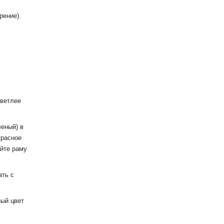
рение).
светлее
леный) в
красное
айте раму
ать с
ный цвет