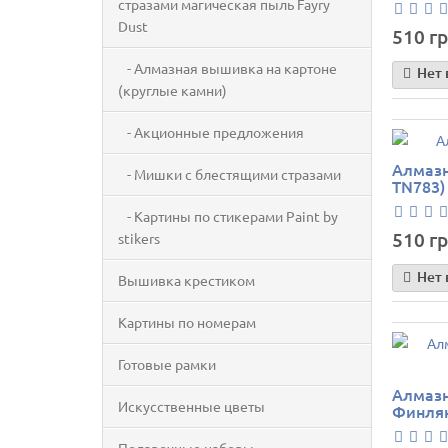
стразами магическая пыль Fayry
Dust
510 гр
- Алмазная вышивка на картоне
Нет 
(круглые камни)
- Акционные предложения
Алмазн
- Мишки с блестящими стразами
TN783)
- Картины по стикерами Paint by
510 гр
stikers
Нет 
Вышивка крестиком
Картины по номерам
Готовые рамки
Алмазн
Искусственные цветы
Финлян