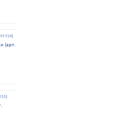
и (арт.
.