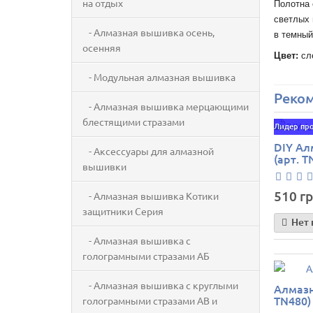
на отдых
Полотна 
светлых 
- Алмазная вышивка осень,
в темный
осенняя
Цвет:
сле
- Модульная алмазная вышивка
Реко
- Алмазная вышивка мерцающими
блестящими стразами
Лидер пр
DIY Ал
- Аксессуары для алмазной
(арт. T
вышивки
510 гр
- Алмазная вышивка Котики
защитники Серия
Нет 
- Алмазная вышивка с
голограмными стразами АБ
- Алмазная вышивка с круглыми
Алмазн
TN480)
голограмными стразами AB и