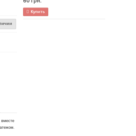
60 грн.
Купить
аличии
 вместе
латежом.