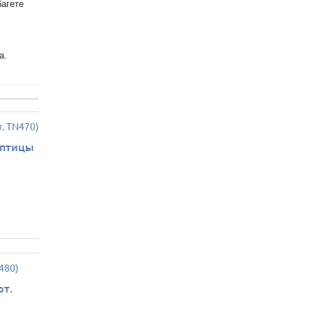
багете
а.
 птицы
рт.