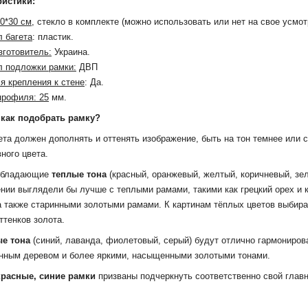
ристики:
0*30 см,
стекло в комплекте (можно использовать или нет на свое усмот
 багета
: пластик.
зготовитель:
Украина.
 подложки рамки:
ДВП
я крепления к стене
: Да.
профиля: 25
мм.
 как подобрать рамку?
ета должен дополнять и оттенять изображение, быть на тон темнее или 
вного цвета.
еобладающие
теплые тона
(красный, оранжевый, желтый, коричневый, зе
нии выглядели бы лучше с теплыми рамами, такими как грецкий орех и 
а также старинными золотыми рамами. К картинам тёплых цветов выбир
ттенков золота.
е тона
(синий, лаванда, фиолетовый, серый) будут отлично гармониров
нным деревом и более яркими, насыщенными золотыми тонами.
красные, синие рамки
призваны подчеркнуть соответственно свой глав