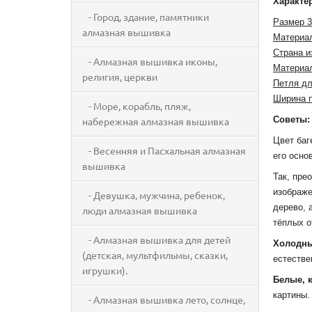
Характе
- Город, здание, памятники
Размер 3
алмазная вышивка
Материал
Страна и
- Алмазная вышивка иконы,
Материал
религия, церкви
Петля дл
Ширина 
- Море, корабль, пляж,
Советы:
набережная алмазная вышивка
Цвет баг
- Весенняя и Пасхальная алмазная
его осно
вышивка
Так, пр
изображе
- Девушка, мужчина, ребенок,
дерево, 
люди алмазная вышивка
тёплых о
- Алмазная вышивка для детей
Холодны
(детская, мультфильмы, сказки,
естестве
игрушки).
Белые, 
картины.
- Алмазная вышивка лето, солнце,