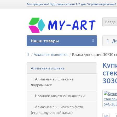
Ми працюємо! Відправка кожні 1-2 дні. Україна переможе!
Везде
Наши товары
До
Алмазная вышивка
Рамка для картин 30*30 с
Куп
Алмазная вышивка
сте
303
- Алмазная вышивка на
подрамнике
- Новинки алмазной вышивки
- Алмазная вышивка по фото
(индивидуальный заказ)