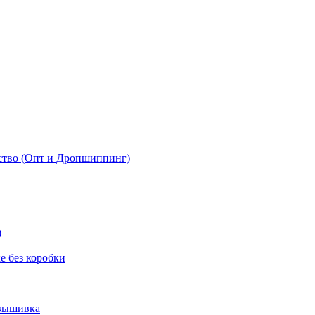
ство (Опт и Дропшиппинг)
)
 без коробки
 вышивка