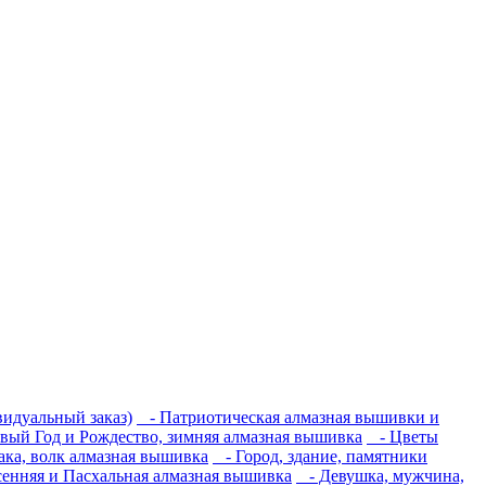
идуальный заказ)
- Патриотическая алмазная вышивки и
ый Год и Рождество, зимняя алмазная вышивка
- Цветы
ака, волк алмазная вышивка
- Город, здание, памятники
енняя и Пасхальная алмазная вышивка
- Девушка, мужчина,