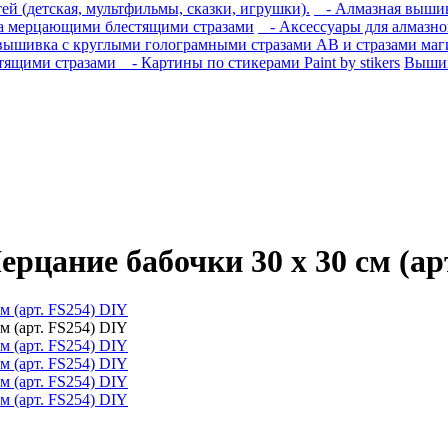
й (детская, мультфильмы, сказки, игрушки).
- Алмазная вышивк
 мерцающими блестящими стразами
- Аксессуары для алмазн
ышивка с круглыми голограмными стразами AB и стразами маги
тящими стразами
- Картины по стикерами Paint by stikers
Вышив
цание бабочки 30 х 30 см (арт