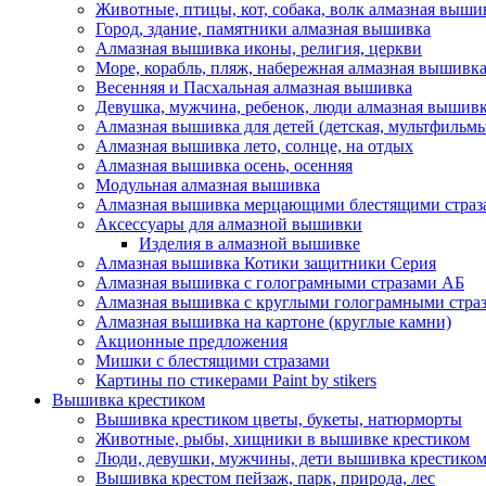
Животные, птицы, кот, собака, волк алмазная выши
Город, здание, памятники алмазная вышивка
Алмазная вышивка иконы, религия, церкви
Море, корабль, пляж, набережная алмазная вышивк
Весенняя и Пасхальная алмазная вышивка
Девушка, мужчина, ребенок, люди алмазная вышив
Алмазная вышивка для детей (детская, мультфильмы
Алмазная вышивка лето, солнце, на отдых
Алмазная вышивка осень, осенняя
Модульная алмазная вышивка
Алмазная вышивка мерцающими блестящими страз
Аксессуары для алмазной вышивки
Изделия в алмазной вышивке
Алмазная вышивка Котики защитники Серия
Алмазная вышивка с голограмными стразами АБ
Алмазная вышивка с круглыми голограмными страза
Алмазная вышивка на картоне (круглые камни)
Акционные предложения
Мишки с блестящими стразами
Картины по стикерами Paint by stikers
Вышивка крестиком
Вышивка крестиком цветы, букеты, натюрморты
Животные, рыбы, хищники в вышивке крестиком
Люди, девушки, мужчины, дети вышивка крестико
Вышивка крестом пейзаж, парк, природа, лес