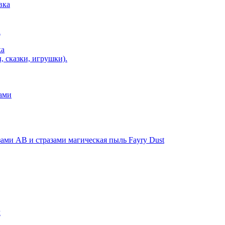
вка
а
ка
, сказки, игрушки).
ами
ми AB и стразами магическая пыль Fayry Dust
м