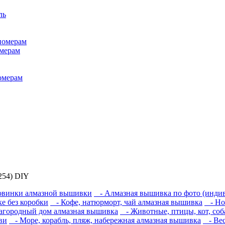
ль
номерам
омерам
номерам
254) DIY
винки алмазной вышивки
- Алмазная вышивка по фото (индив
 без коробки
- Кофе, натюрморт, чай алмазная вышивка
- Нов
загородный дом алмазная вышивка
- Животные, птицы, кот, соб
ви
- Море, корабль, пляж, набережная алмазная вышивка
- Вес