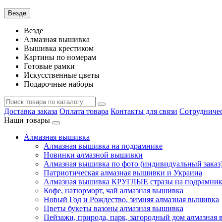
Везде
Везде
Алмазная вышивка
Вышивка крестиком
Картины по номерам
Готовые рамки
Искусственные цветы
Подарочные наборы
Доставка заказа
Оплата товара
Контакты для связи
Сотрудниче
Наши товары
Алмазная вышивка
Алмазная вышивка на подрамнике
Новинки алмазной вышивки
Алмазная вышивка по фото (индивидуальный заказ
Патриотическая алмазная вышивки и Украина
Алмазная вышивка КРУГЛЫЕ стразы на подрамнике
Кофе, натюрморт, чай алмазная вышивка
Новый Год и Рождество, зимняя алмазная вышивка
Цветы букеты вазоны алмазная вышивка
Пейзажи, природа, парк, загородный дом алмазная