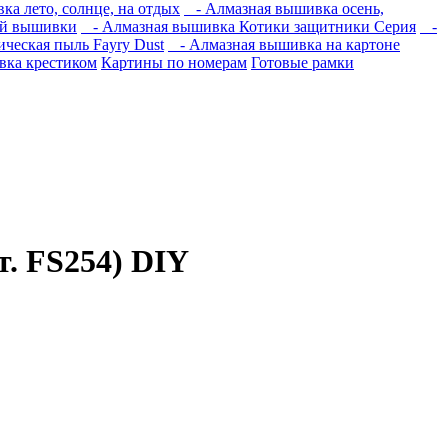
а лето, солнце, на отдых
- Алмазная вышивка осень,
ой вышивки
- Алмазная вышивка Котики защитники Серия
-
ческая пыль Fayry Dust
- Алмазная вышивка на картоне
ка крестиком
Картины по номерам
Готовые рамки
. FS254) DIY