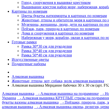
Город, сооружения в вышивке крестиком
Вышивание крестом набор море, набережная, кораб
Картины по номерам
Цветы букеты натюрморты в картинах по номерам
Животные, птицы и обитатели моря в картинах по 
Мужчины, женщины, люди, дети на картинах по н
Пейзаж, парк, природа в картинах по номерам
Дома и сооружения в картинах по номерам
Набережная у моря, корабли, океан в картинах по 
Готовые рамки
Рамка 30*30 см для рукоделия
Рамка 30*40 см для рукоделия
Рамка 50*40 см для рукоделия
Искусственные цветы
Подарочные наборы
Алмазная вышивка
Животные, птицы, кот, собака, волк алмазная вышивка
Алмазная вышивка Мерцание бабочки 30 х 30 см (арт. FS
Алмазная вышивка
- Алмазная вышивка на подрамнике
- Но
Украина
- Алмазная вышивка КРУГЛЫЕ стразы на подрамнике
букеты вазоны алмазная вышивка
- Пейзажи, природа, парк, 
алмазная вышивка
- Алмазная вышивка иконы, религия, церк