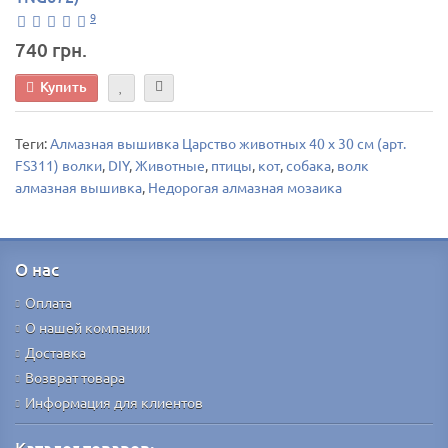
9
740 грн.
Купить
Теги:
Алмазная вышивка Царство животных 40 х 30 см (арт.
FS311) волки
,
DIY
,
Животные
,
птицы
,
кот
,
собака
,
волк
алмазная вышивка
,
Недорогая алмазная мозаика
О нас
Оплата
О нашей компании
Доставка
Возврат товара
Информация для клиентов