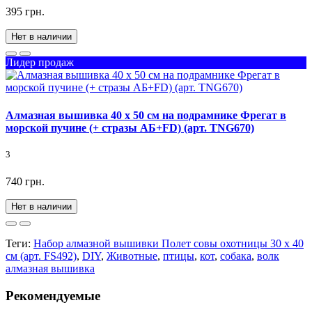
395 грн.
Нет в наличии
Лидер продаж
Алмазная вышивка 40 х 50 см на подрамнике Фрегат в
морской пучине (+ стразы АБ+FD) (арт. TNG670)
3
740 грн.
Нет в наличии
Теги:
Набор алмазной вышивки Полет совы охотницы 30 х 40
см (арт. FS492)
,
DIY
,
Животные
,
птицы
,
кот
,
собака
,
волк
алмазная вышивка
Рекомендуемые