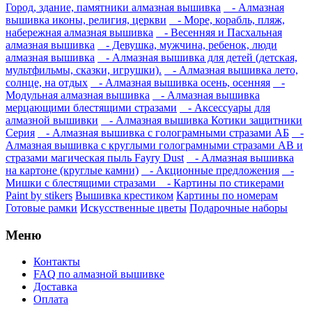
Город, здание, памятники алмазная вышивка
- Алмазная
вышивка иконы, религия, церкви
- Море, корабль, пляж,
набережная алмазная вышивка
- Весенняя и Пасхальная
алмазная вышивка
- Девушка, мужчина, ребенок, люди
алмазная вышивка
- Алмазная вышивка для детей (детская,
мультфильмы, сказки, игрушки).
- Алмазная вышивка лето,
солнце, на отдых
- Алмазная вышивка осень, осенняя
-
Модульная алмазная вышивка
- Алмазная вышивка
мерцающими блестящими стразами
- Аксессуары для
алмазной вышивки
- Алмазная вышивка Котики защитники
Серия
- Алмазная вышивка с голограмными стразами АБ
-
Алмазная вышивка с круглыми голограмными стразами AB и
стразами магическая пыль Fayry Dust
- Алмазная вышивка
на картоне (круглые камни)
- Акционные предложения
-
Мишки с блестящими стразами
- Картины по стикерами
Paint by stikers
Вышивка крестиком
Картины по номерам
Готовые рамки
Искусственные цветы
Подарочные наборы
Меню
Контакты
FAQ по алмазной вышивке
Доставка
Оплата