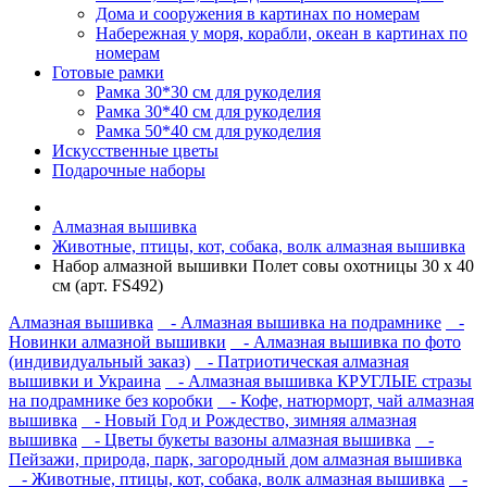
Дома и сооружения в картинах по номерам
Набережная у моря, корабли, океан в картинах по
номерам
Готовые рамки
Рамка 30*30 см для рукоделия
Рамка 30*40 см для рукоделия
Рамка 50*40 см для рукоделия
Искусственные цветы
Подарочные наборы
Алмазная вышивка
Животные, птицы, кот, собака, волк алмазная вышивка
Набор алмазной вышивки Полет совы охотницы 30 х 40
см (арт. FS492)
Алмазная вышивка
- Алмазная вышивка на подрамнике
-
Новинки алмазной вышивки
- Алмазная вышивка по фото
(индивидуальный заказ)
- Патриотическая алмазная
вышивки и Украина
- Алмазная вышивка КРУГЛЫЕ стразы
на подрамнике без коробки
- Кофе, натюрморт, чай алмазная
вышивка
- Новый Год и Рождество, зимняя алмазная
вышивка
- Цветы букеты вазоны алмазная вышивка
-
Пейзажи, природа, парк, загородный дом алмазная вышивка
- Животные, птицы, кот, собака, волк алмазная вышивка
-