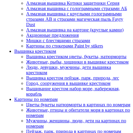
Алмазная вышивка Котики защитники Серия
Алмазная вышивка с голограмными стразами АБ
Алмазная вышивка с круглыми голограмными
стразами AB и стразами магическая пыль Fayry
Dust
Алмазная вышивка на картоне (круглые камни)
Акционные предложения
Мишки с блестящими стразами
Картины по стикерами Paint by stikers
Вышивка крестиком
Вышивка крестиком цветы, букеты, натюрморты
Животные, рыбы, хищники в вышивке крестиком
Люди, девушки, мужчины, дети вышивка
крестиком
Вышивка крестом пейзаж, парк, природа, лес
Город, сооружения в вышивке крестиком
Вышивание крестом набор море, набережная,
корабль
Картины по номерам
Цветы букеты натюрморты в картинах по номерам
Животные, птицы и обитатели моря в картинах по
номерам
Мужчины, женщины, люди, дети на картинах по
номерам
Пейзаж, парк, природа в картинах по номерам