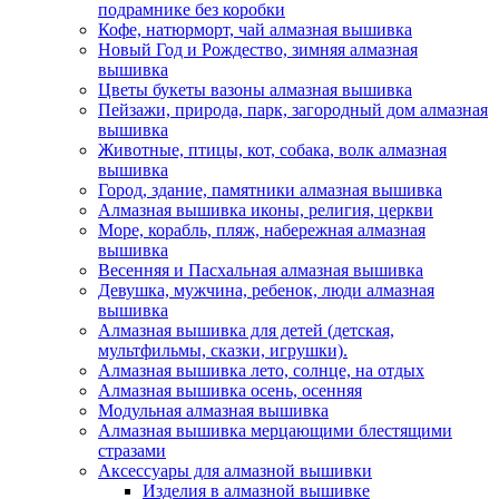
подрамнике без коробки
Кофе, натюрморт, чай алмазная вышивка
Новый Год и Рождество, зимняя алмазная
вышивка
Цветы букеты вазоны алмазная вышивка
Пейзажи, природа, парк, загородный дом алмазная
вышивка
Животные, птицы, кот, собака, волк алмазная
вышивка
Город, здание, памятники алмазная вышивка
Алмазная вышивка иконы, религия, церкви
Море, корабль, пляж, набережная алмазная
вышивка
Весенняя и Пасхальная алмазная вышивка
Девушка, мужчина, ребенок, люди алмазная
вышивка
Алмазная вышивка для детей (детская,
мультфильмы, сказки, игрушки).
Алмазная вышивка лето, солнце, на отдых
Алмазная вышивка осень, осенняя
Модульная алмазная вышивка
Алмазная вышивка мерцающими блестящими
стразами
Аксессуары для алмазной вышивки
Изделия в алмазной вышивке