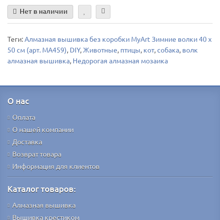
Нет в наличии
Теги:
Алмазная вышивка без коробки MyArt Зимние волки 40 х
50 см (арт. MA459)
,
DIY
,
Животные
,
птицы
,
кот
,
собака
,
волк
алмазная вышивка
,
Недорогая алмазная мозаика
О нас
Оплата
О нашей компании
Доставка
Возврат товара
Информация для клиентов
Каталог товаров:
Алмазная вышивка
Вышивка крестиком