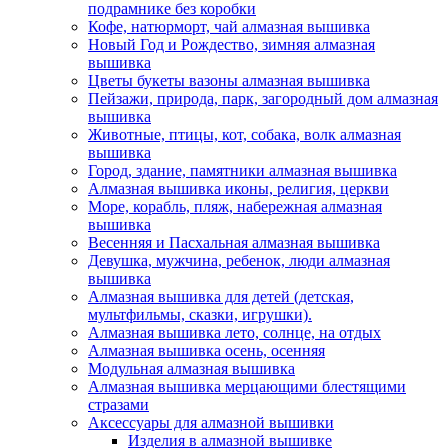
подрамнике без коробки
Кофе, натюрморт, чай алмазная вышивка
Новый Год и Рождество, зимняя алмазная
вышивка
Цветы букеты вазоны алмазная вышивка
Пейзажи, природа, парк, загородный дом алмазная
вышивка
Животные, птицы, кот, собака, волк алмазная
вышивка
Город, здание, памятники алмазная вышивка
Алмазная вышивка иконы, религия, церкви
Море, корабль, пляж, набережная алмазная
вышивка
Весенняя и Пасхальная алмазная вышивка
Девушка, мужчина, ребенок, люди алмазная
вышивка
Алмазная вышивка для детей (детская,
мультфильмы, сказки, игрушки).
Алмазная вышивка лето, солнце, на отдых
Алмазная вышивка осень, осенняя
Модульная алмазная вышивка
Алмазная вышивка мерцающими блестящими
стразами
Аксессуары для алмазной вышивки
Изделия в алмазной вышивке