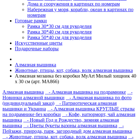
Дома и сооружения в картинах по номерам
Набережная у моря, корабли, океан в картинах по
номерам
Готовые рамки
Рамка 30*30 см для рукоделия
Рамка 30*40 см для рукоделия
Рамка 50*40 см для рукоделия
Искусственные цветы
Подарочные наборы
Алмазная вышивка
Животные, птицы, кот, собака, волк алмазная вышивка
Алмазная мозаика без коробки MyArt Милый хищник 40
х 30 см (арт. MA866)
Алмазная вышивка
- Алмазная вышивка на подрамнике
-
Новинки алмазной вышивки
- Алмазная вышивка по фото
(индивидуальный заказ)
- Патриотическая алмазная
вышивки и Украина
- Алмазная вышивка КРУГЛЫЕ стразы
на подрамнике без коробки
- Кофе, натюрморт, чай алмазная
вышивка
- Новый Год и Рождество, зимняя алмазная
вышивка
- Цветы букеты вазоны алмазная вышивка
-
Пейзажи, природа, парк, загородный дом алмазная вышивка
- Животные, птицы, кот, собака, волк алмазная вышивка
-