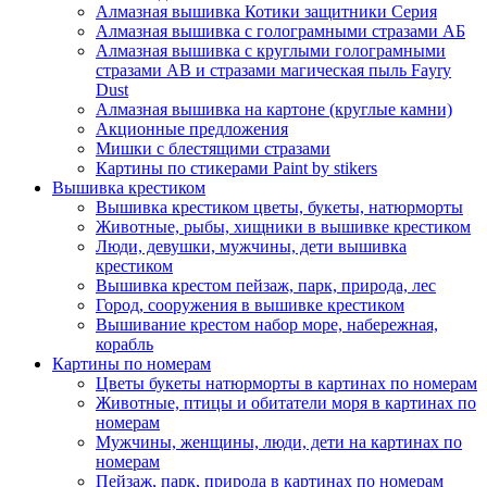
Алмазная вышивка Котики защитники Серия
Алмазная вышивка с голограмными стразами АБ
Алмазная вышивка с круглыми голограмными
стразами AB и стразами магическая пыль Fayry
Dust
Алмазная вышивка на картоне (круглые камни)
Акционные предложения
Мишки с блестящими стразами
Картины по стикерами Paint by stikers
Вышивка крестиком
Вышивка крестиком цветы, букеты, натюрморты
Животные, рыбы, хищники в вышивке крестиком
Люди, девушки, мужчины, дети вышивка
крестиком
Вышивка крестом пейзаж, парк, природа, лес
Город, сооружения в вышивке крестиком
Вышивание крестом набор море, набережная,
корабль
Картины по номерам
Цветы букеты натюрморты в картинах по номерам
Животные, птицы и обитатели моря в картинах по
номерам
Мужчины, женщины, люди, дети на картинах по
номерам
Пейзаж, парк, природа в картинах по номерам