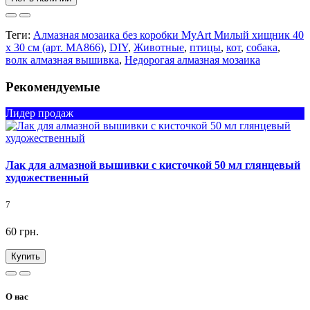
Теги:
Алмазная мозаика без коробки MyArt Милый хищник 40
х 30 см (арт. MA866)
,
DIY
,
Животные
,
птицы
,
кот
,
собака
,
волк алмазная вышивка
,
Недорогая алмазная мозаика
Рекомендуемые
Лидер продаж
Лак для алмазной вышивки с кисточкой 50 мл глянцевый
художественный
7
60 грн.
Купить
О нас