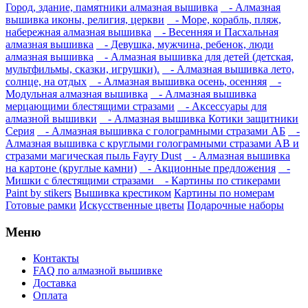
Город, здание, памятники алмазная вышивка
- Алмазная
вышивка иконы, религия, церкви
- Море, корабль, пляж,
набережная алмазная вышивка
- Весенняя и Пасхальная
алмазная вышивка
- Девушка, мужчина, ребенок, люди
алмазная вышивка
- Алмазная вышивка для детей (детская,
мультфильмы, сказки, игрушки).
- Алмазная вышивка лето,
солнце, на отдых
- Алмазная вышивка осень, осенняя
-
Модульная алмазная вышивка
- Алмазная вышивка
мерцающими блестящими стразами
- Аксессуары для
алмазной вышивки
- Алмазная вышивка Котики защитники
Серия
- Алмазная вышивка с голограмными стразами АБ
-
Алмазная вышивка с круглыми голограмными стразами AB и
стразами магическая пыль Fayry Dust
- Алмазная вышивка
на картоне (круглые камни)
- Акционные предложения
-
Мишки с блестящими стразами
- Картины по стикерами
Paint by stikers
Вышивка крестиком
Картины по номерам
Готовые рамки
Искусственные цветы
Подарочные наборы
Меню
Контакты
FAQ по алмазной вышивке
Доставка
Оплата