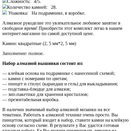
Сложность: 4/5.
Количество камней: 28.
Упаковка: На подрамнике, в коробке.
Алмазное рукоделие это увлекательное любимое занятие в
свободное время! Приобрести этот комплект легко в нашем
интернет-магазине по самой доступной цене.
Камни: квадратные (2, 5 мм*2, 5 мм)
Заполнение: полное.
Набор алмазной вышивки состоит из:
―
клейкая основа на подрамнике с нанесенной схемой;
― камни с номерами по цветам;
― пинцет и стилус (карандаш и гель) для выкладывания;
― подставка-блюдце для алмазов;
― зип-пакетики для хранения кристаллов;
― презентабельная коробка.
В наличии значимый выбор алмазной мозаики на все
тематики. Работать в алмазной технике очень просто. Вы
пинцетом, который входит в набор, ставите камни на клейкую
основу согласно схеме. В результате у Вас удастся готовая
красивая работа. Ее Вы можете презентовать девушке на