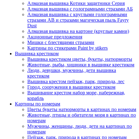
Алмазная вышивка Котики защитники Серия
Алмазная вышивка с голограмными стразами АБ
Алмазная вышивка с круглыми голограмными
стразами AB и стразами магическая пыль Fayry
Dust
Алмазная вышивка на картоне (круглые камни)
Акционные предложения
Мишки с блестящими стразами
Картины по стикерами Paint by stikers
Вышивка крестиком
Вышивка крестиком цветы, букеты, натюрморты
Животные, рыбы, хищники в вышивке крестиком
Люди, девушки, мужчины, дети вышивка
крестиком
Вышивка крестом пейзаж, парк, природа, лес
Город, сооружения в вышивке крестиком
Вышивание крестом набор море, набережная,
корабль
Картины по номерам
Цветы букеты натюрморты в картинах по номерам
Животные, птицы и обитатели моря в картинах по
номерам
Мужчины, женщины, люди, дети на картинах по
номерам
Пейзаж, парк, природа в картинах по номерам