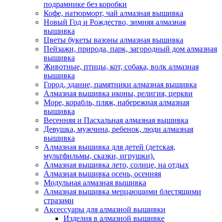
подрамнике без коробки
Кофе, натюрморт, чай алмазная вышивка
Новый Год и Рождество, зимняя алмазная
вышивка
Цветы букеты вазоны алмазная вышивка
Пейзажи, природа, парк, загородный дом алмазная
вышивка
Животные, птицы, кот, собака, волк алмазная
вышивка
Город, здание, памятники алмазная вышивка
Алмазная вышивка иконы, религия, церкви
Море, корабль, пляж, набережная алмазная
вышивка
Весенняя и Пасхальная алмазная вышивка
Девушка, мужчина, ребенок, люди алмазная
вышивка
Алмазная вышивка для детей (детская,
мультфильмы, сказки, игрушки).
Алмазная вышивка лето, солнце, на отдых
Алмазная вышивка осень, осенняя
Модульная алмазная вышивка
Алмазная вышивка мерцающими блестящими
стразами
Аксессуары для алмазной вышивки
Изделия в алмазной вышивке