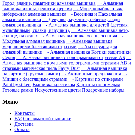
Город, здание, памятники алмазная вышивка
- Алмазная
вышивка иконы, религия, церкви
- Море, корабль, пляж,
набережная алмазная вышивка
- Весенняя и Пасхальная
алмазная вышивка
- Девушка, мужчина, ребенок, люди
алмазная вышивка
- Алмазная вышивка для детей (детская,
мультфильмы, сказки, игрушки).
- Алмазная вышивка лето,
солнце, на отдых
- Алмазная вышивка осень, осенняя
-
Модульная алмазная вышивка
- Алмазная вышивка
мерцающими блестящими стразами
- Аксессуары для
алмазной вышивки
- Алмазная вышивка Котики защитники
Серия
- Алмазная вышивка с голограмными стразами АБ
-
Алмазная вышивка с круглыми голограмными стразами AB и
стразами магическая пыль Fayry Dust
- Алмазная вышивка
на картоне (круглые камни)
- Акционные предложения
-
Мишки с блестящими стразами
- Картины по стикерами
Paint by stikers
Вышивка крестиком
Картины по номерам
Готовые рамки
Искусственные цветы
Подарочные наборы
Меню
Контакты
FAQ по алмазной вышивке
Доставка
Оплата