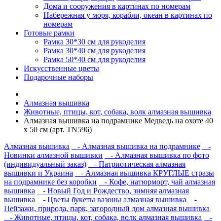
Дома и сооружения в картинах по номерам
Набережная у моря, корабли, океан в картинах по
номерам
Готовые рамки
Рамка 30*30 см для рукоделия
Рамка 30*40 см для рукоделия
Рамка 50*40 см для рукоделия
Искусственные цветы
Подарочные наборы
Алмазная вышивка
Животные, птицы, кот, собака, волк алмазная вышивка
Алмазная вышивка на подрамнике Медведь на охоте 40
х 50 см (арт. TN596)
Алмазная вышивка
- Алмазная вышивка на подрамнике
-
Новинки алмазной вышивки
- Алмазная вышивка по фото
(индивидуальный заказ)
- Патриотическая алмазная
вышивки и Украина
- Алмазная вышивка КРУГЛЫЕ стразы
на подрамнике без коробки
- Кофе, натюрморт, чай алмазная
вышивка
- Новый Год и Рождество, зимняя алмазная
вышивка
- Цветы букеты вазоны алмазная вышивка
-
Пейзажи, природа, парк, загородный дом алмазная вышивка
- Животные, птицы, кот, собака, волк алмазная вышивка
-