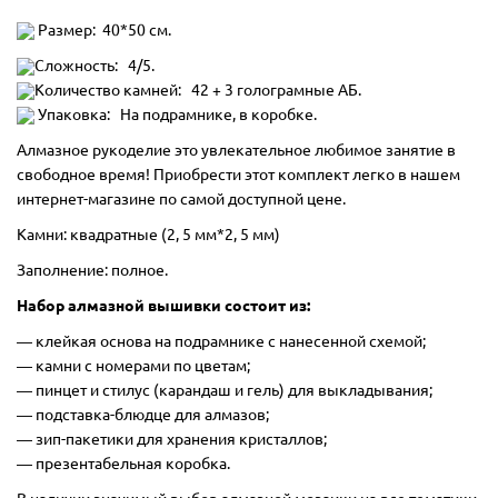
Размер: 40*50 см.
Сложность: 4/5.
Количество камней: 42 + 3 голограмные АБ.
Упаковка: На подрамнике, в коробке.
Алмазное рукоделие это увлекательное любимое занятие в
свободное время! Приобрести этот комплект легко в нашем
интернет-магазине по самой доступной цене.
Камни: квадратные (2, 5 мм*2, 5 мм)
Заполнение: полное.
Набор алмазной вышивки состоит из:
―
клейкая основа на подрамнике с нанесенной схемой;
― камни с номерами по цветам;
― пинцет и стилус (карандаш и гель) для выкладывания;
― подставка-блюдце для алмазов;
― зип-пакетики для хранения кристаллов;
― презентабельная коробка.
В наличии значимый выбор алмазной мозаики на все тематики.