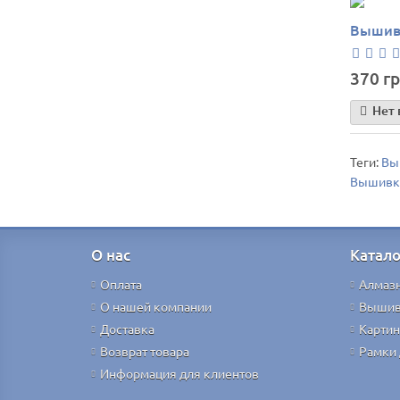
Вышивк
370 гр
Нет 
Теги:
Вы
Вышивк
О нас
Катало
Оплата
Алмаз
О нашей компании
Вышив
Доставка
Картин
Возврат товара
Рамки 
Информация для клиентов