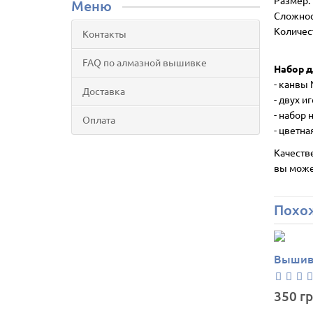
Размер:
Меню
Сложнос
Количес
Контакты
FAQ по алмазной вышивке
Набор д
- канвы
Доставка
- двух и
- набор
Оплата
- цветна
Качеств
вы может
Похо
Вышивк
350 гр