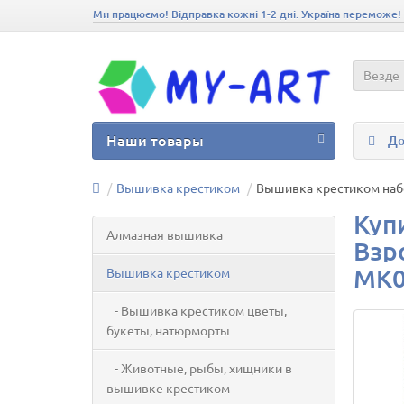
Ми працюємо! Відправка кожні 1-2 дні. Україна переможе!
Везде
Наши товары
До
Вышивка крестиком
Вышивка крестиком набо
Куп
Алмазная вышивка
Взр
MK0
Вышивка крестиком
- Вышивка крестиком цветы,
букеты, натюрморты
- Животные, рыбы, хищники в
вышивке крестиком