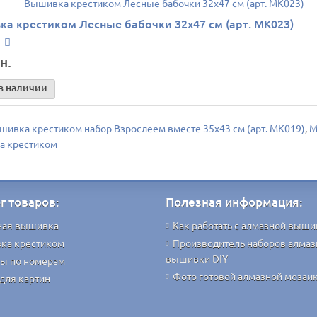
а крестиком Лесные бабочки 32х47 см (арт. MK023)
н.
в наличии
шивка крестиком набор Взрослеем вместе 35х43 см (арт. MK019)
,
M
а крестиком
г товаров:
Полезная информация:
ная вышивка
Как работать с алмазной выши
ка крестиком
Производитель наборов алмаз
вышивки DIY
ы по номерам
Фото готовой алмазной мозаи
для картин