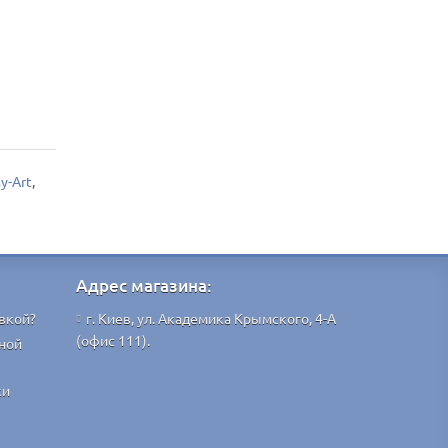
y-Art
,
Адрес магазина:
вкой?
г. Киев, ул. Академика Крымского, 4-А
(офис 111).
ной
ки