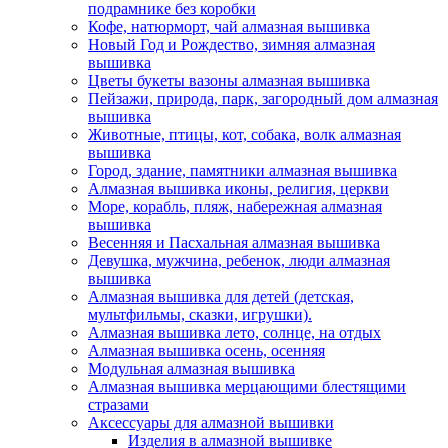
подрамнике без коробки
Кофе, натюрморт, чай алмазная вышивка
Новый Год и Рождество, зимняя алмазная
вышивка
Цветы букеты вазоны алмазная вышивка
Пейзажи, природа, парк, загородный дом алмазная
вышивка
Животные, птицы, кот, собака, волк алмазная
вышивка
Город, здание, памятники алмазная вышивка
Алмазная вышивка иконы, религия, церкви
Море, корабль, пляж, набережная алмазная
вышивка
Весенняя и Пасхальная алмазная вышивка
Девушка, мужчина, ребенок, люди алмазная
вышивка
Алмазная вышивка для детей (детская,
мультфильмы, сказки, игрушки).
Алмазная вышивка лето, солнце, на отдых
Алмазная вышивка осень, осенняя
Модульная алмазная вышивка
Алмазная вышивка мерцающими блестящими
стразами
Аксессуары для алмазной вышивки
Изделия в алмазной вышивке