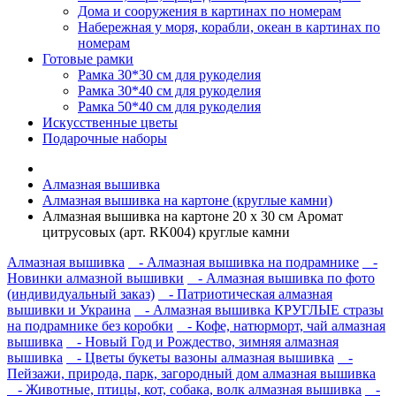
Дома и сооружения в картинах по номерам
Набережная у моря, корабли, океан в картинах по
номерам
Готовые рамки
Рамка 30*30 см для рукоделия
Рамка 30*40 см для рукоделия
Рамка 50*40 см для рукоделия
Искусственные цветы
Подарочные наборы
Алмазная вышивка
Алмазная вышивка на картоне (круглые камни)
Алмазная вышивка на картоне 20 х 30 см Аромат
цитрусовых (арт. RK004) круглые камни
Алмазная вышивка
- Алмазная вышивка на подрамнике
-
Новинки алмазной вышивки
- Алмазная вышивка по фото
(индивидуальный заказ)
- Патриотическая алмазная
вышивки и Украина
- Алмазная вышивка КРУГЛЫЕ стразы
на подрамнике без коробки
- Кофе, натюрморт, чай алмазная
вышивка
- Новый Год и Рождество, зимняя алмазная
вышивка
- Цветы букеты вазоны алмазная вышивка
-
Пейзажи, природа, парк, загородный дом алмазная вышивка
- Животные, птицы, кот, собака, волк алмазная вышивка
-