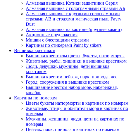
Алмазная вышивка Котики защитники Серия
Алмазная вышивка с голограмными стразами АБ
Алмазная вышивка с круглыми голограмными
стразами AB и стразами магическая пыль Fayry
Dust
Алмазная вышивка на картоне (круглые камни)
Акционные предложения
Мишки с блестящими стразами
Картины по стикерами Paint by stikers
Вышивка крестиком
Вышивка крестиком цветы, букеты, натюрморты
Животные, рыбы, хищники в вышивке крестиком
Люди, девушки, мужчины, дети вышивка
крестиком
Вышивка крестом пейзаж, парк, природа, лес
Город, сооружения в вышивке крестиком
Вышивание крестом набор море, набережная,
корабль
Картины по номерам
Цветы букеты натюрморты в картинах по номерам
Животные, птицы и обитатели моря в картинах по
номерам
Мужчины, женщины, люди, дети на картинах по
номерам
Пейзаж, парк, природа в картинах по номерам