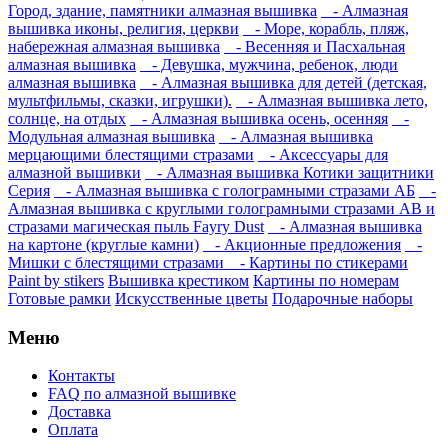
Город, здание, памятники алмазная вышивка
- Алмазная
вышивка иконы, религия, церкви
- Море, корабль, пляж,
набережная алмазная вышивка
- Весенняя и Пасхальная
алмазная вышивка
- Девушка, мужчина, ребенок, люди
алмазная вышивка
- Алмазная вышивка для детей (детская,
мультфильмы, сказки, игрушки).
- Алмазная вышивка лето,
солнце, на отдых
- Алмазная вышивка осень, осенняя
-
Модульная алмазная вышивка
- Алмазная вышивка
мерцающими блестящими стразами
- Аксессуары для
алмазной вышивки
- Алмазная вышивка Котики защитники
Серия
- Алмазная вышивка с голограмными стразами АБ
-
Алмазная вышивка с круглыми голограмными стразами AB и
стразами магическая пыль Fayry Dust
- Алмазная вышивка
на картоне (круглые камни)
- Акционные предложения
-
Мишки с блестящими стразами
- Картины по стикерами
Paint by stikers
Вышивка крестиком
Картины по номерам
Готовые рамки
Искусственные цветы
Подарочные наборы
Меню
Контакты
FAQ по алмазной вышивке
Доставка
Оплата