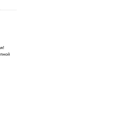
я!
упной