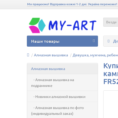
Ми працюємо! Відправка кожні 1-2 дні. Україна переможе!
Везде
Наши товары
До
Алмазная вышивка
Девушка, мужчина, ребен
Куп
Алмазная вышивка
кам
FR5
- Алмазная вышивка на
подрамнике
- Новинки алмазной вышивки
- Алмазная вышивка по фото
(индивидуальный заказ)