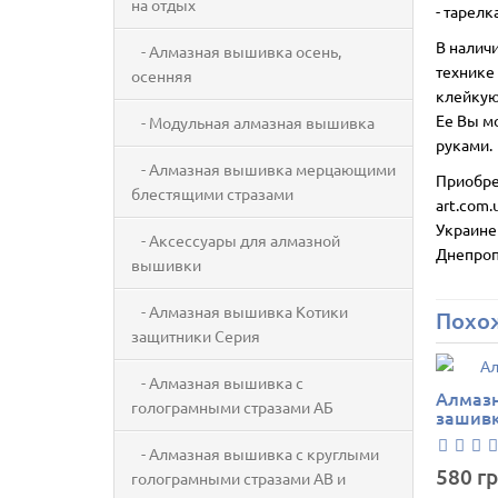
на отдых
- тарелк
В налич
- Алмазная вышивка осень,
технике 
осенняя
клейкую 
Ее Вы м
- Модульная алмазная вышивка
руками.
- Алмазная вышивка мерцающими
Приобре
блестящими стразами
art.com.
Украине
- Аксессуары для алмазной
Днепроп
вышивки
- Алмазная вышивка Котики
Похо
защитники Серия
- Алмазная вышивка с
Алмазн
голограмными стразами АБ
зашив
- Алмазная вышивка с круглыми
580 гр
голограмными стразами AB и