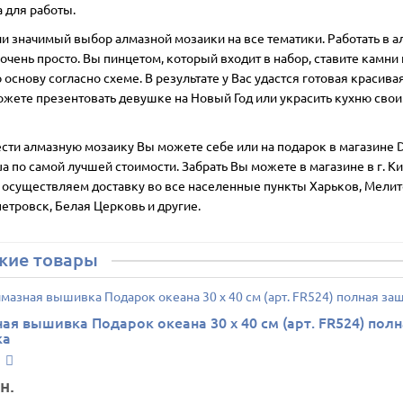
а для работы.
ии значимый выбор алмазной мозаики на все тематики. Работать в 
очень просто. Вы пинцетом, который входит в набор, ставите камни 
основу согласно схеме. В результате у Вас удастся готовая красивая
ожете презентовать девушке на Новый Год или украсить кухню сво
сти алмазную мозаику Вы можете себе или на подарок в магазине D
ua по самой лучшей стоимости. Забрать Вы можете в магазине в г. Ки
 осуществляем доставку во все населенные пункты Харьков, Мелит
етровск, Белая Церковь и другие.
жие товары
ая вышивка Подарок океана 30 х 40 см (арт. FR524) пол
ка
н.