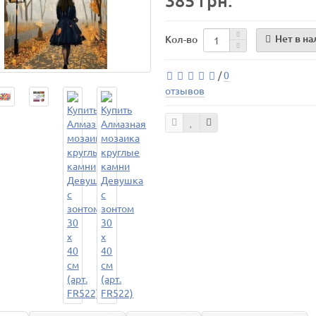
385 грн.
Нет в н
Кол-во
/
0
отзывов