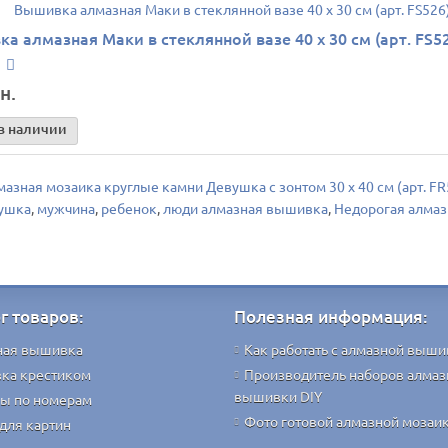
а алмазная Маки в стеклянной вазе 40 х 30 см (арт. FS5
н.
в наличии
азная мозаика круглые камни Девушка с зонтом 30 х 40 см (арт. FR
ушка
,
мужчина
,
ребенок
,
люди алмазная вышивка
,
Недорогая алмаз
г товаров:
Полезная информация:
ная вышивка
Как работать с алмазной выши
ка крестиком
Производитель наборов алмаз
вышивки DIY
ы по номерам
Фото готовой алмазной мозаи
для картин