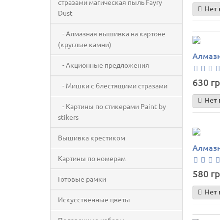
стразами магическая пыль Fayry
Нет 
Dust
- Алмазная вышивка на картоне
(круглые камни)
Алмазн
- Акционные предложения
630 гр
- Мишки с блестящими стразами
Нет 
- Картины по стикерами Paint by
stikers
Вышивка крестиком
Алмазн
Картины по номерам
580 гр
Готовые рамки
Нет 
Искусственные цветы