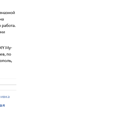
алмазной
на
 работа.
ими
IY My-
ев, по
ополь,
ная