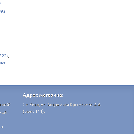
26)
522)
,
ная
Адрес магазина:
вкой?
г. Киев, ул. Академика Крымского, 4-А
(офис 111).
ной
ки