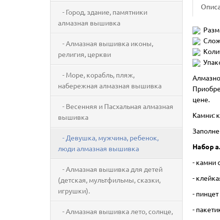
Опис
- Город, здание, памятники
алмазная вышивка
Разм
Слож
- Алмазная вышивка иконы,
Коли
религия, церкви
Упак
- Море, корабль, пляж,
Алмазно
набережная алмазная вышивка
Приобре
цене.
- Весенняя и Пасхальная алмазная
Камни: 
вышивка
Заполне
- Девушка, мужчина, ребенок,
Набор а
люди алмазная вышивка
- камни
- Алмазная вышивка для детей
- клейк
(детская, мультфильмы, сказки,
игрушки).
- пинцет
- пакети
- Алмазная вышивка лето, солнце,