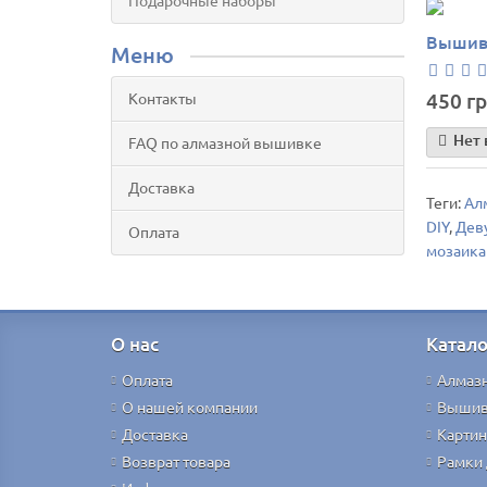
Подарочные наборы
Вышивк
Меню
450 гр
Контакты
Нет 
FAQ по алмазной вышивке
Доставка
Теги:
Алм
DIY
,
Дев
Оплата
мозаика
О нас
Катало
Оплата
Алмаз
О нашей компании
Вышив
Доставка
Картин
Возврат товара
Рамки 