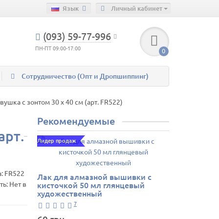
Язык
Личный кабинет
(093) 59-77-996
ПН-ПТ 09:00-17:00
0
Сотрудничество (Опт и Дропшиппинг)
шка с зонтом 30 х 40 см (арт. FR522)
Рекомендуемые
арт.
Лидер продаж
а:
FR522
Лак для алмазной вышивки с
ь: Нет в
кисточкой 50 мл глянцевый
художественный
7