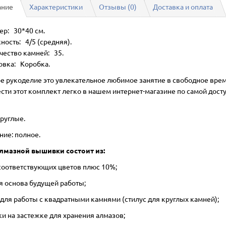
ание
Характеристики
Отзывы (0)
Доставка и оплата
ер: 30*40 см.
ность: 4/5 (средняя).
чество камней: 35.
овка: Коробка.
е рукоделие это увлекательное любимое занятие в свободное врем
сти этот комплект легко в нашем интернет-магазине по самой дост
круглые.
ние: полное.
лмазной вышивки состоит из:
 соответствующих цветов плюс 10%;
ая основа будущей работы;
 для работы с квадратными камнями (стилус для круглых камней);
ки на застежке для хранения алмазов;