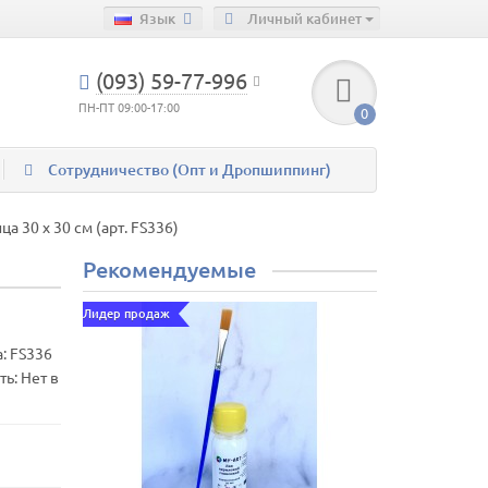
Язык
Личный кабинет
(093) 59-77-996
ПН-ПТ 09:00-17:00
0
Сотрудничество (Опт и Дропшиппинг)
а 30 х 30 см (арт. FS336)
Рекомендуемые
Лидер продаж
а:
FS336
ь: Нет в