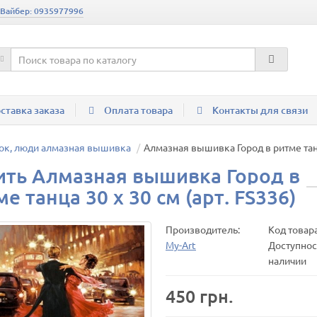
 Вайбер: 0935977996
ставка заказа
Оплата товара
Контакты для связи
ок, люди алмазная вышивка
Алмазная вышивка Город в ритме танц
ить Алмазная вышивка Город в
е танца 30 х 30 см (арт. FS336)
Производитель:
Код товар
My-Art
Доступност
наличии
450 грн.