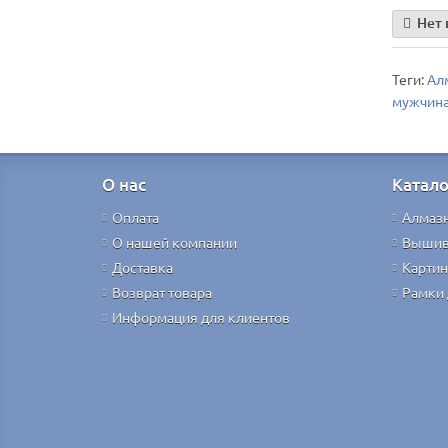
Нет 
Теги:
Алм
мужчин
О нас
Катало
Оплата
Алмаз
О нашей компании
Вышив
Доставка
Картин
Возврат товара
Рамки 
Информация для клиентов