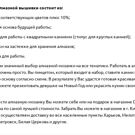
лмазной вышивки состоит из:
 соответствующих цветов плюс 10%;
ая основа будущей работы;
 для работы с квадратными камнями (стилус для круглых камней);
ки на застежке для хранения алмазов;
а для работы.
ии значимый выбор алмазной мозаики на все тематики. Работать в 
очень просто. Вы пинцетом, который входит в набор, ставите камни 
основу согласно схеме. В результате у Вас удастся готовая красивая
ожете презентовать девушке на Новый Год или украсить кухню сво
сти алмазную мозаику Вы можете себе или на подарок в магазине D
ua по самой лучшей стоимости. Забрать Вы можете в магазине в г. Ки
 осуществляем доставку во все населенные пункты Харьков, Мелит
етровск, Белая Церковь и другие.