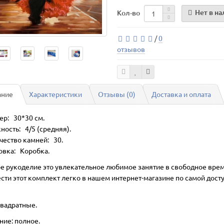
Нет в н
Кол-во
/
0
отзывов
ание
Характеристики
Отзывы (0)
Доставка и оплата
ер: 30*30 см.
ность: 4/5 (средняя).
чество камней: 30.
овка: Коробка.
е рукоделие это увлекательное любимое занятие в свободное врем
сти этот комплект легко в нашем интернет-магазине по самой дост
квадратные.
ние: полное.