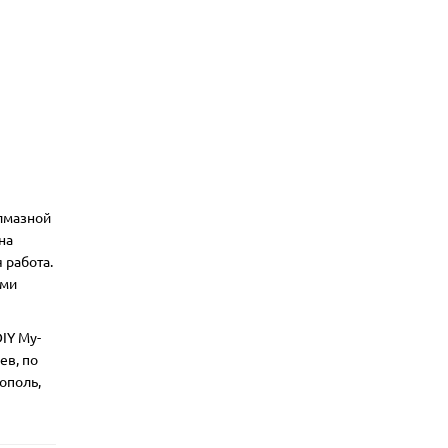
алмазной
на
 работа.
ими
IY My-
ев, по
ополь,