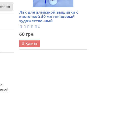
аличии
Лак для алмазной вышивки с
кисточкой 50 мл глянцевый
художественный
7
60 грн.
Купить
я!
упной