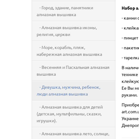
- Город, здание, памятники
Набор а
алмазная вышивка
- камни
- Алмазная вышивка иконы,
- клейк
религия, церкви
- пинцет
- Море, корабль, пляж,
- пакети
набережная алмазная вышивка
- тарелк
- Весенняя и Пасхальная алмазная
В налич
вышивка
технике 
клейкую 
- Девушка, мужчина, ребенок,
Ее Вы м
люди алмазная вышивка
руками.
Приобре
- Алмазная вышивка для детей
art.com.
(детская, мультфильмы, сказки,
Украине
игрушки).
Днепроп
- Алмазная вышивка лето, солнце,