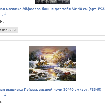
ая мозаика Эйфелева башня для тебя 30*40 см (арт. FS3
1
н.
в наличии
ая вышивка Пейзаж зимней ночи 30*40 см (арт. FS340)
1
н.