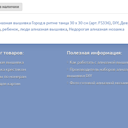
в наличии
азная вышивка Город в ритме танца 30 х 30 см (арт. FS336)
,
DIY
,
Дев
а
,
ребенок
,
люди алмазная вышивка
,
Недорогая алмазная мозаика
г товаров:
Полезная информация:
ная вышивка
Как работать с алмазной выши
ка крестиком
Производитель наборов алмаз
вышивки DIY
ы по номерам
Фото готовой алмазной мозаи
для картин