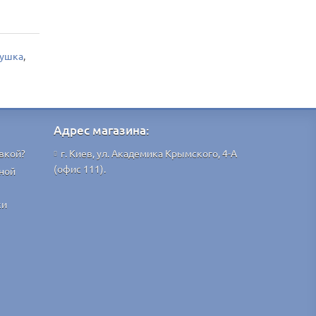
ушка
,
Адрес магазина:
вкой?
г. Киев, ул. Академика Крымского, 4-А
(офис 111).
ной
ки