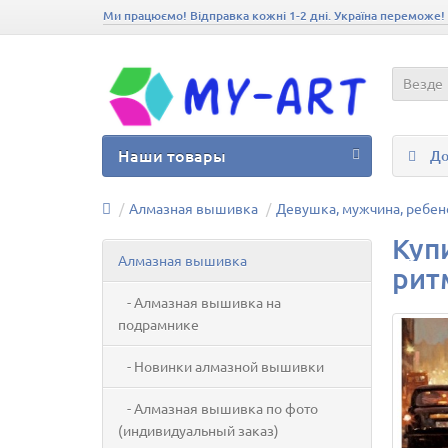
Ми працюємо! Відправка кожні 1-2 дні. Україна переможе!
Везде
Наши товары
До
Алмазная вышивка
Девушка, мужчина, ребен
Куп
Алмазная вышивка
ритм
- Алмазная вышивка на
подрамнике
- Новинки алмазной вышивки
- Алмазная вышивка по фото
(индивидуальный заказ)