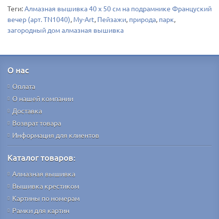
Теги:
Алмазная вышивка 40 х 50 см на подрамнике Француский
вечер (арт. TN1040)
,
My-Art
,
Пейзажи
,
природа
,
парк
,
загородный дом алмазная вышивка
О нас
Оплата
О нашей компании
Доставка
Возврат товара
Информация для клиентов
Каталог товаров:
Алмазная вышивка
Вышивка крестиком
Картины по номерам
Рамки для картин